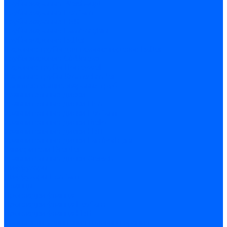
Трубы жаровые Weishaupt
Трубы жаровые Ecoflam
Трубы жаровые FBR
Трубы жаровые Lamborghini
Трубы жаровые Baltur
Жаровые трубы для газовых горелок Baltur
Трубы жаровые CibUnigas
Жаровые трубы Honeywell
Жаровые трубы Kromschroder
Комплектующие жаровых труб
Уравнительные диски
Уравнительные диски Elco
Уравнительные диски Ecoflam
Уравнительные диски Riello
Уравнительные диски FBR
Уравнительные диски Lamborhgini
Завихрители Dreizler
Уравнительные диски Giersch
Диффузоры
Диффузоры Ecoflam
Фланцы
Прокладки фланца
Прокладки фланца Ecoflam
Прокладки фланца FBR
Комплекты удлинения головы сгорания