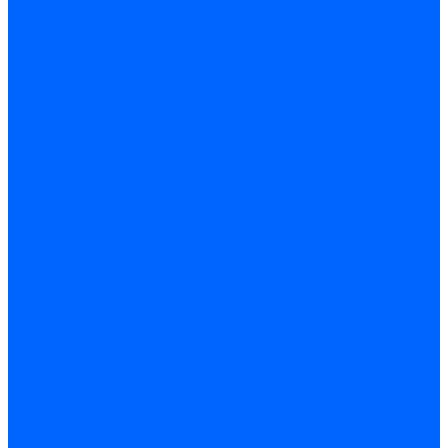
Фильтры для горелок Baltur
Запчасти фильтров Baltur
Комплектующие для фильров
Фильтрующие элементы
Запчасти фильтров Kromschroder
Запчасти фильтров для горелок Baltur
Принадлежности Dungs для горелок
Фильтры Honeywell для горелок
Фильтры Kromschroder для горелок
Вентиляторы
Вентиляторы для горелок Ecoflam
Вентиляторы для горелок FBR
Вентиляторы для горелок Lamborghini
Вентиляторы для горелок Baltur
Вентиляторы для горелок CibUnigas
Вентиляторы для горелок Giersch
Крыльчатки вентиляторов Weishaupt
Корпус вентилятора и воздухозаборный короб
Направляющие всасываемого воздуха
Звукоизоляции
Газовые клапаны, мультиблоки и рампы
Газовые мультиблоки Dungs
Газовые рампы Dungs
Газовые клапаны для Weishaupt
Рампы газовые Weishaupt