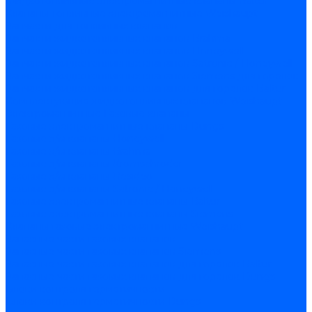
Жидкотопливные электромагнитные клапаны Baltur
Клапаны топливные электромагнитные Weishaupt
Запчасти для топливных клапанов
Запчасти жидкотопливных клапанов Brahma
Запчасти жидкотопливных клапанов Honeywell
Запчасти жидкотопливных клапанов Satronic / Honeywell
Запчасти жидкотопливных клапанов Siemens для горелок
Запчасти жидкотопливных клапанов для горелок Baltur
Комплектующие жидкотопливных клапанов Weishaupt
Электромагнитные Газовые клапаны
Газовые электромагнитные клапаны Dungs
Газовые э/м клапаны Honeywell
Газовые э/м клапаны Brahma
Газовые э/м клапаны Kromschroder
Газовые э/м клапаны Resideo
Газовые э/м клапаны Satronic / Honeywell
Газовые электромагнитные клапаны Baltur
Газовые электромагнитные клапаны Siemens
Клапаны газовые электромагнитные Weishaupt
Запасные части газовых клапанов
Запасные части газовых клапанов Siemens
Запасные части газовых клапанов для горелок Baltur
Запасные части газовых клапанов для горелок Dungs
Блоки контроля герметичности
Блоки контроля герметичности Dungs