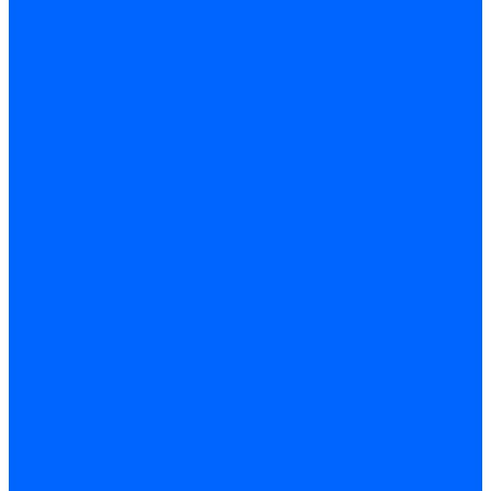
Кабели электродов Honeywell
Кабели электродов Kromschroder
Комплектующие кабелей
Запчасти кабелей розжига и ионизации Baltur
Комплектующие кабелей поджига и ионизации Weishaupt
Сервоприводы
Сервоприводы Siemens
Сервоприводы Weishaupt
Сервоприводы Elco
Сервоприводы Ecoflam
Сервоприводы Riello
Сервоприводы FBR
Сервоприводы Lamborghini
Сервоприводы Baltur
Сервоприводы CibUnigas
Сервоприводы Honeywell
Сервоприводы Dreizler
Сервоприводы Giersch
Сервоприводы Dungs
Сервоприводы Kromschroder
Сервоприводы Satronic / Honeywell
Комплектующие для сервоприводов
Вал воздушной заслонки
Пластина эластичная
Пружины сервоприводов