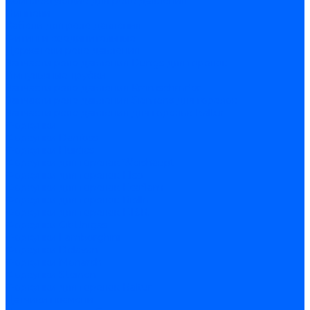
Комплектующие для реле давления
Ниппели
Кабели для реле давления
Фитинги соединительные
Держатели реле давления
Запчасти реле давления Dungs для горелок
Импульсные трубки
Запчасти реле давления Kromschroder
Запчасти реле давления Siemens для горелок
Запчасти реле давления для горелок Baltur
Форсунки
Форсунки Danfoss
Форсунки Fluidics
Форсунки для горелок Weishaupt
Форсунки для горелок Elco
Форсунки для горелок Ecoflam
Форсунки для горелок Riello
Форсунки для горелок F.B.R.
Форсунки CibUnigas
Форсунки Lamborghini
Форсунки Delavan
Форсунки Monarch
Форсунки Steinen
Форсунки для горелок Baltur
Датчики пламени