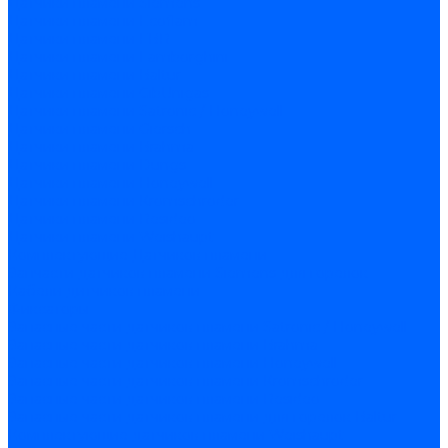
Датчики пламени Siemens
Датчики пламени Ecoflam
Датчики пламени FBR
Датчики пламени Lamborghini
Датчики пламени Baltur
Датчики пламени CibUnigas
Датчики пламени Satronic / Honeywell
Датчики пламени Giersch
Датчики пламени Brahma
Датчики пламени Dungs
Датчики пламени Honeywell
Датчики пламени Kromschroder
Датчики пламени Resideo
Датчики пламени Weishaupt
Комплектующие Датчиков пламени
Запчасти датчиков пламени Siemens для горелок
Кабели дитчиков пламени
Фиксаторы
Запасные части датчиков пламени Satronic / Honeywell
Запасные части датчиков пламени Brahma
Запасные части датчиков пламени Honeywell
Запасные части датчиков пламени Kromschroder
Запасные части датчиков пламени Resideo
Запасные части датчиков пламени для горелок Baltur
Комплектующие датчиков пламени Weishaupt