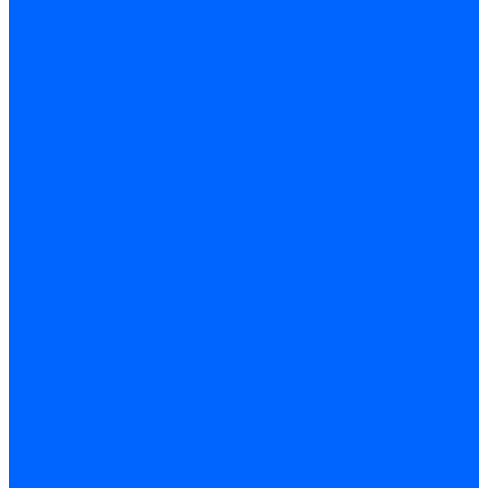
Керамическая изоляция
Удлинители электродов
Штекеры электродов
Запчасти электродов Brahma
Запчасти электродов Kromschroder
Запчасти электродов розжига и ионизации Baltur
Комплектующие электродов Weishaupt
Трансформаторы розжига
Трансформаторы розжига FIDA
Трансформаторы розжига Danfoss
Трансформаторы розжига Weishaupt
Трансформаторы розжига Elco
Трансформаторы розжига Ecoflam
Трансформаторы розжига Riello
Трансформаторы розжига FBR
Трансформаторы розжига Lamborghini
Трансформаторы розжига Baltur
Трансформаторы розжига CibUnigas
Трансформаторы розжига Giersch
Трансформаторы розжига Dreizler
Трансформаторы поджига Dungs
Трансформаторы розжига Brahma
Трансформаторы розжига Cofi
Трансформаторы розжига Honeywell
Трансформаторы розжига Kromschroder