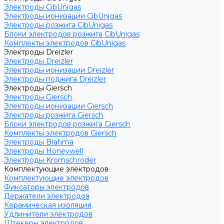
Электроды CibUnigas
Электроды ионизации CibUnigas
Электроды розжига CibUnigas
Блоки электродов розжига CibUnigas
Комплекты электродов CibUnigas
Электроды Dreizler
Электроды Dreizler
Электроды ионизации Dreizler
Электроды поджига Dreizler
Электроды Giersch
Электроды Giersch
Электроды ионизации Giersch
Электроды розжига Giersch
Блоки электродов розжига Giersch
Комплекты электродов Giersch
Электроды Brahma
Электроды Honeywell
Электроды Kromschroder
Комплектующие электродов
Комплектующие электродов
Фиксаторы электродов
Держатели электродов
Керамическая изоляция
Удлинители электродов
Штекеры электродов