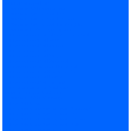
Миниконтакторы FBR
ЖК дисплеи, БУИ для горелок
ЖК дисплеи для горелок Elco
ЖК дисплеи для горелок Ecoflam
ЖК дисплеи для горелок Lamborghini
ЖК дисплеи DUNGS для горелок
Электрокомпоненты Satronic / Honeywell
Электрокомпоненты Baltur
Электрокомпоненты Brahma
Электрокомпоненты Cofi
Электрокомпоненты Dungs
Электрокомпоненты Honeywell
Переключатели потоков Honeywell
Электрокомпоненты Kromschroder
Электрокомпоненты Resideo
Электрокомпоненты Siemens
Электрокомпоненты Weishaupt
Миниконтакторы Weishaupt
ЖК дисплеи, БУИ Weishaupt
Электродвигатели
Электродвигатели для горелок Weishaupt
Электродвигатели для горелок Elco
Электродвигатели для горелок Ecoflam
Электродвигатели для горелок Riello
Электродвигатели для горелок FBR