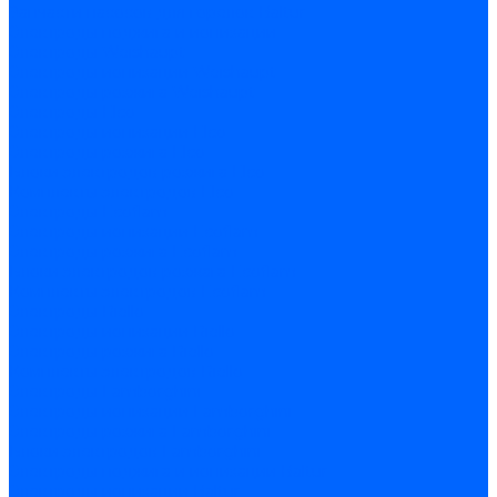
Запчасти насосов для горелок Baltur
Электроды поджига и ионизации
Электроды Weishaupt
Электроды ионизации Weishaupt
Электроды розжига Weishaupt
Электроды Elco
Электроды ионизации Elco
Электроды розжига Elco
Блоки электродов розжига Elco
Комплекты электродов Elco
Электроды Ecoflam
Электроды ионизации Ecoflam
Электроды розжига Ecoflam
Блоки электродов розжага Ecoflam
Комплекты электродов Ecoflam
Электроды Riello
Электроды ионизации Riello
Электроды розжига Riello
Комплекты электродов Riello
Электроды Lamborghini
Электроды ионизации Lamborghini
Электроды розжига Lamborghini
Блоки электродов Lamborghini
Электроды поджига и ионизации Baltur
Электроды ионизации Baltur