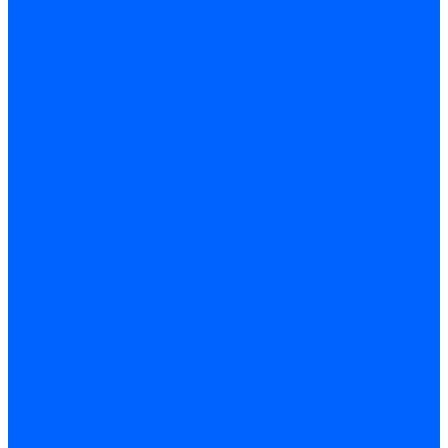
Блоки управления Giersch
Блоки управления Dreizler
Блоки управления Siemens
Блоки управления DUNGS
Топочные автоматы Brahma
Топочные автоматы Kromschroder
Топочные автоматы Resideo
Запчасти топочных автоматов
Запчасти топочных автоматов Baltur
Запчасти топочных автоматов Brahma
Запчасти топочных автоматов Dungs
Запчасти топочных автоматов Honeywell
Запчасти топочных автоматов Kromschroder
Насосы для горелок
Насосы Suntec
Насосы Suntec 21600 Longvic
Насосы Danfoss
Насосы для горелок Weishaupt
Насосы для горелок Elco
Насосы для горелок Riello
Насосы для горелок FBR
Насосы для горелок Lamborghini
Насосы для горелок Baltur
Насосы для горелок CibUnigas
Запчасти для насосов