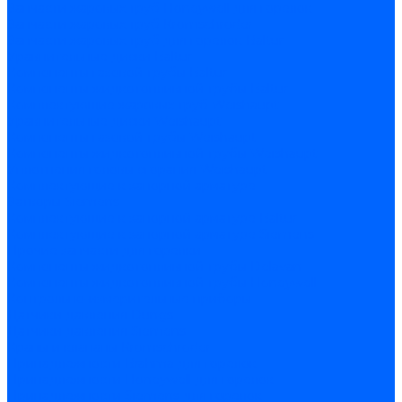
Запчасти жаровых труб Honeywell для горелок
Запчасти жаровых труб Kromschroder
Запчасти жаровых труб для горелок Baltur
Уравнительные диски Baltur
Компоненты газовой трубы Baltur
Компоненты жидкотопливной трубы Baltur
Комплектующие жаровых труб Weishaupt
Уравнительные диски Weishaupt
Компоненты газовой трубы Weishaupt
Компоненты жидкотопливной трубы Weishaupt
Уплотнения головы сгорания Weishaupt
Комплектующие к запорной арматуре
Затворы Siemens
Комплектующие к запорной арматуре Baltur
Комплектующие к запорной арматуре Siemens
Прочие запчасти для горелки
Компоненты жидкотопливной трубы Delavan
Компоненты жидкотопливной трубы Honeywell
Контрольно-измерительные приборы
Датчики давления Dungs
Датчики давления Siemens
Краны и клапаны Kromschroder
Принадлежности Brahma для горелок
Принадлежности Honeywell для горелок
Принадлежности Siemens для горелок