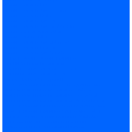
Газовые клапаны Elco
Газовые клапаны для Ecoflam
Газовые клапаны Riello
Газовые клапаны для FBR
Газовые клапаны для Lamborghini
Газовые мультиблоки Baltur
Газовые рампы Baltur
Газовые клапаны для CibUnigas
Газовые клапаны Dreizler
Газовые клапаны для Giersch
Комплектующие газовых клапанов
Фланцы для газовых клапанов
Фланцы газовых клапанов Ecoflam
Фланцы газовых клапанов FBR
Колено газовое для горелки
Запчасти газовых клапанов Dungs для горелок
Запасные части газовых клапанов Brahma
Запасные части газовых клапанов Honeywell
Запасные части газовых клапанов Kromschroder
Запчасти газовых клапанов Siemens для горелок
Запчасти газовых клапанов для горелок Baltur
Комплектующие газовых клапанов Weishaupt
Электромагнитные Топливные клапаны
Жидкотопливные э/м клапаны Brahma