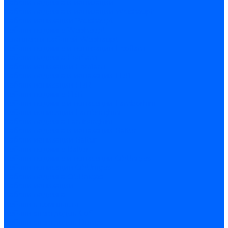
Кабели поджига и ионизации
Кабели поджига и ионизации Weishaupt
Кабели ионизации Weishaupt
Кабели поджига Weishaupt
Комплекты кабелей Weishaupt
Кабели поджига и ионизации Ecoflam
Кабели поджига Ecoflam
Кабели ионизации Ecoflam
Кабели поджига и ионазации FBR
Кабели ионизации FBR
Кабели поджига FBR
Кабели поджига и ионазации Lamborhini
Кабели ионизации Lamborghini
Кабели поджига Lamborghini
Кабели поджига и ионазации Baltur
Кабели ионизации Baltur
Кабели поджига Baltur
Кабели поджига и ионазации CibUnigas
Кабели ионизации CibUnigas
Кабели поджига CibUnigas
Кабели ионизации
Кабели поджига
Кабели в комплекте
Кабели электродов Cofi
Кабели электродов Dungs