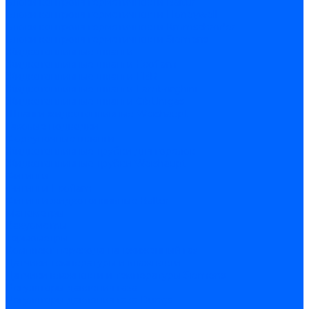
Блоки контроля герметичности Baltur
Блоки контроля герметичности Honeywell
Блоки контроля герметичности Kromschroder
Блоки контроля герметичности Siemens
Жидкотопливные шланги
Жидкотопливные шланги Ecoflam
Жидкотопливные шланги FBR
Жидкотопливные шланги Lamborghini
Жидкотопливные шланги CibUnigas
Шланги жидкотопливные Weishaupt
Газовые подводки
Форсуночные шланги
Жидкотопливные трубки для горелок
Жидкотопливные трубки Weishaupt
Фитинги
Фитинги Ecoflam
Фитинги жидкотопливные Baltur
Манометры
Вакуометры
Термометры
Комплект перехода на сжиженный газ
Датчики температуры и влажности
Датчики влажности и температуры Siemens
Регуляторы давления газа
Регуляторы давления газа Dungs