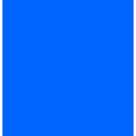
Доставка и оплата
Гарантия и условия возврата
Контакты
...
Каталог товаров
Запчасти для горелок
Блоки управления
Топочные автоматы Siemens
Менеджеры горения Weishaupt
Блоки управления Elco
Блоки управления Ecoflam
Блоки управления Riello
Блоки управления FBR
Топочные автоматы Honeywell
Блоки управления Lamborghini
Блоки управления Baltur
Блоки управления CibUnigas