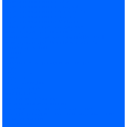
Регуляторы давления газа Baltur
Регуляторы давления газа Honeywell
Регуляторы давления газа Kromschroder
Регуляторы давления газа Siemens
Регуляторы давления газа Weishaupt
Комплектующие регуляторов давления
Запчасти регуляторов давления Dungs
Запасные части регуляторов давления Honeywell
Запчасти регуляторов давления Kromschroder
Компенсатор газовый
Пружины
Ёршики
Корпусные части, прокладки, винты и прочее
Кожухи
Кожухи Ecoflam
Кожухи FBR
Кожухи Lamborghini
Смотровые стекла
Заглушки, Винты
Заглушки, винты Weishaupt
Пластины панелей управления
Прокладки, стопортные кольца, уплотнения
Weishaupt прокладки, стопортные кольца, уплотнения
Панели управления
Трубы жаровые