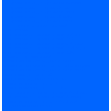
Электродвигатели для горелок Lamborghini
Электродвигатели для горелок Baltur
Электродвигатели для горелок CibUnigas
Электродвигатели для горелок Dreizler
Электродвигатели для горелок Giersch
Комплектующие электродвигателей
Конденсаторы
Конденсаторы электродвигателей Ecoflam
Конденсаторы электродвигателей FBR
Конденсаторы электродвигателей CibUnigas
Конденсаторы электродвигателей Lamborghini
Конденсаторы электродвигателей Baltur
Кабели электродвигателей
Кабели питания электродвигателей FBR
Кабели питания электродвигателей Lamborghini
Кабели питания электродвигателей CibUnigas
Фланцы электродвигателей
Фланцы электродвигателей Ecoflam
Сцепления электродвигателей
Сцепления электродвигателей FBR
Комплектующие электродвигателей Weishaupt
Конденсаторы электродвигателей Weishaupt
Сцепления электродвигателей Weishaupt
Фильры топливные и газовые
Фильтры Dungs для горелок