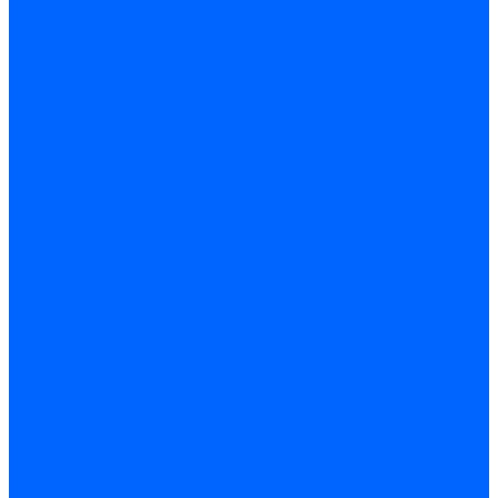
Запчасти для котлов
Автоматы горения для котлов
Горелки для котлов
Горелки для котлов Buderus
Газовые клапаны для котлов
Датчики температуры котла
Датчики температуры BAXI
Датчики температуры Buderus
Электроды для котлов
Электроды для котлов Buderus
Циркуляционные насосы
Вентиляторы для котлов
Вентиляторы для котлов BAXI
Вентиляторы для котлов Buderus
Термостаты
Термостаты комнатные Siemens
Инжекторы для котлов
Панели управления котла
Аноды магниевые
Аноды магниевые BAXI
Аноды магниевые Buderus
Комплекты перехода котла на сжиженный газ
Электромоторы для котла
Теплообменники для котлов
Байпас