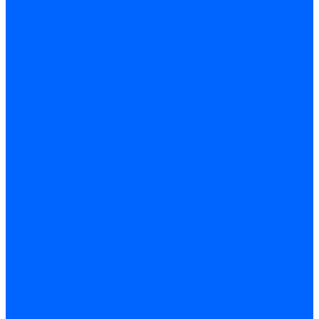
Регуляторы соотношения топливо-воздух
Приводы гидравлические
Регуляторы и сцепления
Шарнирные соединения
Кабели сервопривода
Держатель сервопривода
Шкалы воздушных заслонок
Запасные части сервоприводов и заслонок Siemens для
горелок
Запасные части сервоприводов и заслонок для горелок
Baltur
Запчасти сервоприводов Honeywell
Запчасти сервоприводов Kromschroder
Комплектующие сервоприводов Weishaupt
Заслонки для горелок
Воздушные заслонки Ecoflam
Воздушные заслонки Lamborghini
Заслонки Dungs для горелок
Заслонки Honeywell для горелок
Заслонки Kromschroder для горелок
Заслонки Siemens для горелок
Заслонки воздушные и газовые Weishaupt
Заслонки для горелок Baltur
Электрокомпоненты, ЖК дисплеи, БУИ для горелок
Миниконтакторы для горелок