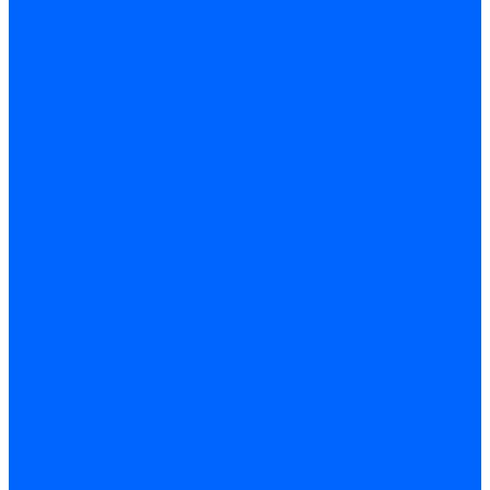
Трансформаторы розжига Satronic / Honeywell
Трансформаторы поджига Siemens
Кабели питания трансформаторов
Запчасти трансформаторов розжига Baltur
Запчасти трансформаторов розжига Brahma
Запчасти трансформаторов розжига Cofi
Запчасти трансформаторов розжига Dungs
Запчасти трансформаторов розжига Honeywell
Запчасти трансформаторов розжига Siemens
Реле давления
Реле давления Weishaupt
Реле давления Dungs
Реле давления Elco
Реле давления Ecoflam
Реле давления Riello
Реле давления FBR
Реле давления Lamborghini
Реле давления Baltur
Реле давления CibUnigas
Реле давления Dreizler
Реле давления Brahma
Реле давления Honeywell
Реле давления Kromschroder
Реле давления Siemens