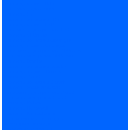
Электроды розжига Baltur
Блоки электродов Baltur
Электроды FBR
Электроды ионизации FBR
Электроды розжига FBR
Блоки электродов розжига FBR
Электроды CibUnigas
Электроды ионизации CibUnigas
Электроды розжига CibUnigas
Блоки электродов розжига CibUnigas
Комплекты электродов CibUnigas
Электроды Dreizler
Электроды ионизации Dreizler
Электроды поджига Dreizler
Электроды Giersch
Электроды ионизации Giersch
Электроды розжига Giersch
Блоки электродов розжига Giersch
Комплекты электродов Giersch
Электроды Brahma
Электроды Honeywell
Электроды Kromschroder
Комплектующие электродов
Фиксаторы электродов
Держатели электродов