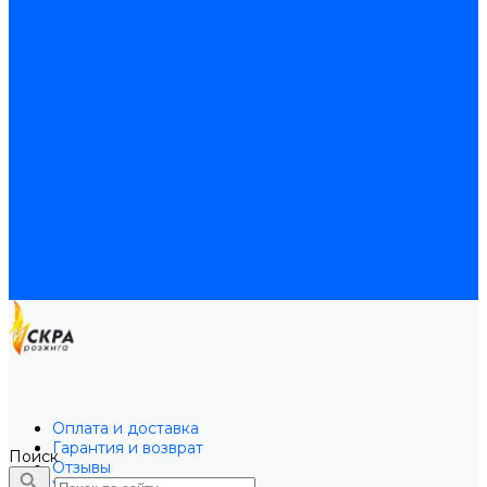
Байпасы BAXI
Кабели для котлов
Трубки соединительные для котлов
Платы электронные для котлов
Прокладки для котлов
Расширительные баки
Расширительные баки BAXI
Расширительные баки Buderus
Прочие запчасти для котлов
Запчасти Honeywell для котлов
Запчасти Resideo для котлов
Запчасти для котлов Brahma
Доставка и оплата
Гарантия и условия возврата
Контакты
Оплата и доставка
Гарантия и возврат
Поиск
Отзывы