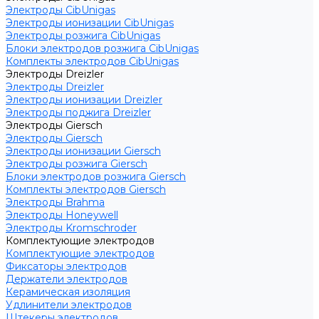
Электроды CibUnigas
Электроды ионизации CibUnigas
Электроды розжига CibUnigas
Блоки электродов розжига CibUnigas
Комплекты электродов CibUnigas
Электроды Dreizler
Электроды Dreizler
Электроды ионизации Dreizler
Электроды поджига Dreizler
Электроды Giersch
Электроды Giersch
Электроды ионизации Giersch
Электроды розжига Giersch
Блоки электродов розжига Giersch
Комплекты электродов Giersch
Электроды Brahma
Электроды Honeywell
Электроды Kromschroder
Комплектующие электродов
Комплектующие электродов
Фиксаторы электродов
Держатели электродов
Керамическая изоляция
Удлинители электродов
Штекеры электродов