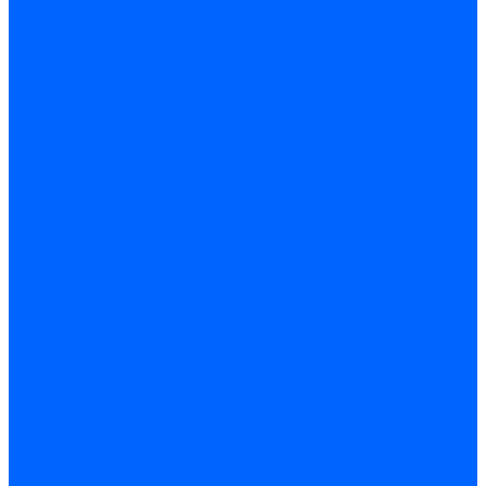
Блоки контроля герметичности Baltur
Блоки контроля герметичности Honeywell
Блоки контроля герметичности Kromschroder
Блоки контроля герметичности Siemens
Жидкотопливные шланги
Жидкотопливные шланги Ecoflam
Жидкотопливные шланги FBR
Жидкотопливные шланги Lamborghini
Жидкотопливные шланги CibUnigas
Шланги жидкотопливные Weishaupt
Газовые подводки
Форсуночные шланги
Жидкотопливные трубки для горелок
Жидкотопливные трубки Weishaupt
Фитинги
Фитинги Ecoflam
Фитинги жидкотопливные Baltur
Манометры
Вакуометры
Термометры
Комплект перехода на сжиженный газ
Датчики температуры и влажности
Датчики влажности и температуры Siemens
Регуляторы давления газа
Регуляторы давления газа Dungs