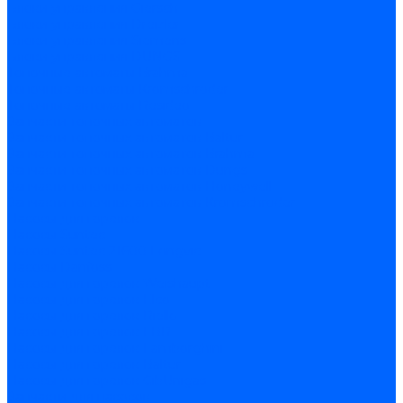
Блоки управления Giersch
Блоки управления Dreizler
Блоки управления Siemens
Блоки управления DUNGS
Топочные автоматы Brahma
Топочные автоматы Kromschroder
Топочные автоматы Resideo
Запчасти топочных автоматов
Запчасти топочных автоматов Baltur
Запчасти топочных автоматов Brahma
Запчасти топочных автоматов Dungs
Запчасти топочных автоматов Honeywell
Запчасти топочных автоматов Kromschroder
Насосы для горелок
Насосы Suntec
Насосы Suntec 21600 Longvic
Насосы Danfoss
Насосы для горелок Weishaupt
Насосы для горелок Elco
Насосы для горелок Riello
Насосы для горелок FBR
Насосы для горелок Lamborghini
Насосы для горелок Baltur
Насосы для горелок CibUnigas
Запчасти для насосов