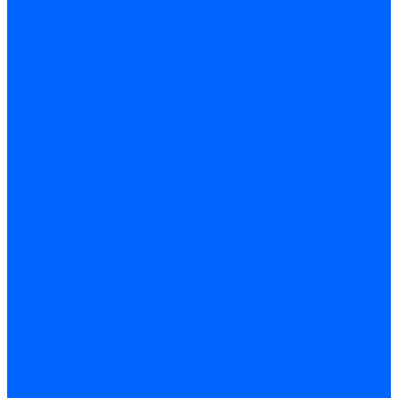
Кабели электродов Honeywell
Кабели электродов Kromschroder
Комплектующие кабелей
Запчасти кабелей розжига и ионизации Baltur
Комплектующие кабелей поджига и ионизации Weishaupt
Сервоприводы
Сервоприводы Siemens
Сервоприводы Weishaupt
Сервоприводы Elco
Сервоприводы Ecoflam
Сервоприводы Riello
Сервоприводы FBR
Сервоприводы Lamborghini
Сервоприводы Baltur
Сервоприводы CibUnigas
Сервоприводы Honeywell
Сервоприводы Dreizler
Сервоприводы Giersch
Сервоприводы Dungs
Сервоприводы Kromschroder
Сервоприводы Satronic / Honeywell
Комплектующие для сервоприводов
Вал воздушной заслонки
Пластина эластичная
Пружины сервоприводов