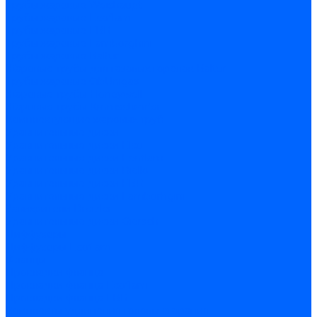
Трубы жаровые Weishaupt
Трубы жаровые Ecoflam
Трубы жаровые FBR
Трубы жаровые Lamborghini
Трубы жаровые Baltur
Жаровые трубы для газовых горелок Baltur
Трубы жаровые CibUnigas
Жаровые трубы Honeywell
Жаровые трубы Kromschroder
Комплектующие жаровых труб
Уравнительные диски
Уравнительные диски Elco
Уравнительные диски Ecoflam
Уравнительные диски Riello
Уравнительные диски FBR
Уравнительные диски Lamborhgini
Завихрители Dreizler
Уравнительные диски Giersch
Диффузоры
Диффузоры Ecoflam
Фланцы
Прокладки фланца
Прокладки фланца Ecoflam
Прокладки фланца FBR
Комплекты удлинения головы сгорания