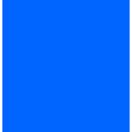
Регуляторы давления газа Baltur
Регуляторы давления газа Honeywell
Регуляторы давления газа Kromschroder
Регуляторы давления газа Siemens
Регуляторы давления газа Weishaupt
Комплектующие регуляторов давления
Запчасти регуляторов давления Dungs
Запасные части регуляторов давления Honeywell
Запчасти регуляторов давления Kromschroder
Компенсатор газовый
Пружины
Ёршики
Корпусные части, прокладки, винты и прочее
Кожухи
Кожухи Ecoflam
Кожухи FBR
Кожухи Lamborghini
Смотровые стекла
Заглушки, Винты
Заглушки, винты Weishaupt
Пластины панелей управления
Прокладки, стопортные кольца, уплотнения
Weishaupt прокладки, стопортные кольца, уплотнения
Панели управления
Трубы жаровые