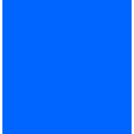
Регуляторы соотношения топливо-воздух
Приводы гидравлические
Регуляторы и сцепления
Шарнирные соединения
Кабели сервопривода
Держатель сервопривода
Шкалы воздушных заслонок
Запасные части сервоприводов и заслонок Siemens для
горелок
Запасные части сервоприводов и заслонок для горелок
Baltur
Запчасти сервоприводов Honeywell
Запчасти сервоприводов Kromschroder
Комплектующие сервоприводов Weishaupt
Заслонки для горелок
Воздушные заслонки Ecoflam
Воздушные заслонки Lamborghini
Заслонки Dungs для горелок
Заслонки Honeywell для горелок
Заслонки Kromschroder для горелок
Заслонки Siemens для горелок
Заслонки воздушные и газовые Weishaupt
Заслонки для горелок Baltur
Электрокомпоненты, ЖК дисплеи, БУИ для горелок
Миниконтакторы для горелок