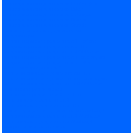
Электродвигатели для горелок Lamborghini
Электродвигатели для горелок Baltur
Электродвигатели для горелок CibUnigas
Электродвигатели для горелок Dreizler
Электродвигатели для горелок Giersch
Комплектующие электродвигателей
Конденсаторы
Конденсаторы электродвигателей Ecoflam
Конденсаторы электродвигателей FBR
Конденсаторы электродвигателей CibUnigas
Конденсаторы электродвигателей Lamborghini
Конденсаторы электродвигателей Baltur
Кабели электродвигателей
Кабели питания электродвигателей FBR
Кабели питания электродвигателей Lamborghini
Кабели питания электродвигателей CibUnigas
Фланцы электродвигателей
Фланцы электродвигателей Ecoflam
Сцепления электродвигателей
Сцепления электродвигателей FBR
Комплектующие электродвигателей Weishaupt
Конденсаторы электродвигателей Weishaupt
Сцепления электродвигателей Weishaupt
Фильры топливные и газовые
Фильтры Dungs для горелок