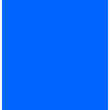
Керамическая изоляция
Удлинители электродов
Штекеры электродов
Запчасти электродов Brahma
Запчасти электродов Kromschroder
Запчасти электродов розжига и ионизации Baltur
Комплектующие электродов Weishaupt
Трансформаторы розжига
Трансформаторы розжига FIDA
Трансформаторы розжига Danfoss
Трансформаторы розжига Weishaupt
Трансформаторы розжига Elco
Трансформаторы розжига Ecoflam
Трансформаторы розжига Riello
Трансформаторы розжига FBR
Трансформаторы розжига Lamborghini
Трансформаторы розжига Baltur
Трансформаторы розжига CibUnigas
Трансформаторы розжига Giersch
Трансформаторы розжига Dreizler
Трансформаторы поджига Dungs
Трансформаторы розжига Brahma
Трансформаторы розжига Cofi
Трансформаторы розжига Honeywell
Трансформаторы розжига Kromschroder