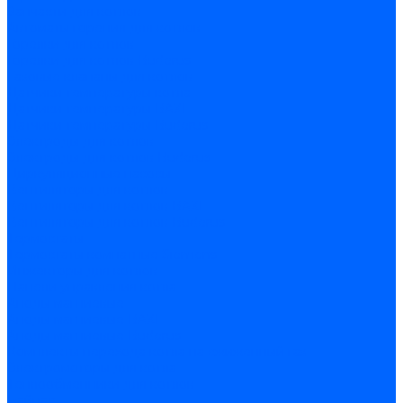
Запчасти для котлов
Автоматы горения для котлов
Горелки для котлов
Горелки для котлов Buderus
Газовые клапаны для котлов
Датчики температуры котла
Датчики температуры BAXI
Датчики температуры Buderus
Электроды для котлов
Электроды для котлов Buderus
Циркуляционные насосы
Вентиляторы для котлов
Вентиляторы для котлов BAXI
Вентиляторы для котлов Buderus
Термостаты
Термостаты комнатные Siemens
Инжекторы для котлов
Панели управления котла
Аноды магниевые
Аноды магниевые BAXI
Аноды магниевые Buderus
Комплекты перехода котла на сжиженный газ
Электромоторы для котла
Теплообменники для котлов
Байпас