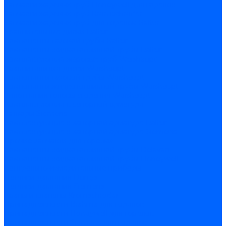
Запчасти жаровых труб Honeywell для горелок
Запчасти жаровых труб Kromschroder
Запчасти жаровых труб для горелок Baltur
Уравнительные диски Baltur
Компоненты газовой трубы Baltur
Компоненты жидкотопливной трубы Baltur
Комплектующие жаровых труб Weishaupt
Уравнительные диски Weishaupt
Компоненты газовой трубы Weishaupt
Компоненты жидкотопливной трубы Weishaupt
Уплотнения головы сгорания Weishaupt
Комплектующие к запорной арматуре
Затворы Siemens
Комплектующие к запорной арматуре Baltur
Комплектующие к запорной арматуре Siemens
Прочие запчасти для горелки
Компоненты жидкотопливной трубы Delavan
Компоненты жидкотопливной трубы Honeywell
Контрольно-измерительные приборы
Датчики давления Dungs
Датчики давления Siemens
Краны и клапаны Kromschroder
Принадлежности Brahma для горелок
Принадлежности Honeywell для горелок
Принадлежности Siemens для горелок