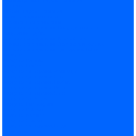
Комплектующие для реле давления
Ниппели
Кабели для реле давления
Фитинги соединительные
Держатели реле давления
Запчасти реле давления Dungs для горелок
Импульсные трубки
Запчасти реле давления Kromschroder
Запчасти реле давления Siemens для горелок
Запчасти реле давления для горелок Baltur
Форсунки
Форсунки Danfoss
Форсунки Fluidics
Форсунки для горелок Weishaupt
Форсунки для горелок Elco
Форсунки для горелок Ecoflam
Форсунки для горелок Riello
Форсунки для горелок F.B.R.
Форсунки CibUnigas
Форсунки Lamborghini
Форсунки Delavan
Форсунки Monarch
Форсунки Steinen
Форсунки для горелок Baltur
Датчики пламени