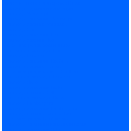
Запчасти насосов для горелок Baltur
Электроды поджига и ионизации
Электроды Weishaupt
Электроды ионизации Weishaupt
Электроды розжига Weishaupt
Электроды Elco
Электроды ионизации Elco
Электроды розжига Elco
Блоки электродов розжига Elco
Комплекты электродов Elco
Электроды Ecoflam
Электроды ионизации Ecoflam
Электроды розжига Ecoflam
Блоки электродов розжага Ecoflam
Комплекты электродов Ecoflam
Электроды Riello
Электроды ионизации Riello
Электроды розжига Riello
Комплекты электродов Riello
Электроды Lamborghini
Электроды ионизации Lamborghini
Электроды розжига Lamborghini
Блоки электродов Lamborghini
Электроды поджига и ионизации Baltur
Электроды ионизации Baltur