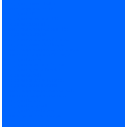
Электроды розжига Baltur
Блоки электродов Baltur
Электроды FBR
Электроды ионизации FBR
Электроды розжига FBR
Блоки электродов розжига FBR
Электроды CibUnigas
Электроды ионизации CibUnigas
Электроды розжига CibUnigas
Блоки электродов розжига CibUnigas
Комплекты электродов CibUnigas
Электроды Dreizler
Электроды ионизации Dreizler
Электроды поджига Dreizler
Электроды Giersch
Электроды ионизации Giersch
Электроды розжига Giersch
Блоки электродов розжига Giersch
Комплекты электродов Giersch
Электроды Brahma
Электроды Honeywell
Электроды Kromschroder
Комплектующие электродов
Фиксаторы электродов
Держатели электродов