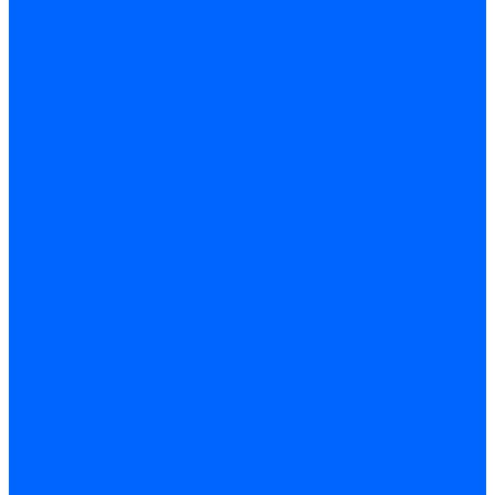
Жидкотопливные электромагнитные клапаны Baltur
Клапаны топливные электромагнитные Weishaupt
Запчасти для топливных клапанов
Запчасти жидкотопливных клапанов Brahma
Запчасти жидкотопливных клапанов Honeywell
Запчасти жидкотопливных клапанов Satronic / Honeywell
Запчасти жидкотопливных клапанов Siemens для горелок
Запчасти жидкотопливных клапанов для горелок Baltur
Комплектующие жидкотопливных клапанов Weishaupt
Электромагнитные Газовые клапаны
Газовые электромагнитные клапаны Dungs
Газовые э/м клапаны Honeywell
Газовые э/м клапаны Brahma
Газовые э/м клапаны Kromschroder
Газовые э/м клапаны Resideo
Газовые э/м клапаны Satronic / Honeywell
Газовые электромагнитные клапаны Baltur
Газовые электромагнитные клапаны Siemens
Клапаны газовые электромагнитные Weishaupt
Запасные части газовых клапанов
Запасные части газовых клапанов Siemens
Запасные части газовых клапанов для горелок Baltur
Запасные части газовых клапанов для горелок Dungs
Блоки контроля герметичности
Блоки контроля герметичности Dungs