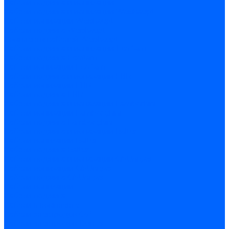
Кабели поджига и ионизации
Кабели поджига и ионизации Weishaupt
Кабели ионизации Weishaupt
Кабели поджига Weishaupt
Комплекты кабелей Weishaupt
Кабели поджига и ионизации Ecoflam
Кабели поджига Ecoflam
Кабели ионизации Ecoflam
Кабели поджига и ионазации FBR
Кабели ионизации FBR
Кабели поджига FBR
Кабели поджига и ионазации Lamborhini
Кабели ионизации Lamborghini
Кабели поджига Lamborghini
Кабели поджига и ионазации Baltur
Кабели ионизации Baltur
Кабели поджига Baltur
Кабели поджига и ионазации CibUnigas
Кабели ионизации CibUnigas
Кабели поджига CibUnigas
Кабели ионизации
Кабели поджига
Кабели в комплекте
Кабели электродов Cofi
Кабели электродов Dungs