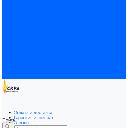
Байпасы BAXI
Кабели для котлов
Трубки соединительные для котлов
Платы электронные для котлов
Прокладки для котлов
Расширительные баки
Расширительные баки BAXI
Расширительные баки Buderus
Прочие запчасти для котлов
Запчасти Honeywell для котлов
Запчасти Resideo для котлов
Запчасти для котлов Brahma
Доставка и оплата
Гарантия и условия возврата
Контакты
Оплата и доставка
Гарантия и возврат
Поиск
Отзывы