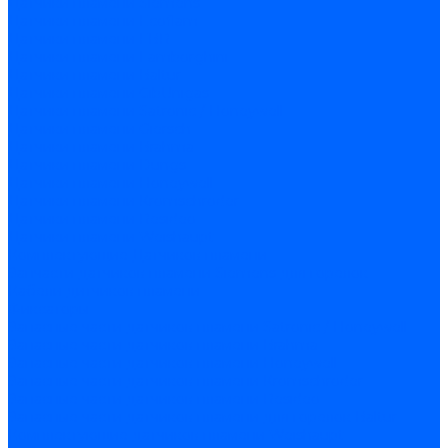
Датчики пламени Siemens
Датчики пламени Ecoflam
Датчики пламени FBR
Датчики пламени Lamborghini
Датчики пламени Baltur
Датчики пламени CibUnigas
Датчики пламени Satronic / Honeywell
Датчики пламени Giersch
Датчики пламени Brahma
Датчики пламени Dungs
Датчики пламени Honeywell
Датчики пламени Kromschroder
Датчики пламени Resideo
Датчики пламени Weishaupt
Комплектующие Датчиков пламени
Запчасти датчиков пламени Siemens для горелок
Кабели дитчиков пламени
Фиксаторы
Запасные части датчиков пламени Satronic / Honeywell
Запасные части датчиков пламени Brahma
Запасные части датчиков пламени Honeywell
Запасные части датчиков пламени Kromschroder
Запасные части датчиков пламени Resideo
Запасные части датчиков пламени для горелок Baltur
Комплектующие датчиков пламени Weishaupt