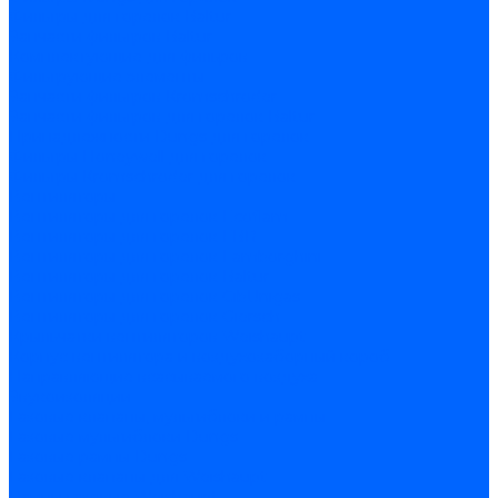
Фильтры для горелок Baltur
Запчасти фильтров Baltur
Комплектующие для фильров
Фильтрующие элементы
Запчасти фильтров Kromschroder
Запчасти фильтров для горелок Baltur
Принадлежности Dungs для горелок
Фильтры Honeywell для горелок
Фильтры Kromschroder для горелок
Вентиляторы
Вентиляторы для горелок Ecoflam
Вентиляторы для горелок FBR
Вентиляторы для горелок Lamborghini
Вентиляторы для горелок Baltur
Вентиляторы для горелок CibUnigas
Вентиляторы для горелок Giersch
Крыльчатки вентиляторов Weishaupt
Корпус вентилятора и воздухозаборный короб
Направляющие всасываемого воздуха
Звукоизоляции
Газовые клапаны, мультиблоки и рампы
Газовые мультиблоки Dungs
Газовые рампы Dungs
Газовые клапаны для Weishaupt
Рампы газовые Weishaupt