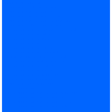
Миниконтакторы FBR
ЖК дисплеи, БУИ для горелок
ЖК дисплеи для горелок Elco
ЖК дисплеи для горелок Ecoflam
ЖК дисплеи для горелок Lamborghini
ЖК дисплеи DUNGS для горелок
Электрокомпоненты Satronic / Honeywell
Электрокомпоненты Baltur
Электрокомпоненты Brahma
Электрокомпоненты Cofi
Электрокомпоненты Dungs
Электрокомпоненты Honeywell
Переключатели потоков Honeywell
Электрокомпоненты Kromschroder
Электрокомпоненты Resideo
Электрокомпоненты Siemens
Электрокомпоненты Weishaupt
Миниконтакторы Weishaupt
ЖК дисплеи, БУИ Weishaupt
Электродвигатели
Электродвигатели для горелок Weishaupt
Электродвигатели для горелок Elco
Электродвигатели для горелок Ecoflam
Электродвигатели для горелок Riello
Электродвигатели для горелок FBR