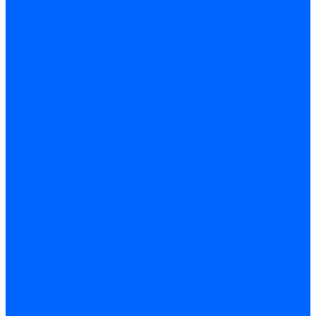
Доставка и оплата
Гарантия и условия возврата
Контакты
...
Каталог товаров
Запчасти для горелок
Блоки управления
Топочные автоматы Siemens
Менеджеры горения Weishaupt
Блоки управления Elco
Блоки управления Ecoflam
Блоки управления Riello
Блоки управления FBR
Топочные автоматы Honeywell
Блоки управления Lamborghini
Блоки управления Baltur
Блоки управления CibUnigas