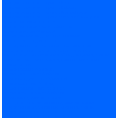
Принадлежности для горелок Baltur
Принадлежности для горелок Delavan
Принадлежности для горелок Kromschroder
Принадлежности для горелок Satronic / Honeywell
Промышленная автоматика
Промышленная автоматика Siemens
Прочие запчасти Weishaupt
Горелки для котлов дизельные и газовые
Газовые горелки для котлов
Одноступенчатые газовые горелки для котлов
Двухступенчатые газовые горелки для котлов
Газовые горелки с механической модуляцией для котлов
Weishaupt горелки: газовые, дизельные, мазутные и
двухтопливные
Горелки газовые Weishaupt
Горелки дизельные Weishaupt
Горелки газодизельные Weishaupt
Горелки мазутные Weishaupt
Горелки газомазутные Weishaupt
Горелки керосиновые Weishaupt
Дизельные горелки для котлов
Двухступенчатые дизельные горелки для котлов
Одноступенчатые дизельные горелки для котлов
Горелки для котлов отопления Baltur
Горелки для котлов отопления Kromschroder