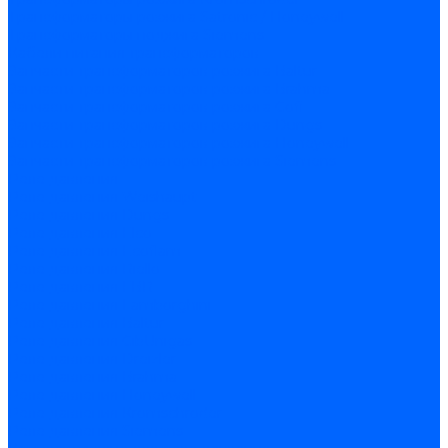
Трансформаторы розжига Satronic / Honeywell
Трансформаторы поджига Siemens
Кабели питания трансформаторов
Запчасти трансформаторов розжига Baltur
Запчасти трансформаторов розжига Brahma
Запчасти трансформаторов розжига Cofi
Запчасти трансформаторов розжига Dungs
Запчасти трансформаторов розжига Honeywell
Запчасти трансформаторов розжига Siemens
Реле давления
Реле давления Weishaupt
Реле давления Dungs
Реле давления Elco
Реле давления Ecoflam
Реле давления Riello
Реле давления FBR
Реле давления Lamborghini
Реле давления Baltur
Реле давления CibUnigas
Реле давления Dreizler
Реле давления Brahma
Реле давления Honeywell
Реле давления Kromschroder
Реле давления Siemens