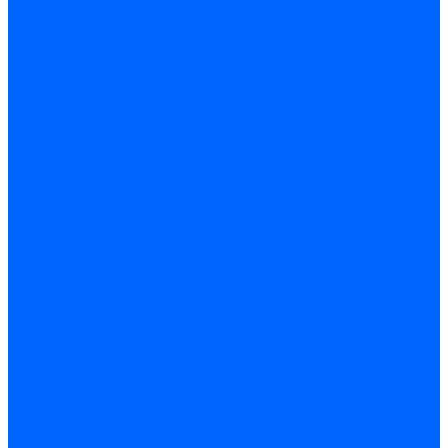
Газовые клапаны Elco
Газовые клапаны для Ecoflam
Газовые клапаны Riello
Газовые клапаны для FBR
Газовые клапаны для Lamborghini
Газовые мультиблоки Baltur
Газовые рампы Baltur
Газовые клапаны для CibUnigas
Газовые клапаны Dreizler
Газовые клапаны для Giersch
Комплектующие газовых клапанов
Фланцы для газовых клапанов
Фланцы газовых клапанов Ecoflam
Фланцы газовых клапанов FBR
Колено газовое для горелки
Запчасти газовых клапанов Dungs для горелок
Запасные части газовых клапанов Brahma
Запасные части газовых клапанов Honeywell
Запасные части газовых клапанов Kromschroder
Запчасти газовых клапанов Siemens для горелок
Запчасти газовых клапанов для горелок Baltur
Комплектующие газовых клапанов Weishaupt
Электромагнитные Топливные клапаны
Жидкотопливные э/м клапаны Brahma