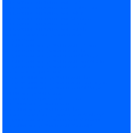
Электродвигатели для горелок FBR
Электродвигатели для горелок Lamborghini
Электродвигатели для горелок Baltur
Электродвигатели для горелок CibUnigas
Электродвигатели для горелок Dreizler
Электродвигатели для горелок Giersch
Комплектующие электродвигателей
Конденсаторы
Конденсаторы электродвигателей Ecoflam
Конденсаторы электродвигателей FBR
Конденсаторы электродвигателей CibUnigas
Конденсаторы электродвигателей Lamborghini
Конденсаторы электродвигателей Baltur
Кабели электродвигателей
Кабели питания электродвигателей FBR
Кабели питания электродвигателей Lamborghini
Кабели питания электродвигателей CibUnigas
Фланцы электродвигателей
Фланцы электродвигателей Ecoflam
Сцепления электродвигателей
Сцепления электродвигателей FBR
Комплектующие электродвигателей Weishaupt
Конденсаторы электродвигателей Weishaupt
Сцепления электродвигателей Weishaupt
Фильры топливные и газовые