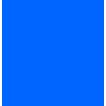
Трубы жаровые
Трубы жаровые Weishaupt
Трубы жаровые Ecoflam
Трубы жаровые FBR
Трубы жаровые Lamborghini
Трубы жаровые Baltur
Жаровые трубы для газовых горелок Baltur
Трубы жаровые CibUnigas
Жаровые трубы Honeywell
Жаровые трубы Kromschroder
Комплектующие жаровых труб
Уравнительные диски
Уравнительные диски Elco
Уравнительные диски Ecoflam
Уравнительные диски Riello
Уравнительные диски FBR
Уравнительные диски Lamborhgini
Завихрители Dreizler
Уравнительные диски Giersch
Диффузоры
Диффузоры Ecoflam
Фланцы
Прокладки фланца
Прокладки фланца Ecoflam
Прокладки фланца FBR