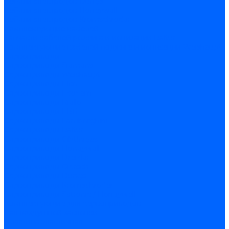
Кабели электродов Dungs
Кабели электродов Honeywell
Кабели электродов Kromschroder
Комплектующие кабелей
Запчасти кабелей розжига и ионизации Baltur
Комплектующие кабелей поджига и ионизации Weishaupt
Сервоприводы
Сервоприводы Siemens
Сервоприводы Weishaupt
Сервоприводы Elco
Сервоприводы Ecoflam
Сервоприводы Riello
Сервоприводы FBR
Сервоприводы Lamborghini
Сервоприводы Baltur
Сервоприводы CibUnigas
Сервоприводы Honeywell
Сервоприводы Dreizler
Сервоприводы Giersch
Сервоприводы Dungs
Сервоприводы Kromschroder
Сервоприводы Satronic / Honeywell
Комплектующие для сервоприводов
Вал воздушной заслонки
Пластина эластичная