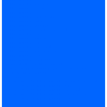
Датчики пламени Siemens
Датчики пламени Ecoflam
Датчики пламени FBR
Датчики пламени Lamborghini
Датчики пламени Baltur
Датчики пламени CibUnigas
Датчики пламени Satronic / Honeywell
Датчики пламени Giersch
Датчики пламени Brahma
Датчики пламени Dungs
Датчики пламени Honeywell
Датчики пламени Kromschroder
Датчики пламени Resideo
Датчики пламени Weishaupt
Комплектующие Датчиков пламени
Запчасти датчиков пламени Siemens для горелок
Кабели дитчиков пламени
Фиксаторы
Запасные части датчиков пламени Satronic / Honeywell
Запасные части датчиков пламени Brahma
Запасные части датчиков пламени Honeywell
Запасные части датчиков пламени Kromschroder
Запасные части датчиков пламени Resideo
Запасные части датчиков пламени для горелок Baltur