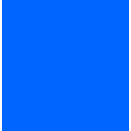
Рампы газовые Weishaupt
Газовые клапаны Elco
Газовые клапаны для Ecoflam
Газовые клапаны Riello
Газовые клапаны для FBR
Газовые клапаны для Lamborghini
Газовые мультиблоки Baltur
Газовые рампы Baltur
Газовые клапаны для CibUnigas
Газовые клапаны Dreizler
Газовые клапаны для Giersch
Комплектующие газовых клапанов
Фланцы для газовых клапанов
Фланцы газовых клапанов Ecoflam
Фланцы газовых клапанов FBR
Колено газовое для горелки
Запчасти газовых клапанов Dungs для горелок
Запасные части газовых клапанов Brahma
Запасные части газовых клапанов Honeywell
Запасные части газовых клапанов Kromschroder
Запчасти газовых клапанов Siemens для горелок
Запчасти газовых клапанов для горелок Baltur
Комплектующие газовых клапанов Weishaupt
Электромагнитные Топливные клапаны
Жидкотопливные э/м клапаны Brahma