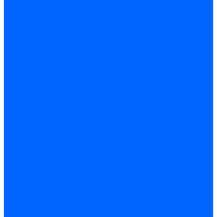
Блоки управления CibUnigas
Блоки управления Giersch
Блоки управления Dreizler
Блоки управления Siemens
Блоки управления DUNGS
Топочные автоматы Brahma
Топочные автоматы Kromschroder
Топочные автоматы Resideo
Запчасти топочных автоматов
Запчасти топочных автоматов Baltur
Запчасти топочных автоматов Brahma
Запчасти топочных автоматов Dungs
Запчасти топочных автоматов Honeywell
Запчасти топочных автоматов Kromschroder
Насосы для горелок
Насосы Suntec
Насосы Suntec 21600 Longvic
Насосы Danfoss
Насосы для горелок Weishaupt
Насосы для горелок Elco
Насосы для горелок Riello
Насосы для горелок FBR
Насосы для горелок Lamborghini
Насосы для горелок Baltur
Насосы для горелок CibUnigas