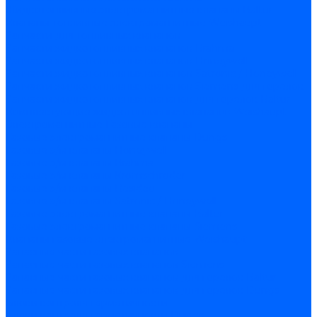
Жидкотопливные электромагнитные клапаны Baltur
Клапаны топливные электромагнитные Weishaupt
Запчасти для топливных клапанов
Запчасти жидкотопливных клапанов Brahma
Запчасти жидкотопливных клапанов Honeywell
Запчасти жидкотопливных клапанов Satronic / Honeywell
Запчасти жидкотопливных клапанов Siemens для горелок
Запчасти жидкотопливных клапанов для горелок Baltur
Комплектующие жидкотопливных клапанов Weishaupt
Электромагнитные Газовые клапаны
Газовые электромагнитные клапаны Dungs
Газовые э/м клапаны Honeywell
Газовые э/м клапаны Brahma
Газовые э/м клапаны Kromschroder
Газовые э/м клапаны Resideo
Газовые э/м клапаны Satronic / Honeywell
Газовые электромагнитные клапаны Baltur
Газовые электромагнитные клапаны Siemens
Клапаны газовые электромагнитные Weishaupt
Запасные части газовых клапанов
Запасные части газовых клапанов Siemens
Запасные части газовых клапанов для горелок Baltur
Запасные части газовых клапанов для горелок Dungs
Блоки контроля герметичности
Блоки контроля герметичности Dungs