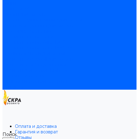
Байпас
Байпасы BAXI
Кабели для котлов
Трубки соединительные для котлов
Платы электронные для котлов
Прокладки для котлов
Расширительные баки
Расширительные баки BAXI
Расширительные баки Buderus
Прочие запчасти для котлов
Запчасти Honeywell для котлов
Запчасти Resideo для котлов
Запчасти для котлов Brahma
Доставка и оплата
Гарантия и условия возврата
Контакты
Оплата и доставка
Гарантия и возврат
Поиск
Отзывы