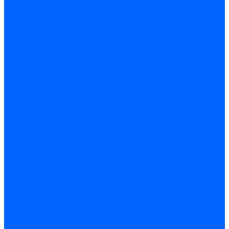
Трансформаторы розжига Kromschroder
Трансформаторы розжига Satronic / Honeywell
Трансформаторы поджига Siemens
Кабели питания трансформаторов
Запчасти трансформаторов розжига Baltur
Запчасти трансформаторов розжига Brahma
Запчасти трансформаторов розжига Cofi
Запчасти трансформаторов розжига Dungs
Запчасти трансформаторов розжига Honeywell
Запчасти трансформаторов розжига Siemens
Реле давления
Реле давления Weishaupt
Реле давления Dungs
Реле давления Elco
Реле давления Ecoflam
Реле давления Riello
Реле давления FBR
Реле давления Lamborghini
Реле давления Baltur
Реле давления CibUnigas
Реле давления Dreizler
Реле давления Brahma
Реле давления Honeywell
Реле давления Kromschroder
Реле давления Siemens