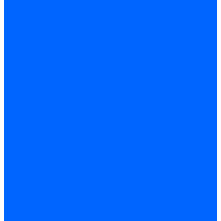
Миниконтакторы для горелок
Миниконтакторы FBR
ЖК дисплеи, БУИ для горелок
ЖК дисплеи для горелок Elco
ЖК дисплеи для горелок Ecoflam
ЖК дисплеи для горелок Lamborghini
ЖК дисплеи DUNGS для горелок
Электрокомпоненты Satronic / Honeywell
Электрокомпоненты Baltur
Электрокомпоненты Brahma
Электрокомпоненты Cofi
Электрокомпоненты Dungs
Электрокомпоненты Honeywell
Переключатели потоков Honeywell
Электрокомпоненты Kromschroder
Электрокомпоненты Resideo
Электрокомпоненты Siemens
Электрокомпоненты Weishaupt
Миниконтакторы Weishaupt
ЖК дисплеи, БУИ Weishaupt
Электродвигатели
Электродвигатели для горелок Weishaupt
Электродвигатели для горелок Elco
Электродвигатели для горелок Ecoflam
Электродвигатели для горелок Riello