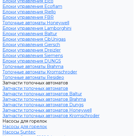
Блоки управления Elco
Блоки управления Ecoflam
Блоки управления Riello
Блоки управления FBR
Топочные автоматы Honeywell
Блоки управления Lamborghini
Блоки управления Baltur
Блоки управления CibUnigas
Блоки управления Giersch
Блоки управления Dreizler
Блоки управления Siemens
Блоки управления DUNGS
Топочные автоматы Brahma
Топочные автоматы Kromschroder
Топочные автоматы Resideo
Запчасти топочных автоматов
Запчасти топочных автоматов
Запчасти топочных автоматов Baltur
Запчасти топочных автоматов Brahma
Запчасти топочных автоматов Dungs
Запчасти топочных автоматов Honeywell
Запчасти топочных автоматов Kromschroder
Насосы для горелок
Насосы для горелок
Насосы Suntec