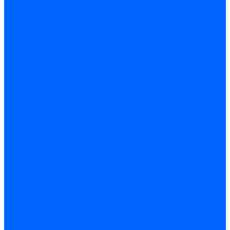
Горелки для котлов отопления Kromschroder
Запчасти для котлов
Автоматы горения для котлов
Горелки для котлов
Горелки для котлов Buderus
Газовые клапаны для котлов
Датчики температуры котла
Датчики температуры BAXI
Датчики температуры Buderus
Электроды для котлов
Электроды для котлов Buderus
Циркуляционные насосы
Вентиляторы для котлов
Вентиляторы для котлов BAXI
Вентиляторы для котлов Buderus
Термостаты
Термостаты комнатные Siemens
Инжекторы для котлов
Панели управления котла
Аноды магниевые
Аноды магниевые BAXI
Аноды магниевые Buderus
Комплекты перехода котла на сжиженный газ
Электромоторы для котла
Теплообменники для котлов