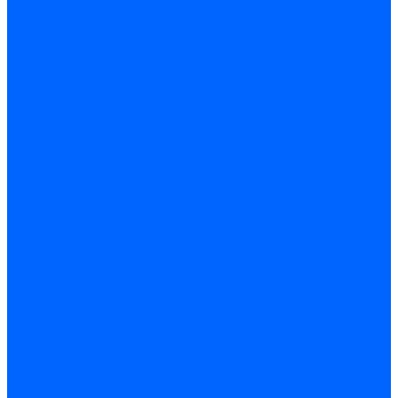
Комплектующие датчиков пламени Weishaupt
Кабели поджига и ионизации
Кабели поджига и ионизации Weishaupt
Кабели ионизации Weishaupt
Кабели поджига Weishaupt
Комплекты кабелей Weishaupt
Кабели поджига и ионизации Ecoflam
Кабели поджига Ecoflam
Кабели ионизации Ecoflam
Кабели поджига и ионазации FBR
Кабели ионизации FBR
Кабели поджига FBR
Кабели поджига и ионазации Lamborhini
Кабели ионизации Lamborghini
Кабели поджига Lamborghini
Кабели поджига и ионазации Baltur
Кабели ионизации Baltur
Кабели поджига Baltur
Кабели поджига и ионазации CibUnigas
Кабели ионизации CibUnigas
Кабели поджига CibUnigas
Кабели ионизации
Кабели поджига
Кабели в комплекте
Кабели электродов Cofi