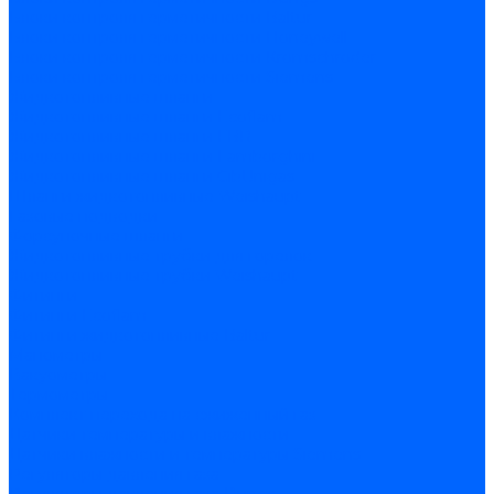
Блоки контроля герметичности Baltur
Блоки контроля герметичности Honeywell
Блоки контроля герметичности Kromschroder
Блоки контроля герметичности Siemens
Жидкотопливные шланги
Жидкотопливные шланги Ecoflam
Жидкотопливные шланги FBR
Жидкотопливные шланги Lamborghini
Жидкотопливные шланги CibUnigas
Шланги жидкотопливные Weishaupt
Газовые подводки
Форсуночные шланги
Жидкотопливные трубки для горелок
Жидкотопливные трубки Weishaupt
Фитинги
Фитинги Ecoflam
Фитинги жидкотопливные Baltur
Манометры
Вакуометры
Термометры
Комплект перехода на сжиженный газ
Датчики температуры и влажности
Датчики влажности и температуры Siemens
Регуляторы давления газа