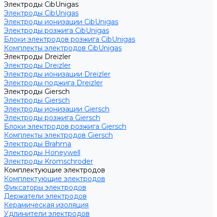
Электроды CibUnigas
Электроды CibUnigas
Электроды ионизации CibUnigas
Электроды розжига CibUnigas
Блоки электродов розжига CibUnigas
Комплекты электродов CibUnigas
Электроды Dreizler
Электроды Dreizler
Электроды ионизации Dreizler
Электроды поджига Dreizler
Электроды Giersch
Электроды Giersch
Электроды ионизации Giersch
Электроды розжига Giersch
Блоки электродов розжига Giersch
Комплекты электродов Giersch
Электроды Brahma
Электроды Honeywell
Электроды Kromschroder
Комплектующие электродов
Комплектующие электродов
Фиксаторы электродов
Держатели электродов
Керамическая изоляция
Удлинители электродов