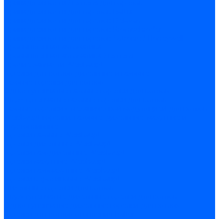
Принадлежности Siemens для горелок
Принадлежности для горелок Baltur
Принадлежности для горелок Delavan
Принадлежности для горелок Kromschroder
Принадлежности для горелок Satronic / Honeywell
Промышленная автоматика
Промышленная автоматика Siemens
Прочие запчасти Weishaupt
Горелки для котлов дизельные и газовые
Газовые горелки для котлов
Одноступенчатые газовые горелки для котлов
Двухступенчатые газовые горелки для котлов
Газовые горелки с механической модуляцией для котлов
Weishaupt горелки: газовые, дизельные, мазутные и
двухтопливные
Горелки газовые Weishaupt
Горелки дизельные Weishaupt
Горелки газодизельные Weishaupt
Горелки мазутные Weishaupt
Горелки газомазутные Weishaupt
Горелки керосиновые Weishaupt
Дизельные горелки для котлов
Двухступенчатые дизельные горелки для котлов
Одноступенчатые дизельные горелки для котлов
Горелки для котлов отопления Baltur