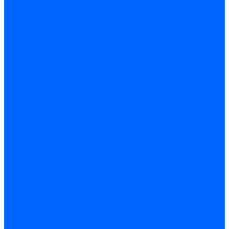
Запчасти для насосов
Запчасти насосов для горелок Baltur
Электроды поджига и ионизации
Электроды Weishaupt
Электроды ионизации Weishaupt
Электроды розжига Weishaupt
Электроды Elco
Электроды ионизации Elco
Электроды розжига Elco
Блоки электродов розжига Elco
Комплекты электродов Elco
Электроды Ecoflam
Электроды ионизации Ecoflam
Электроды розжига Ecoflam
Блоки электродов розжага Ecoflam
Комплекты электродов Ecoflam
Электроды Riello
Электроды ионизации Riello
Электроды розжига Riello
Комплекты электродов Riello
Электроды Lamborghini
Электроды ионизации Lamborghini
Электроды розжига Lamborghini
Блоки электродов Lamborghini
Электроды поджига и ионизации Baltur