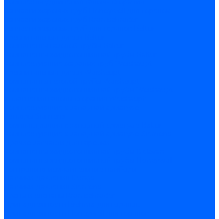
Комплекты удлинения головы сгорания
Запчасти жаровых труб Honeywell для горелок
Запчасти жаровых труб Kromschroder
Запчасти жаровых труб для горелок Baltur
Уравнительные диски Baltur
Компоненты газовой трубы Baltur
Компоненты жидкотопливной трубы Baltur
Комплектующие жаровых труб Weishaupt
Уравнительные диски Weishaupt
Компоненты газовой трубы Weishaupt
Компоненты жидкотопливной трубы Weishaupt
Уплотнения головы сгорания Weishaupt
Комплектующие к запорной арматуре
Затворы Siemens
Комплектующие к запорной арматуре Baltur
Комплектующие к запорной арматуре Siemens
Прочие запчасти для горелки
Компоненты жидкотопливной трубы Delavan
Компоненты жидкотопливной трубы Honeywell
Контрольно-измерительные приборы
Датчики давления Dungs
Датчики давления Siemens
Краны и клапаны Kromschroder
Принадлежности Brahma для горелок
Принадлежности Honeywell для горелок