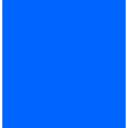
Комплектующие для реле давления
Ниппели
Кабели для реле давления
Фитинги соединительные
Держатели реле давления
Запчасти реле давления Dungs для горелок
Импульсные трубки
Запчасти реле давления Kromschroder
Запчасти реле давления Siemens для горелок
Запчасти реле давления для горелок Baltur
Форсунки
Форсунки Danfoss
Форсунки Fluidics
Форсунки для горелок Weishaupt
Форсунки для горелок Elco
Форсунки для горелок Ecoflam
Форсунки для горелок Riello
Форсунки для горелок F.B.R.
Форсунки CibUnigas
Форсунки Lamborghini
Форсунки Delavan
Форсунки Monarch
Форсунки Steinen
Форсунки для горелок Baltur
Датчики пламени