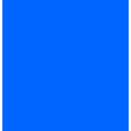
Регуляторы давления газа Dungs
Регуляторы давления газа Baltur
Регуляторы давления газа Honeywell
Регуляторы давления газа Kromschroder
Регуляторы давления газа Siemens
Регуляторы давления газа Weishaupt
Комплектующие регуляторов давления
Запчасти регуляторов давления Dungs
Запасные части регуляторов давления Honeywell
Запчасти регуляторов давления Kromschroder
Компенсатор газовый
Пружины
Ёршики
Корпусные части, прокладки, винты и прочее
Кожухи
Кожухи Ecoflam
Кожухи FBR
Кожухи Lamborghini
Смотровые стекла
Заглушки, Винты
Заглушки, винты Weishaupt
Пластины панелей управления
Прокладки, стопортные кольца, уплотнения
Weishaupt прокладки, стопортные кольца, уплотнения
Панели управления