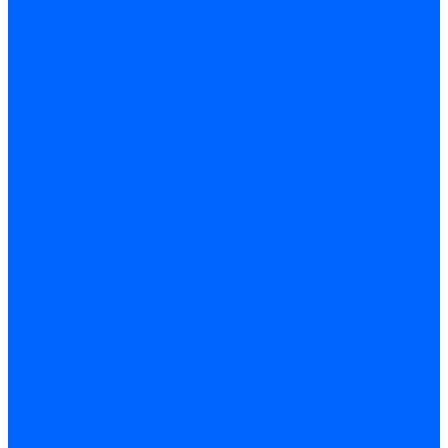
Держатели электродов
Керамическая изоляция
Удлинители электродов
Штекеры электродов
Запчасти электродов Brahma
Запчасти электродов Kromschroder
Запчасти электродов розжига и ионизации Baltur
Комплектующие электродов Weishaupt
Трансформаторы розжига
Трансформаторы розжига FIDA
Трансформаторы розжига Danfoss
Трансформаторы розжига Weishaupt
Трансформаторы розжига Elco
Трансформаторы розжига Ecoflam
Трансформаторы розжига Riello
Трансформаторы розжига FBR
Трансформаторы розжига Lamborghini
Трансформаторы розжига Baltur
Трансформаторы розжига CibUnigas
Трансформаторы розжига Giersch
Трансформаторы розжига Dreizler
Трансформаторы поджига Dungs
Трансформаторы розжига Brahma
Трансформаторы розжига Cofi
Трансформаторы розжига Honeywell