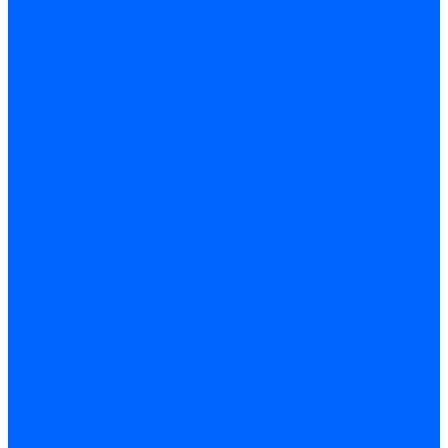
Доставка и оплата
Гарантия и условия возврата
Контакты
...
Каталог товаров
Запчасти для горелок
Блоки управления
Топочные автоматы Siemens
Менеджеры горения Weishaupt
Блоки управления Elco
Блоки управления Ecoflam
Блоки управления Riello
Блоки управления FBR
Топочные автоматы Honeywell
Блоки управления Lamborghini
Блоки управления Baltur