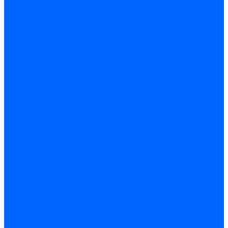
Фильтры Dungs для горелок
Фильтры для горелок Baltur
Запчасти фильтров Baltur
Комплектующие для фильров
Фильтрующие элементы
Запчасти фильтров Kromschroder
Запчасти фильтров для горелок Baltur
Принадлежности Dungs для горелок
Фильтры Honeywell для горелок
Фильтры Kromschroder для горелок
Вентиляторы
Вентиляторы для горелок Ecoflam
Вентиляторы для горелок FBR
Вентиляторы для горелок Lamborghini
Вентиляторы для горелок Baltur
Вентиляторы для горелок CibUnigas
Вентиляторы для горелок Giersch
Крыльчатки вентиляторов Weishaupt
Корпус вентилятора и воздухозаборный короб
Направляющие всасываемого воздуха
Звукоизоляции
Газовые клапаны, мультиблоки и рампы
Газовые мультиблоки Dungs
Газовые рампы Dungs
Газовые клапаны для Weishaupt