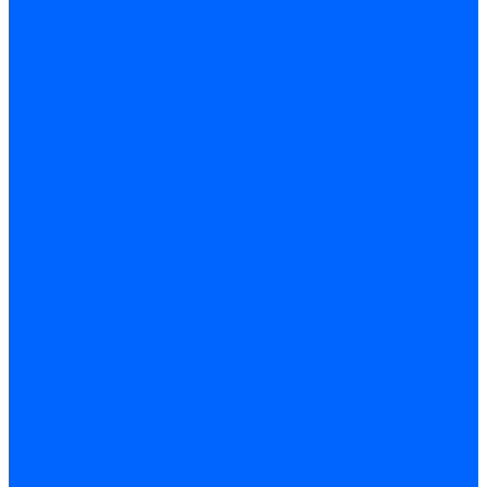
Электроды ионизации Baltur
Электроды розжига Baltur
Блоки электродов Baltur
Электроды FBR
Электроды ионизации FBR
Электроды розжига FBR
Блоки электродов розжига FBR
Электроды CibUnigas
Электроды ионизации CibUnigas
Электроды розжига CibUnigas
Блоки электродов розжига CibUnigas
Комплекты электродов CibUnigas
Электроды Dreizler
Электроды ионизации Dreizler
Электроды поджига Dreizler
Электроды Giersch
Электроды ионизации Giersch
Электроды розжига Giersch
Блоки электродов розжига Giersch
Комплекты электродов Giersch
Электроды Brahma
Электроды Honeywell
Электроды Kromschroder
Комплектующие электродов
Фиксаторы электродов