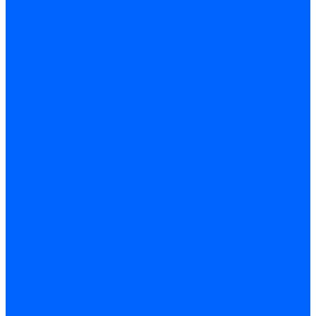
Пружины сервоприводов
Регуляторы соотношения топливо-воздух
Приводы гидравлические
Регуляторы и сцепления
Шарнирные соединения
Кабели сервопривода
Держатель сервопривода
Шкалы воздушных заслонок
Запасные части сервоприводов и заслонок Siemens для
горелок
Запасные части сервоприводов и заслонок для горелок
Baltur
Запчасти сервоприводов Honeywell
Запчасти сервоприводов Kromschroder
Комплектующие сервоприводов Weishaupt
Заслонки для горелок
Воздушные заслонки Ecoflam
Воздушные заслонки Lamborghini
Заслонки Dungs для горелок
Заслонки Honeywell для горелок
Заслонки Kromschroder для горелок
Заслонки Siemens для горелок
Заслонки воздушные и газовые Weishaupt
Заслонки для горелок Baltur
Электрокомпоненты, ЖК дисплеи, БУИ для горелок