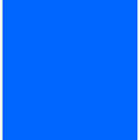
Кабели электродов Honeywell
Кабели электродов Kromschroder
Комплектующие кабелей
Запчасти кабелей розжига и ионизации Baltur
Комплектующие кабелей поджига и ионизации Weishaupt
Сервоприводы
Сервоприводы Siemens
Сервоприводы Weishaupt
Сервоприводы Elco
Сервоприводы Ecoflam
Сервоприводы Riello
Сервоприводы FBR
Сервоприводы Lamborghini
Сервоприводы Baltur
Сервоприводы CibUnigas
Сервоприводы Honeywell
Сервоприводы Dreizler
Сервоприводы Giersch
Сервоприводы Dungs
Сервоприводы Kromschroder
Сервоприводы Satronic / Honeywell
Комплектующие для сервоприводов
Вал воздушной заслонки
Пластина эластичная
Пружины сервоприводов