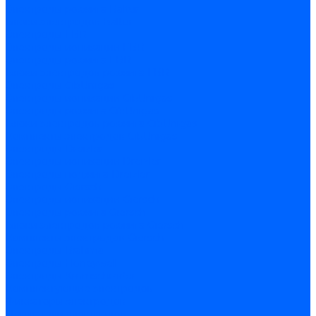
Электроды розжига Baltur
Блоки электродов Baltur
Электроды FBR
Электроды ионизации FBR
Электроды розжига FBR
Блоки электродов розжига FBR
Электроды CibUnigas
Электроды ионизации CibUnigas
Электроды розжига CibUnigas
Блоки электродов розжига CibUnigas
Комплекты электродов CibUnigas
Электроды Dreizler
Электроды ионизации Dreizler
Электроды поджига Dreizler
Электроды Giersch
Электроды ионизации Giersch
Электроды розжига Giersch
Блоки электродов розжига Giersch
Комплекты электродов Giersch
Электроды Brahma
Электроды Honeywell
Электроды Kromschroder
Комплектующие электродов
Фиксаторы электродов
Держатели электродов