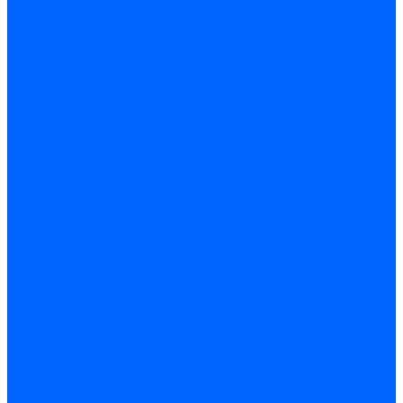
Блоки контроля герметичности Baltur
Блоки контроля герметичности Honeywell
Блоки контроля герметичности Kromschroder
Блоки контроля герметичности Siemens
Жидкотопливные шланги
Жидкотопливные шланги Ecoflam
Жидкотопливные шланги FBR
Жидкотопливные шланги Lamborghini
Жидкотопливные шланги CibUnigas
Шланги жидкотопливные Weishaupt
Газовые подводки
Форсуночные шланги
Жидкотопливные трубки для горелок
Жидкотопливные трубки Weishaupt
Фитинги
Фитинги Ecoflam
Фитинги жидкотопливные Baltur
Манометры
Вакуометры
Термометры
Комплект перехода на сжиженный газ
Датчики температуры и влажности
Датчики влажности и температуры Siemens
Регуляторы давления газа
Регуляторы давления газа Dungs