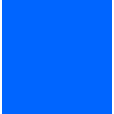
Доставка и оплата
Гарантия и условия возврата
Контакты
...
Каталог товаров
Запчасти для горелок
Блоки управления
Топочные автоматы Siemens
Менеджеры горения Weishaupt
Блоки управления Elco
Блоки управления Ecoflam
Блоки управления Riello
Блоки управления FBR
Топочные автоматы Honeywell
Блоки управления Lamborghini
Блоки управления Baltur
Блоки управления CibUnigas