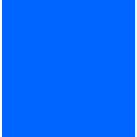
Керамическая изоляция
Удлинители электродов
Штекеры электродов
Запчасти электродов Brahma
Запчасти электродов Kromschroder
Запчасти электродов розжига и ионизации Baltur
Комплектующие электродов Weishaupt
Трансформаторы розжига
Трансформаторы розжига FIDA
Трансформаторы розжига Danfoss
Трансформаторы розжига Weishaupt
Трансформаторы розжига Elco
Трансформаторы розжига Ecoflam
Трансформаторы розжига Riello
Трансформаторы розжига FBR
Трансформаторы розжига Lamborghini
Трансформаторы розжига Baltur
Трансформаторы розжига CibUnigas
Трансформаторы розжига Giersch
Трансформаторы розжига Dreizler
Трансформаторы поджига Dungs
Трансформаторы розжига Brahma
Трансформаторы розжига Cofi
Трансформаторы розжига Honeywell
Трансформаторы розжига Kromschroder