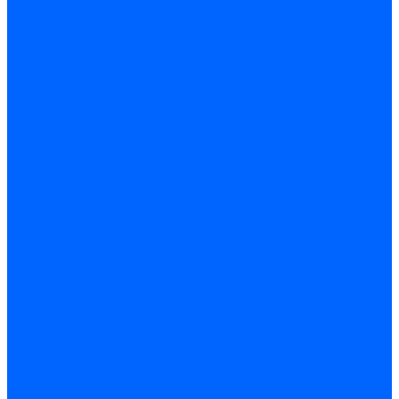
Комплектующие для реле давления
Ниппели
Кабели для реле давления
Фитинги соединительные
Держатели реле давления
Запчасти реле давления Dungs для горелок
Импульсные трубки
Запчасти реле давления Kromschroder
Запчасти реле давления Siemens для горелок
Запчасти реле давления для горелок Baltur
Форсунки
Форсунки Danfoss
Форсунки Fluidics
Форсунки для горелок Weishaupt
Форсунки для горелок Elco
Форсунки для горелок Ecoflam
Форсунки для горелок Riello
Форсунки для горелок F.B.R.
Форсунки CibUnigas
Форсунки Lamborghini
Форсунки Delavan
Форсунки Monarch
Форсунки Steinen
Форсунки для горелок Baltur
Датчики пламени