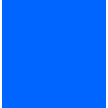
Кабели поджига и ионизации
Кабели поджига и ионизации Weishaupt
Кабели ионизации Weishaupt
Кабели поджига Weishaupt
Комплекты кабелей Weishaupt
Кабели поджига и ионизации Ecoflam
Кабели поджига Ecoflam
Кабели ионизации Ecoflam
Кабели поджига и ионазации FBR
Кабели ионизации FBR
Кабели поджига FBR
Кабели поджига и ионазации Lamborhini
Кабели ионизации Lamborghini
Кабели поджига Lamborghini
Кабели поджига и ионазации Baltur
Кабели ионизации Baltur
Кабели поджига Baltur
Кабели поджига и ионазации CibUnigas
Кабели ионизации CibUnigas
Кабели поджига CibUnigas
Кабели ионизации
Кабели поджига
Кабели в комплекте
Кабели электродов Cofi
Кабели электродов Dungs