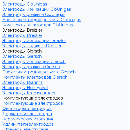
Электроды CibUnigas
Электроды ионизации CibUnigas
Электроды розжига CibUnigas
Блоки электродов розжига CibUnigas
Комплекты электродов CibUnigas
Электроды Dreizler
Электроды Dreizler
Электроды ионизации Dreizler
Электроды поджига Dreizler
Электроды Giersch
Электроды Giersch
Электроды ионизации Giersch
Электроды розжига Giersch
Блоки электродов розжига Giersch
Комплекты электродов Giersch
Электроды Brahma
Электроды Honeywell
Электроды Kromschroder
Комплектующие электродов
Комплектующие электродов
Фиксаторы электродов
Держатели электродов
Керамическая изоляция
Удлинители электродов
Штекеры электродов