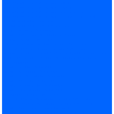
Принадлежности для горелок Baltur
Принадлежности для горелок Delavan
Принадлежности для горелок Kromschroder
Принадлежности для горелок Satronic / Honeywell
Промышленная автоматика
Промышленная автоматика Siemens
Прочие запчасти Weishaupt
Горелки для котлов дизельные и газовые
Газовые горелки для котлов
Одноступенчатые газовые горелки для котлов
Двухступенчатые газовые горелки для котлов
Газовые горелки с механической модуляцией для котлов
Weishaupt горелки: газовые, дизельные, мазутные и
двухтопливные
Горелки газовые Weishaupt
Горелки дизельные Weishaupt
Горелки газодизельные Weishaupt
Горелки мазутные Weishaupt
Горелки газомазутные Weishaupt
Горелки керосиновые Weishaupt
Дизельные горелки для котлов
Двухступенчатые дизельные горелки для котлов
Одноступенчатые дизельные горелки для котлов
Горелки для котлов отопления Baltur
Горелки для котлов отопления Kromschroder