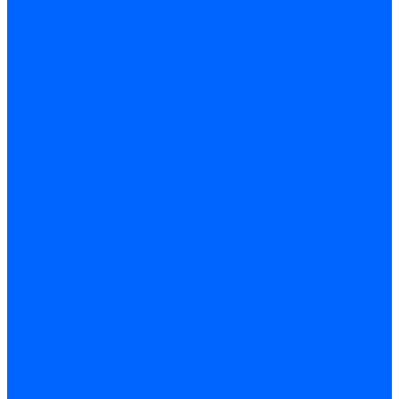
Фильтры для горелок Baltur
Запчасти фильтров Baltur
Комплектующие для фильров
Фильтрующие элементы
Запчасти фильтров Kromschroder
Запчасти фильтров для горелок Baltur
Принадлежности Dungs для горелок
Фильтры Honeywell для горелок
Фильтры Kromschroder для горелок
Вентиляторы
Вентиляторы для горелок Ecoflam
Вентиляторы для горелок FBR
Вентиляторы для горелок Lamborghini
Вентиляторы для горелок Baltur
Вентиляторы для горелок CibUnigas
Вентиляторы для горелок Giersch
Крыльчатки вентиляторов Weishaupt
Корпус вентилятора и воздухозаборный короб
Направляющие всасываемого воздуха
Звукоизоляции
Газовые клапаны, мультиблоки и рампы
Газовые мультиблоки Dungs
Газовые рампы Dungs
Газовые клапаны для Weishaupt
Рампы газовые Weishaupt