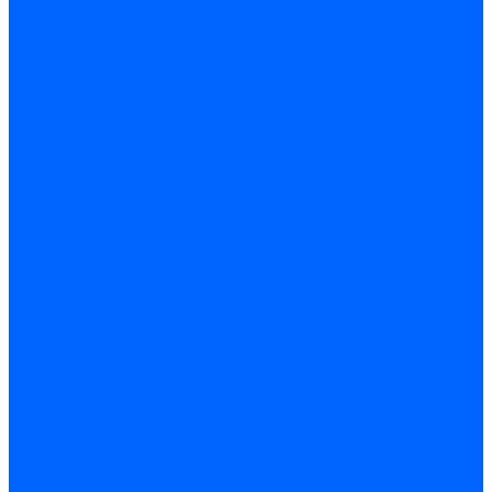
Жидкотопливные электромагнитные клапаны Baltur
Клапаны топливные электромагнитные Weishaupt
Запчасти для топливных клапанов
Запчасти жидкотопливных клапанов Brahma
Запчасти жидкотопливных клапанов Honeywell
Запчасти жидкотопливных клапанов Satronic / Honeywell
Запчасти жидкотопливных клапанов Siemens для горелок
Запчасти жидкотопливных клапанов для горелок Baltur
Комплектующие жидкотопливных клапанов Weishaupt
Электромагнитные Газовые клапаны
Газовые электромагнитные клапаны Dungs
Газовые э/м клапаны Honeywell
Газовые э/м клапаны Brahma
Газовые э/м клапаны Kromschroder
Газовые э/м клапаны Resideo
Газовые э/м клапаны Satronic / Honeywell
Газовые электромагнитные клапаны Baltur
Газовые электромагнитные клапаны Siemens
Клапаны газовые электромагнитные Weishaupt
Запасные части газовых клапанов
Запасные части газовых клапанов Siemens
Запасные части газовых клапанов для горелок Baltur
Запасные части газовых клапанов для горелок Dungs
Блоки контроля герметичности
Блоки контроля герметичности Dungs