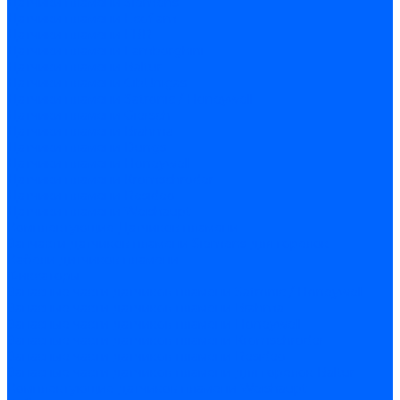
Датчики пламени Siemens
Датчики пламени Ecoflam
Датчики пламени FBR
Датчики пламени Lamborghini
Датчики пламени Baltur
Датчики пламени CibUnigas
Датчики пламени Satronic / Honeywell
Датчики пламени Giersch
Датчики пламени Brahma
Датчики пламени Dungs
Датчики пламени Honeywell
Датчики пламени Kromschroder
Датчики пламени Resideo
Датчики пламени Weishaupt
Комплектующие Датчиков пламени
Запчасти датчиков пламени Siemens для горелок
Кабели дитчиков пламени
Фиксаторы
Запасные части датчиков пламени Satronic / Honeywell
Запасные части датчиков пламени Brahma
Запасные части датчиков пламени Honeywell
Запасные части датчиков пламени Kromschroder
Запасные части датчиков пламени Resideo
Запасные части датчиков пламени для горелок Baltur
Комплектующие датчиков пламени Weishaupt