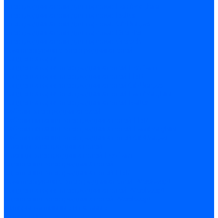
Электродвигатели для горелок Lamborghini
Электродвигатели для горелок Baltur
Электродвигатели для горелок CibUnigas
Электродвигатели для горелок Dreizler
Электродвигатели для горелок Giersch
Комплектующие электродвигателей
Конденсаторы
Конденсаторы электродвигателей Ecoflam
Конденсаторы электродвигателей FBR
Конденсаторы электродвигателей CibUnigas
Конденсаторы электродвигателей Lamborghini
Конденсаторы электродвигателей Baltur
Кабели электродвигателей
Кабели питания электродвигателей FBR
Кабели питания электродвигателей Lamborghini
Кабели питания электродвигателей CibUnigas
Фланцы электродвигателей
Фланцы электродвигателей Ecoflam
Сцепления электродвигателей
Сцепления электродвигателей FBR
Комплектующие электродвигателей Weishaupt
Конденсаторы электродвигателей Weishaupt
Сцепления электродвигателей Weishaupt
Фильры топливные и газовые
Фильтры Dungs для горелок