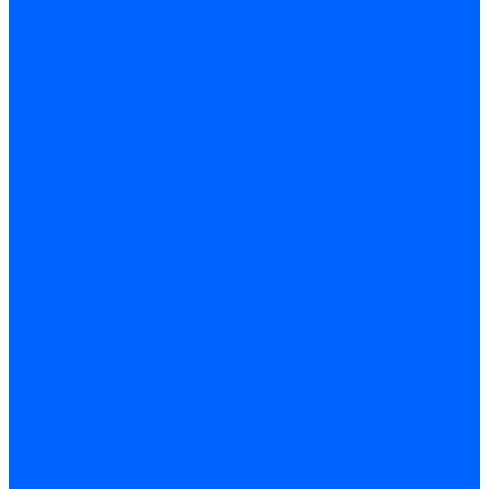
Регуляторы давления газа Baltur
Регуляторы давления газа Honeywell
Регуляторы давления газа Kromschroder
Регуляторы давления газа Siemens
Регуляторы давления газа Weishaupt
Комплектующие регуляторов давления
Запчасти регуляторов давления Dungs
Запасные части регуляторов давления Honeywell
Запчасти регуляторов давления Kromschroder
Компенсатор газовый
Пружины
Ёршики
Корпусные части, прокладки, винты и прочее
Кожухи
Кожухи Ecoflam
Кожухи FBR
Кожухи Lamborghini
Смотровые стекла
Заглушки, Винты
Заглушки, винты Weishaupt
Пластины панелей управления
Прокладки, стопортные кольца, уплотнения
Weishaupt прокладки, стопортные кольца, уплотнения
Панели управления
Трубы жаровые