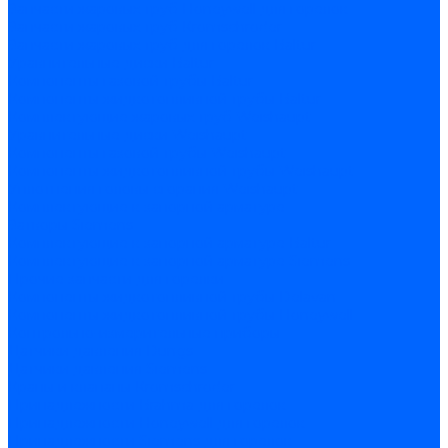
Запчасти жаровых труб Honeywell для горелок
Запчасти жаровых труб Kromschroder
Запчасти жаровых труб для горелок Baltur
Уравнительные диски Baltur
Компоненты газовой трубы Baltur
Компоненты жидкотопливной трубы Baltur
Комплектующие жаровых труб Weishaupt
Уравнительные диски Weishaupt
Компоненты газовой трубы Weishaupt
Компоненты жидкотопливной трубы Weishaupt
Уплотнения головы сгорания Weishaupt
Комплектующие к запорной арматуре
Затворы Siemens
Комплектующие к запорной арматуре Baltur
Комплектующие к запорной арматуре Siemens
Прочие запчасти для горелки
Компоненты жидкотопливной трубы Delavan
Компоненты жидкотопливной трубы Honeywell
Контрольно-измерительные приборы
Датчики давления Dungs
Датчики давления Siemens
Краны и клапаны Kromschroder
Принадлежности Brahma для горелок
Принадлежности Honeywell для горелок
Принадлежности Siemens для горелок