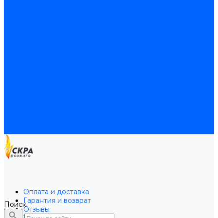
Байпасы BAXI
Кабели для котлов
Трубки соединительные для котлов
Платы электронные для котлов
Прокладки для котлов
Расширительные баки
Расширительные баки BAXI
Расширительные баки Buderus
Прочие запчасти для котлов
Запчасти Honeywell для котлов
Запчасти Resideo для котлов
Запчасти для котлов Brahma
Доставка и оплата
Гарантия и условия возврата
Контакты
Оплата и доставка
Гарантия и возврат
Поиск
Отзывы