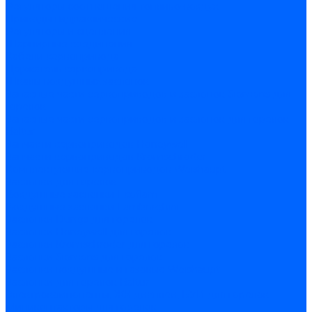
Регуляторы соотношения топливо-воздух
Приводы гидравлические
Регуляторы и сцепления
Шарнирные соединения
Кабели сервопривода
Держатель сервопривода
Шкалы воздушных заслонок
Запасные части сервоприводов и заслонок Siemens для
горелок
Запасные части сервоприводов и заслонок для горелок
Baltur
Запчасти сервоприводов Honeywell
Запчасти сервоприводов Kromschroder
Комплектующие сервоприводов Weishaupt
Заслонки для горелок
Воздушные заслонки Ecoflam
Воздушные заслонки Lamborghini
Заслонки Dungs для горелок
Заслонки Honeywell для горелок
Заслонки Kromschroder для горелок
Заслонки Siemens для горелок
Заслонки воздушные и газовые Weishaupt
Заслонки для горелок Baltur
Электрокомпоненты, ЖК дисплеи, БУИ для горелок
Миниконтакторы для горелок