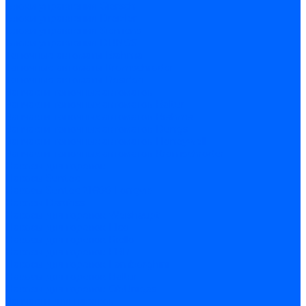
Блоки управления Giersch
Блоки управления Dreizler
Блоки управления Siemens
Блоки управления DUNGS
Топочные автоматы Brahma
Топочные автоматы Kromschroder
Топочные автоматы Resideo
Запчасти топочных автоматов
Запчасти топочных автоматов Baltur
Запчасти топочных автоматов Brahma
Запчасти топочных автоматов Dungs
Запчасти топочных автоматов Honeywell
Запчасти топочных автоматов Kromschroder
Насосы для горелок
Насосы Suntec
Насосы Suntec 21600 Longvic
Насосы Danfoss
Насосы для горелок Weishaupt
Насосы для горелок Elco
Насосы для горелок Riello
Насосы для горелок FBR
Насосы для горелок Lamborghini
Насосы для горелок Baltur
Насосы для горелок CibUnigas
Запчасти для насосов