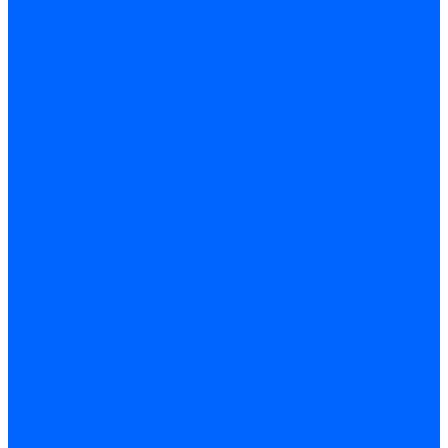
Газовые клапаны Elco
Газовые клапаны для Ecoflam
Газовые клапаны Riello
Газовые клапаны для FBR
Газовые клапаны для Lamborghini
Газовые мультиблоки Baltur
Газовые рампы Baltur
Газовые клапаны для CibUnigas
Газовые клапаны Dreizler
Газовые клапаны для Giersch
Комплектующие газовых клапанов
Фланцы для газовых клапанов
Фланцы газовых клапанов Ecoflam
Фланцы газовых клапанов FBR
Колено газовое для горелки
Запчасти газовых клапанов Dungs для горелок
Запасные части газовых клапанов Brahma
Запасные части газовых клапанов Honeywell
Запасные части газовых клапанов Kromschroder
Запчасти газовых клапанов Siemens для горелок
Запчасти газовых клапанов для горелок Baltur
Комплектующие газовых клапанов Weishaupt
Электромагнитные Топливные клапаны
Жидкотопливные э/м клапаны Brahma