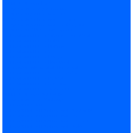
Миниконтакторы FBR
ЖК дисплеи, БУИ для горелок
ЖК дисплеи для горелок Elco
ЖК дисплеи для горелок Ecoflam
ЖК дисплеи для горелок Lamborghini
ЖК дисплеи DUNGS для горелок
Электрокомпоненты Satronic / Honeywell
Электрокомпоненты Baltur
Электрокомпоненты Brahma
Электрокомпоненты Cofi
Электрокомпоненты Dungs
Электрокомпоненты Honeywell
Переключатели потоков Honeywell
Электрокомпоненты Kromschroder
Электрокомпоненты Resideo
Электрокомпоненты Siemens
Электрокомпоненты Weishaupt
Миниконтакторы Weishaupt
ЖК дисплеи, БУИ Weishaupt
Электродвигатели
Электродвигатели для горелок Weishaupt
Электродвигатели для горелок Elco
Электродвигатели для горелок Ecoflam
Электродвигатели для горелок Riello
Электродвигатели для горелок FBR