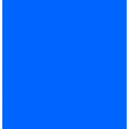
Запчасти для котлов
Автоматы горения для котлов
Горелки для котлов
Горелки для котлов Buderus
Газовые клапаны для котлов
Датчики температуры котла
Датчики температуры BAXI
Датчики температуры Buderus
Электроды для котлов
Электроды для котлов Buderus
Циркуляционные насосы
Вентиляторы для котлов
Вентиляторы для котлов BAXI
Вентиляторы для котлов Buderus
Термостаты
Термостаты комнатные Siemens
Инжекторы для котлов
Панели управления котла
Аноды магниевые
Аноды магниевые BAXI
Аноды магниевые Buderus
Комплекты перехода котла на сжиженный газ
Электромоторы для котла
Теплообменники для котлов
Байпас