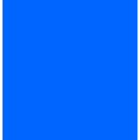
Трубы жаровые Weishaupt
Трубы жаровые Ecoflam
Трубы жаровые FBR
Трубы жаровые Lamborghini
Трубы жаровые Baltur
Жаровые трубы для газовых горелок Baltur
Трубы жаровые CibUnigas
Жаровые трубы Honeywell
Жаровые трубы Kromschroder
Комплектующие жаровых труб
Уравнительные диски
Уравнительные диски Elco
Уравнительные диски Ecoflam
Уравнительные диски Riello
Уравнительные диски FBR
Уравнительные диски Lamborhgini
Завихрители Dreizler
Уравнительные диски Giersch
Диффузоры
Диффузоры Ecoflam
Фланцы
Прокладки фланца
Прокладки фланца Ecoflam
Прокладки фланца FBR
Комплекты удлинения головы сгорания