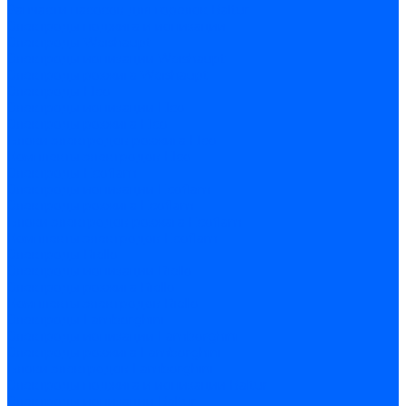
Запчасти насосов для горелок Baltur
Электроды поджига и ионизации
Электроды Weishaupt
Электроды ионизации Weishaupt
Электроды розжига Weishaupt
Электроды Elco
Электроды ионизации Elco
Электроды розжига Elco
Блоки электродов розжига Elco
Комплекты электродов Elco
Электроды Ecoflam
Электроды ионизации Ecoflam
Электроды розжига Ecoflam
Блоки электродов розжага Ecoflam
Комплекты электродов Ecoflam
Электроды Riello
Электроды ионизации Riello
Электроды розжига Riello
Комплекты электродов Riello
Электроды Lamborghini
Электроды ионизации Lamborghini
Электроды розжига Lamborghini
Блоки электродов Lamborghini
Электроды поджига и ионизации Baltur
Электроды ионизации Baltur