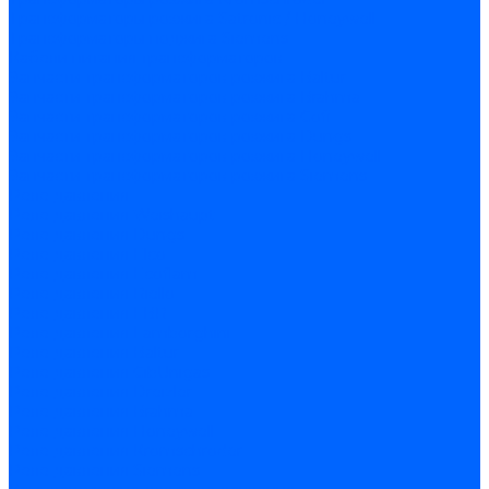
Трансформаторы розжига Satronic / Honeywell
Трансформаторы поджига Siemens
Кабели питания трансформаторов
Запчасти трансформаторов розжига Baltur
Запчасти трансформаторов розжига Brahma
Запчасти трансформаторов розжига Cofi
Запчасти трансформаторов розжига Dungs
Запчасти трансформаторов розжига Honeywell
Запчасти трансформаторов розжига Siemens
Реле давления
Реле давления Weishaupt
Реле давления Dungs
Реле давления Elco
Реле давления Ecoflam
Реле давления Riello
Реле давления FBR
Реле давления Lamborghini
Реле давления Baltur
Реле давления CibUnigas
Реле давления Dreizler
Реле давления Brahma
Реле давления Honeywell
Реле давления Kromschroder
Реле давления Siemens