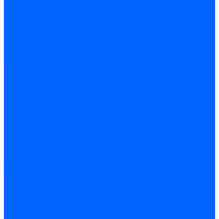
Трубы жаровые Weishaupt
Трубы жаровые Ecoflam
Трубы жаровые FBR
Трубы жаровые Lamborghini
Трубы жаровые Baltur
Жаровые трубы для газовых горелок Baltur
Трубы жаровые CibUnigas
Жаровые трубы Honeywell
Жаровые трубы Kromschroder
Комплектующие жаровых труб
Уравнительные диски
Уравнительные диски Elco
Уравнительные диски Ecoflam
Уравнительные диски Riello
Уравнительные диски FBR
Уравнительные диски Lamborhgini
Завихрители Dreizler
Уравнительные диски Giersch
Диффузоры
Диффузоры Ecoflam
Фланцы
Прокладки фланца
Прокладки фланца Ecoflam
Прокладки фланца FBR
Комплекты удлинения головы сгорания