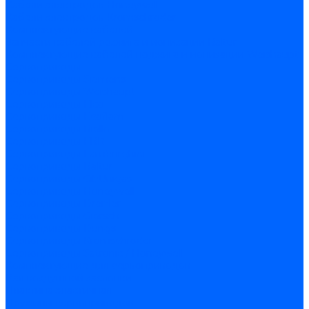
Кабели электродов Honeywell
Кабели электродов Kromschroder
Комплектующие кабелей
Запчасти кабелей розжига и ионизации Baltur
Комплектующие кабелей поджига и ионизации Weishaupt
Сервоприводы
Сервоприводы Siemens
Сервоприводы Weishaupt
Сервоприводы Elco
Сервоприводы Ecoflam
Сервоприводы Riello
Сервоприводы FBR
Сервоприводы Lamborghini
Сервоприводы Baltur
Сервоприводы CibUnigas
Сервоприводы Honeywell
Сервоприводы Dreizler
Сервоприводы Giersch
Сервоприводы Dungs
Сервоприводы Kromschroder
Сервоприводы Satronic / Honeywell
Комплектующие для сервоприводов
Вал воздушной заслонки
Пластина эластичная
Пружины сервоприводов