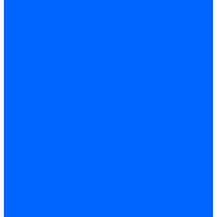
Комплектующие для реле давления
Ниппели
Кабели для реле давления
Фитинги соединительные
Держатели реле давления
Запчасти реле давления Dungs для горелок
Импульсные трубки
Запчасти реле давления Kromschroder
Запчасти реле давления Siemens для горелок
Запчасти реле давления для горелок Baltur
Форсунки
Форсунки Danfoss
Форсунки Fluidics
Форсунки для горелок Weishaupt
Форсунки для горелок Elco
Форсунки для горелок Ecoflam
Форсунки для горелок Riello
Форсунки для горелок F.B.R.
Форсунки CibUnigas
Форсунки Lamborghini
Форсунки Delavan
Форсунки Monarch
Форсунки Steinen
Форсунки для горелок Baltur
Датчики пламени