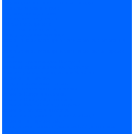
Регуляторы соотношения топливо-воздух
Приводы гидравлические
Регуляторы и сцепления
Шарнирные соединения
Кабели сервопривода
Держатель сервопривода
Шкалы воздушных заслонок
Запасные части сервоприводов и заслонок Siemens для
горелок
Запасные части сервоприводов и заслонок для горелок
Baltur
Запчасти сервоприводов Honeywell
Запчасти сервоприводов Kromschroder
Комплектующие сервоприводов Weishaupt
Заслонки для горелок
Воздушные заслонки Ecoflam
Воздушные заслонки Lamborghini
Заслонки Dungs для горелок
Заслонки Honeywell для горелок
Заслонки Kromschroder для горелок
Заслонки Siemens для горелок
Заслонки воздушные и газовые Weishaupt
Заслонки для горелок Baltur
Электрокомпоненты, ЖК дисплеи, БУИ для горелок
Миниконтакторы для горелок