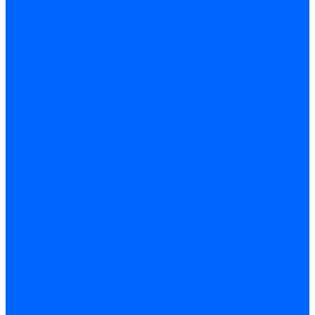
Фильтры для горелок Baltur
Запчасти фильтров Baltur
Комплектующие для фильров
Фильтрующие элементы
Запчасти фильтров Kromschroder
Запчасти фильтров для горелок Baltur
Принадлежности Dungs для горелок
Фильтры Honeywell для горелок
Фильтры Kromschroder для горелок
Вентиляторы
Вентиляторы для горелок Ecoflam
Вентиляторы для горелок FBR
Вентиляторы для горелок Lamborghini
Вентиляторы для горелок Baltur
Вентиляторы для горелок CibUnigas
Вентиляторы для горелок Giersch
Крыльчатки вентиляторов Weishaupt
Корпус вентилятора и воздухозаборный короб
Направляющие всасываемого воздуха
Звукоизоляции
Газовые клапаны, мультиблоки и рампы
Газовые мультиблоки Dungs
Газовые рампы Dungs
Газовые клапаны для Weishaupt
Рампы газовые Weishaupt