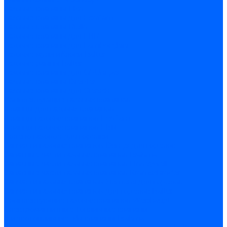
Газовые клапаны Elco
Газовые клапаны для Ecoflam
Газовые клапаны Riello
Газовые клапаны для FBR
Газовые клапаны для Lamborghini
Газовые мультиблоки Baltur
Газовые рампы Baltur
Газовые клапаны для CibUnigas
Газовые клапаны Dreizler
Газовые клапаны для Giersch
Комплектующие газовых клапанов
Фланцы для газовых клапанов
Фланцы газовых клапанов Ecoflam
Фланцы газовых клапанов FBR
Колено газовое для горелки
Запчасти газовых клапанов Dungs для горелок
Запасные части газовых клапанов Brahma
Запасные части газовых клапанов Honeywell
Запасные части газовых клапанов Kromschroder
Запчасти газовых клапанов Siemens для горелок
Запчасти газовых клапанов для горелок Baltur
Комплектующие газовых клапанов Weishaupt
Электромагнитные Топливные клапаны
Жидкотопливные э/м клапаны Brahma