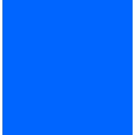
Трансформаторы розжига Satronic / Honeywell
Трансформаторы поджига Siemens
Кабели питания трансформаторов
Запчасти трансформаторов розжига Baltur
Запчасти трансформаторов розжига Brahma
Запчасти трансформаторов розжига Cofi
Запчасти трансформаторов розжига Dungs
Запчасти трансформаторов розжига Honeywell
Запчасти трансформаторов розжига Siemens
Реле давления
Реле давления Weishaupt
Реле давления Dungs
Реле давления Elco
Реле давления Ecoflam
Реле давления Riello
Реле давления FBR
Реле давления Lamborghini
Реле давления Baltur
Реле давления CibUnigas
Реле давления Dreizler
Реле давления Brahma
Реле давления Honeywell
Реле давления Kromschroder
Реле давления Siemens