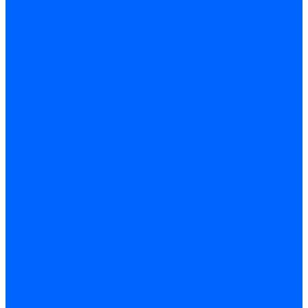
Регуляторы давления газа Baltur
Регуляторы давления газа Honeywell
Регуляторы давления газа Kromschroder
Регуляторы давления газа Siemens
Регуляторы давления газа Weishaupt
Комплектующие регуляторов давления
Запчасти регуляторов давления Dungs
Запасные части регуляторов давления Honeywell
Запчасти регуляторов давления Kromschroder
Компенсатор газовый
Пружины
Ёршики
Корпусные части, прокладки, винты и прочее
Кожухи
Кожухи Ecoflam
Кожухи FBR
Кожухи Lamborghini
Смотровые стекла
Заглушки, Винты
Заглушки, винты Weishaupt
Пластины панелей управления
Прокладки, стопортные кольца, уплотнения
Weishaupt прокладки, стопортные кольца, уплотнения
Панели управления
Трубы жаровые