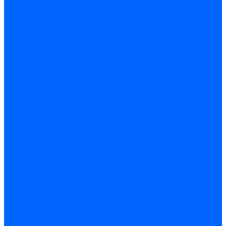
Запчасти жаровых труб Honeywell для горелок
Запчасти жаровых труб Kromschroder
Запчасти жаровых труб для горелок Baltur
Уравнительные диски Baltur
Компоненты газовой трубы Baltur
Компоненты жидкотопливной трубы Baltur
Комплектующие жаровых труб Weishaupt
Уравнительные диски Weishaupt
Компоненты газовой трубы Weishaupt
Компоненты жидкотопливной трубы Weishaupt
Уплотнения головы сгорания Weishaupt
Комплектующие к запорной арматуре
Затворы Siemens
Комплектующие к запорной арматуре Baltur
Комплектующие к запорной арматуре Siemens
Прочие запчасти для горелки
Компоненты жидкотопливной трубы Delavan
Компоненты жидкотопливной трубы Honeywell
Контрольно-измерительные приборы
Датчики давления Dungs
Датчики давления Siemens
Краны и клапаны Kromschroder
Принадлежности Brahma для горелок
Принадлежности Honeywell для горелок
Принадлежности Siemens для горелок