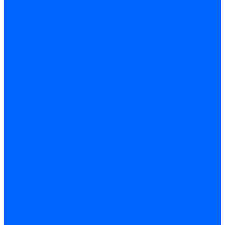
Блоки управления Giersch
Блоки управления Dreizler
Блоки управления Siemens
Блоки управления DUNGS
Топочные автоматы Brahma
Топочные автоматы Kromschroder
Топочные автоматы Resideo
Запчасти топочных автоматов
Запчасти топочных автоматов Baltur
Запчасти топочных автоматов Brahma
Запчасти топочных автоматов Dungs
Запчасти топочных автоматов Honeywell
Запчасти топочных автоматов Kromschroder
Насосы для горелок
Насосы Suntec
Насосы Suntec 21600 Longvic
Насосы Danfoss
Насосы для горелок Weishaupt
Насосы для горелок Elco
Насосы для горелок Riello
Насосы для горелок FBR
Насосы для горелок Lamborghini
Насосы для горелок Baltur
Насосы для горелок CibUnigas
Запчасти для насосов