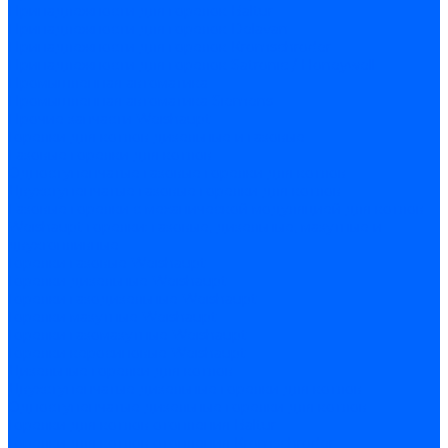
Принадлежности для горелок Baltur
Принадлежности для горелок Delavan
Принадлежности для горелок Kromschroder
Принадлежности для горелок Satronic / Honeywell
Промышленная автоматика
Промышленная автоматика Siemens
Прочие запчасти Weishaupt
Горелки для котлов дизельные и газовые
Газовые горелки для котлов
Одноступенчатые газовые горелки для котлов
Двухступенчатые газовые горелки для котлов
Газовые горелки с механической модуляцией для котлов
Weishaupt горелки: газовые, дизельные, мазутные и
двухтопливные
Горелки газовые Weishaupt
Горелки дизельные Weishaupt
Горелки газодизельные Weishaupt
Горелки мазутные Weishaupt
Горелки газомазутные Weishaupt
Горелки керосиновые Weishaupt
Дизельные горелки для котлов
Двухступенчатые дизельные горелки для котлов
Одноступенчатые дизельные горелки для котлов
Горелки для котлов отопления Baltur
Горелки для котлов отопления Kromschroder