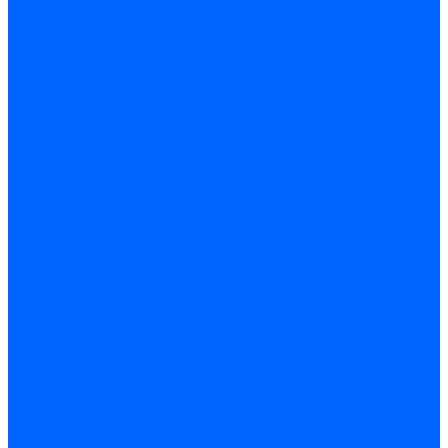
Жидкотопливные электромагнитные клапаны Baltur
Клапаны топливные электромагнитные Weishaupt
Запчасти для топливных клапанов
Запчасти жидкотопливных клапанов Brahma
Запчасти жидкотопливных клапанов Honeywell
Запчасти жидкотопливных клапанов Satronic / Honeywell
Запчасти жидкотопливных клапанов Siemens для горелок
Запчасти жидкотопливных клапанов для горелок Baltur
Комплектующие жидкотопливных клапанов Weishaupt
Электромагнитные Газовые клапаны
Газовые электромагнитные клапаны Dungs
Газовые э/м клапаны Honeywell
Газовые э/м клапаны Brahma
Газовые э/м клапаны Kromschroder
Газовые э/м клапаны Resideo
Газовые э/м клапаны Satronic / Honeywell
Газовые электромагнитные клапаны Baltur
Газовые электромагнитные клапаны Siemens
Клапаны газовые электромагнитные Weishaupt
Запасные части газовых клапанов
Запасные части газовых клапанов Siemens
Запасные части газовых клапанов для горелок Baltur
Запасные части газовых клапанов для горелок Dungs
Блоки контроля герметичности
Блоки контроля герметичности Dungs