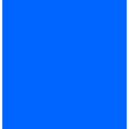
Миниконтакторы FBR
ЖК дисплеи, БУИ для горелок
ЖК дисплеи для горелок Elco
ЖК дисплеи для горелок Ecoflam
ЖК дисплеи для горелок Lamborghini
ЖК дисплеи DUNGS для горелок
Электрокомпоненты Satronic / Honeywell
Электрокомпоненты Baltur
Электрокомпоненты Brahma
Электрокомпоненты Cofi
Электрокомпоненты Dungs
Электрокомпоненты Honeywell
Переключатели потоков Honeywell
Электрокомпоненты Kromschroder
Электрокомпоненты Resideo
Электрокомпоненты Siemens
Электрокомпоненты Weishaupt
Миниконтакторы Weishaupt
ЖК дисплеи, БУИ Weishaupt
Электродвигатели
Электродвигатели для горелок Weishaupt
Электродвигатели для горелок Elco
Электродвигатели для горелок Ecoflam
Электродвигатели для горелок Riello
Электродвигатели для горелок FBR