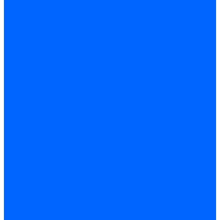
Блоки контроля герметичности Baltur
Блоки контроля герметичности Honeywell
Блоки контроля герметичности Kromschroder
Блоки контроля герметичности Siemens
Жидкотопливные шланги
Жидкотопливные шланги Ecoflam
Жидкотопливные шланги FBR
Жидкотопливные шланги Lamborghini
Жидкотопливные шланги CibUnigas
Шланги жидкотопливные Weishaupt
Газовые подводки
Форсуночные шланги
Жидкотопливные трубки для горелок
Жидкотопливные трубки Weishaupt
Фитинги
Фитинги Ecoflam
Фитинги жидкотопливные Baltur
Манометры
Вакуометры
Термометры
Комплект перехода на сжиженный газ
Датчики температуры и влажности
Датчики влажности и температуры Siemens
Регуляторы давления газа
Регуляторы давления газа Dungs