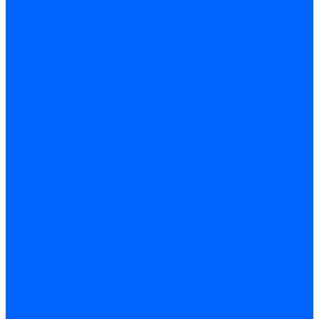
Керамическая изоляция
Удлинители электродов
Штекеры электродов
Запчасти электродов Brahma
Запчасти электродов Kromschroder
Запчасти электродов розжига и ионизации Baltur
Комплектующие электродов Weishaupt
Трансформаторы розжига
Трансформаторы розжига FIDA
Трансформаторы розжига Danfoss
Трансформаторы розжига Weishaupt
Трансформаторы розжига Elco
Трансформаторы розжига Ecoflam
Трансформаторы розжига Riello
Трансформаторы розжига FBR
Трансформаторы розжига Lamborghini
Трансформаторы розжига Baltur
Трансформаторы розжига CibUnigas
Трансформаторы розжига Giersch
Трансформаторы розжига Dreizler
Трансформаторы поджига Dungs
Трансформаторы розжига Brahma
Трансформаторы розжига Cofi
Трансформаторы розжига Honeywell
Трансформаторы розжига Kromschroder