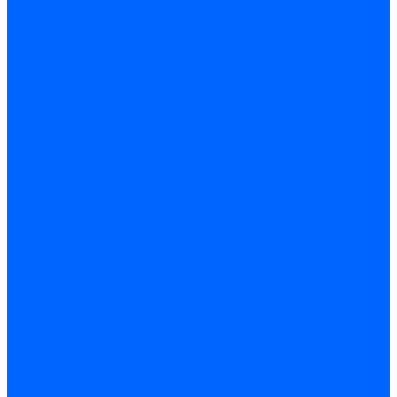
Запчасти насосов для горелок Baltur
Электроды поджига и ионизации
Электроды Weishaupt
Электроды ионизации Weishaupt
Электроды розжига Weishaupt
Электроды Elco
Электроды ионизации Elco
Электроды розжига Elco
Блоки электродов розжига Elco
Комплекты электродов Elco
Электроды Ecoflam
Электроды ионизации Ecoflam
Электроды розжига Ecoflam
Блоки электродов розжага Ecoflam
Комплекты электродов Ecoflam
Электроды Riello
Электроды ионизации Riello
Электроды розжига Riello
Комплекты электродов Riello
Электроды Lamborghini
Электроды ионизации Lamborghini
Электроды розжига Lamborghini
Блоки электродов Lamborghini
Электроды поджига и ионизации Baltur
Электроды ионизации Baltur