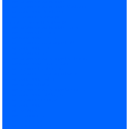
Кабели поджига и ионизации
Кабели поджига и ионизации Weishaupt
Кабели ионизации Weishaupt
Кабели поджига Weishaupt
Комплекты кабелей Weishaupt
Кабели поджига и ионизации Ecoflam
Кабели поджига Ecoflam
Кабели ионизации Ecoflam
Кабели поджига и ионазации FBR
Кабели ионизации FBR
Кабели поджига FBR
Кабели поджига и ионазации Lamborhini
Кабели ионизации Lamborghini
Кабели поджига Lamborghini
Кабели поджига и ионазации Baltur
Кабели ионизации Baltur
Кабели поджига Baltur
Кабели поджига и ионазации CibUnigas
Кабели ионизации CibUnigas
Кабели поджига CibUnigas
Кабели ионизации
Кабели поджига
Кабели в комплекте
Кабели электродов Cofi
Кабели электродов Dungs