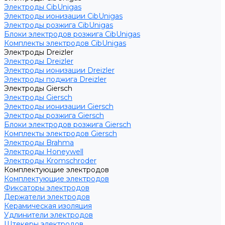
Электроды CibUnigas
Электроды ионизации CibUnigas
Электроды розжига CibUnigas
Блоки электродов розжига CibUnigas
Комплекты электродов CibUnigas
Электроды Dreizler
Электроды Dreizler
Электроды ионизации Dreizler
Электроды поджига Dreizler
Электроды Giersch
Электроды Giersch
Электроды ионизации Giersch
Электроды розжига Giersch
Блоки электродов розжига Giersch
Комплекты электродов Giersch
Электроды Brahma
Электроды Honeywell
Электроды Kromschroder
Комплектующие электродов
Комплектующие электродов
Фиксаторы электродов
Держатели электродов
Керамическая изоляция
Удлинители электродов
Штекеры электродов