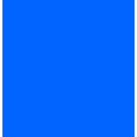
Датчики пламени Siemens
Датчики пламени Ecoflam
Датчики пламени FBR
Датчики пламени Lamborghini
Датчики пламени Baltur
Датчики пламени CibUnigas
Датчики пламени Satronic / Honeywell
Датчики пламени Giersch
Датчики пламени Brahma
Датчики пламени Dungs
Датчики пламени Honeywell
Датчики пламени Kromschroder
Датчики пламени Resideo
Датчики пламени Weishaupt
Комплектующие Датчиков пламени
Запчасти датчиков пламени Siemens для горелок
Кабели дитчиков пламени
Фиксаторы
Запасные части датчиков пламени Satronic / Honeywell
Запасные части датчиков пламени Brahma
Запасные части датчиков пламени Honeywell
Запасные части датчиков пламени Kromschroder
Запасные части датчиков пламени Resideo
Запасные части датчиков пламени для горелок Baltur
Комплектующие датчиков пламени Weishaupt