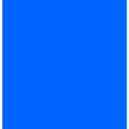
Запчасти для котлов
Автоматы горения для котлов
Горелки для котлов
Горелки для котлов Buderus
Газовые клапаны для котлов
Датчики температуры котла
Датчики температуры BAXI
Датчики температуры Buderus
Электроды для котлов
Электроды для котлов Buderus
Циркуляционные насосы
Вентиляторы для котлов
Вентиляторы для котлов BAXI
Вентиляторы для котлов Buderus
Термостаты
Термостаты комнатные Siemens
Инжекторы для котлов
Панели управления котла
Аноды магниевые
Аноды магниевые BAXI
Аноды магниевые Buderus
Комплекты перехода котла на сжиженный газ
Электромоторы для котла
Теплообменники для котлов
Байпас