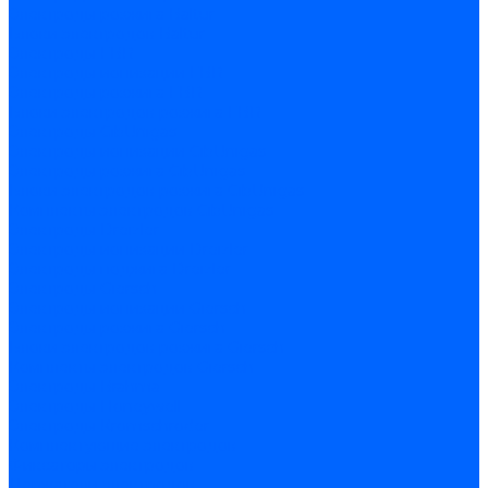
Электроды розжига Baltur
Блоки электродов Baltur
Электроды FBR
Электроды ионизации FBR
Электроды розжига FBR
Блоки электродов розжига FBR
Электроды CibUnigas
Электроды ионизации CibUnigas
Электроды розжига CibUnigas
Блоки электродов розжига CibUnigas
Комплекты электродов CibUnigas
Электроды Dreizler
Электроды ионизации Dreizler
Электроды поджига Dreizler
Электроды Giersch
Электроды ионизации Giersch
Электроды розжига Giersch
Блоки электродов розжига Giersch
Комплекты электродов Giersch
Электроды Brahma
Электроды Honeywell
Электроды Kromschroder
Комплектующие электродов
Фиксаторы электродов
Держатели электродов