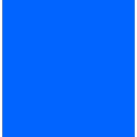
Электродвигатели для горелок Lamborghini
Электродвигатели для горелок Baltur
Электродвигатели для горелок CibUnigas
Электродвигатели для горелок Dreizler
Электродвигатели для горелок Giersch
Комплектующие электродвигателей
Конденсаторы
Конденсаторы электродвигателей Ecoflam
Конденсаторы электродвигателей FBR
Конденсаторы электродвигателей CibUnigas
Конденсаторы электродвигателей Lamborghini
Конденсаторы электродвигателей Baltur
Кабели электродвигателей
Кабели питания электродвигателей FBR
Кабели питания электродвигателей Lamborghini
Кабели питания электродвигателей CibUnigas
Фланцы электродвигателей
Фланцы электродвигателей Ecoflam
Сцепления электродвигателей
Сцепления электродвигателей FBR
Комплектующие электродвигателей Weishaupt
Конденсаторы электродвигателей Weishaupt
Сцепления электродвигателей Weishaupt
Фильры топливные и газовые
Фильтры Dungs для горелок