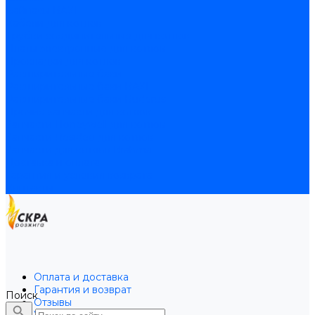
Байпасы BAXI
Кабели для котлов
Трубки соединительные для котлов
Платы электронные для котлов
Прокладки для котлов
Расширительные баки
Расширительные баки BAXI
Расширительные баки Buderus
Прочие запчасти для котлов
Запчасти Honeywell для котлов
Запчасти Resideo для котлов
Запчасти для котлов Brahma
Доставка и оплата
Гарантия и условия возврата
Контакты
Оплата и доставка
Гарантия и возврат
Поиск
Отзывы