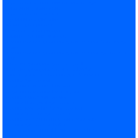
Регуляторы соотношения топливо-воздух
Приводы гидравлические
Регуляторы и сцепления
Шарнирные соединения
Кабели сервопривода
Держатель сервопривода
Шкалы воздушных заслонок
Запасные части сервоприводов и заслонок Siemens для
горелок
Запасные части сервоприводов и заслонок для горелок
Baltur
Запчасти сервоприводов Honeywell
Запчасти сервоприводов Kromschroder
Комплектующие сервоприводов Weishaupt
Заслонки для горелок
Воздушные заслонки Ecoflam
Воздушные заслонки Lamborghini
Заслонки Dungs для горелок
Заслонки Honeywell для горелок
Заслонки Kromschroder для горелок
Заслонки Siemens для горелок
Заслонки воздушные и газовые Weishaupt
Заслонки для горелок Baltur
Электрокомпоненты, ЖК дисплеи, БУИ для горелок
Миниконтакторы для горелок