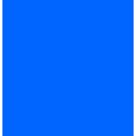
Трубы жаровые Weishaupt
Трубы жаровые Ecoflam
Трубы жаровые FBR
Трубы жаровые Lamborghini
Трубы жаровые Baltur
Жаровые трубы для газовых горелок Baltur
Трубы жаровые CibUnigas
Жаровые трубы Honeywell
Жаровые трубы Kromschroder
Комплектующие жаровых труб
Уравнительные диски
Уравнительные диски Elco
Уравнительные диски Ecoflam
Уравнительные диски Riello
Уравнительные диски FBR
Уравнительные диски Lamborhgini
Завихрители Dreizler
Уравнительные диски Giersch
Диффузоры
Диффузоры Ecoflam
Фланцы
Прокладки фланца
Прокладки фланца Ecoflam
Прокладки фланца FBR
Комплекты удлинения головы сгорания