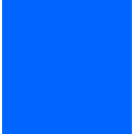
Доставка и оплата
Гарантия и условия возврата
Контакты
...
Каталог товаров
Запчасти для горелок
Блоки управления
Топочные автоматы Siemens
Менеджеры горения Weishaupt
Блоки управления Elco
Блоки управления Ecoflam
Блоки управления Riello
Блоки управления FBR
Топочные автоматы Honeywell
Блоки управления Lamborghini
Блоки управления Baltur
Блоки управления CibUnigas