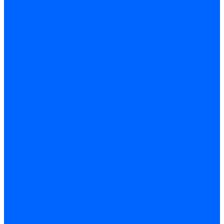
Регуляторы давления газа Baltur
Регуляторы давления газа Honeywell
Регуляторы давления газа Kromschroder
Регуляторы давления газа Siemens
Регуляторы давления газа Weishaupt
Комплектующие регуляторов давления
Запчасти регуляторов давления Dungs
Запасные части регуляторов давления Honeywell
Запчасти регуляторов давления Kromschroder
Компенсатор газовый
Пружины
Ёршики
Корпусные части, прокладки, винты и прочее
Кожухи
Кожухи Ecoflam
Кожухи FBR
Кожухи Lamborghini
Смотровые стекла
Заглушки, Винты
Заглушки, винты Weishaupt
Пластины панелей управления
Прокладки, стопортные кольца, уплотнения
Weishaupt прокладки, стопортные кольца, уплотнения
Панели управления
Трубы жаровые