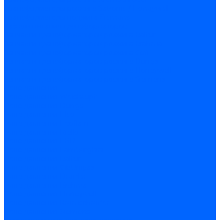
Трансформаторы розжига Satronic / Honeywell
Трансформаторы поджига Siemens
Кабели питания трансформаторов
Запчасти трансформаторов розжига Baltur
Запчасти трансформаторов розжига Brahma
Запчасти трансформаторов розжига Cofi
Запчасти трансформаторов розжига Dungs
Запчасти трансформаторов розжига Honeywell
Запчасти трансформаторов розжига Siemens
Реле давления
Реле давления Weishaupt
Реле давления Dungs
Реле давления Elco
Реле давления Ecoflam
Реле давления Riello
Реле давления FBR
Реле давления Lamborghini
Реле давления Baltur
Реле давления CibUnigas
Реле давления Dreizler
Реле давления Brahma
Реле давления Honeywell
Реле давления Kromschroder
Реле давления Siemens