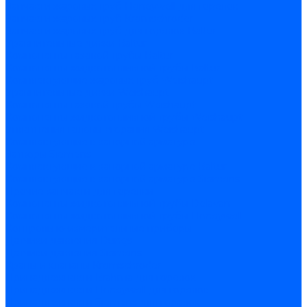
Запчасти жаровых труб Honeywell для горелок
Запчасти жаровых труб Kromschroder
Запчасти жаровых труб для горелок Baltur
Уравнительные диски Baltur
Компоненты газовой трубы Baltur
Компоненты жидкотопливной трубы Baltur
Комплектующие жаровых труб Weishaupt
Уравнительные диски Weishaupt
Компоненты газовой трубы Weishaupt
Компоненты жидкотопливной трубы Weishaupt
Уплотнения головы сгорания Weishaupt
Комплектующие к запорной арматуре
Затворы Siemens
Комплектующие к запорной арматуре Baltur
Комплектующие к запорной арматуре Siemens
Прочие запчасти для горелки
Компоненты жидкотопливной трубы Delavan
Компоненты жидкотопливной трубы Honeywell
Контрольно-измерительные приборы
Датчики давления Dungs
Датчики давления Siemens
Краны и клапаны Kromschroder
Принадлежности Brahma для горелок
Принадлежности Honeywell для горелок
Принадлежности Siemens для горелок