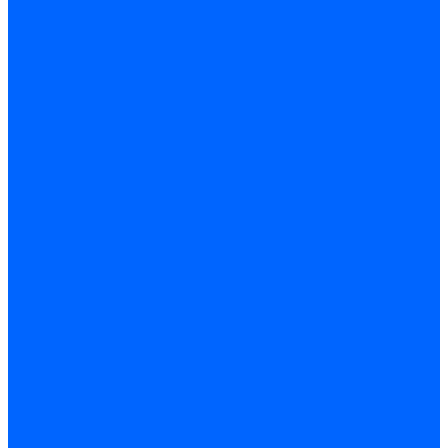
Кабели поджига и ионизации
Кабели поджига и ионизации Weishaupt
Кабели ионизации Weishaupt
Кабели поджига Weishaupt
Комплекты кабелей Weishaupt
Кабели поджига и ионизации Ecoflam
Кабели поджига Ecoflam
Кабели ионизации Ecoflam
Кабели поджига и ионазации FBR
Кабели ионизации FBR
Кабели поджига FBR
Кабели поджига и ионазации Lamborhini
Кабели ионизации Lamborghini
Кабели поджига Lamborghini
Кабели поджига и ионазации Baltur
Кабели ионизации Baltur
Кабели поджига Baltur
Кабели поджига и ионазации CibUnigas
Кабели ионизации CibUnigas
Кабели поджига CibUnigas
Кабели ионизации
Кабели поджига
Кабели в комплекте
Кабели электродов Cofi
Кабели электродов Dungs