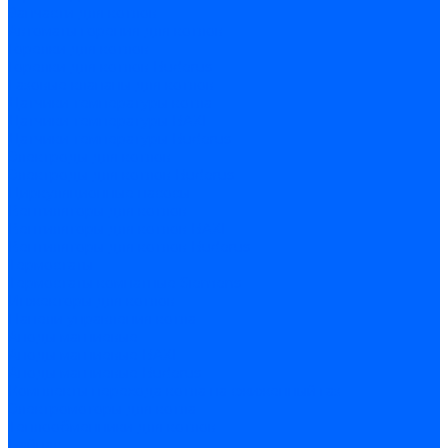
Запчасти для котлов
Автоматы горения для котлов
Горелки для котлов
Горелки для котлов Buderus
Газовые клапаны для котлов
Датчики температуры котла
Датчики температуры BAXI
Датчики температуры Buderus
Электроды для котлов
Электроды для котлов Buderus
Циркуляционные насосы
Вентиляторы для котлов
Вентиляторы для котлов BAXI
Вентиляторы для котлов Buderus
Термостаты
Термостаты комнатные Siemens
Инжекторы для котлов
Панели управления котла
Аноды магниевые
Аноды магниевые BAXI
Аноды магниевые Buderus
Комплекты перехода котла на сжиженный газ
Электромоторы для котла
Теплообменники для котлов
Байпас