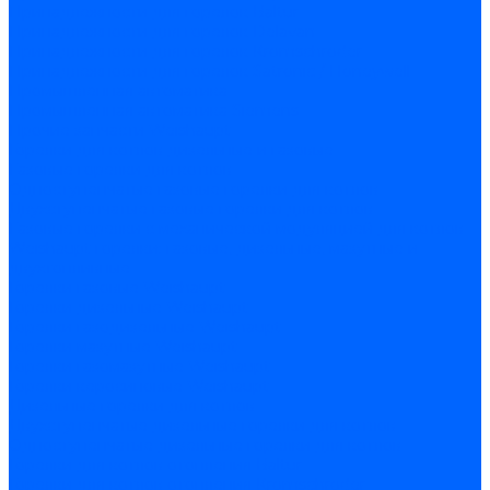
Принадлежности для горелок Baltur
Принадлежности для горелок Delavan
Принадлежности для горелок Kromschroder
Принадлежности для горелок Satronic / Honeywell
Промышленная автоматика
Промышленная автоматика Siemens
Прочие запчасти Weishaupt
Горелки для котлов дизельные и газовые
Газовые горелки для котлов
Одноступенчатые газовые горелки для котлов
Двухступенчатые газовые горелки для котлов
Газовые горелки с механической модуляцией для котлов
Weishaupt горелки: газовые, дизельные, мазутные и
двухтопливные
Горелки газовые Weishaupt
Горелки дизельные Weishaupt
Горелки газодизельные Weishaupt
Горелки мазутные Weishaupt
Горелки газомазутные Weishaupt
Горелки керосиновые Weishaupt
Дизельные горелки для котлов
Двухступенчатые дизельные горелки для котлов
Одноступенчатые дизельные горелки для котлов
Горелки для котлов отопления Baltur
Горелки для котлов отопления Kromschroder