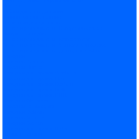
Комплектующие для реле давления
Ниппели
Кабели для реле давления
Фитинги соединительные
Держатели реле давления
Запчасти реле давления Dungs для горелок
Импульсные трубки
Запчасти реле давления Kromschroder
Запчасти реле давления Siemens для горелок
Запчасти реле давления для горелок Baltur
Форсунки
Форсунки Danfoss
Форсунки Fluidics
Форсунки для горелок Weishaupt
Форсунки для горелок Elco
Форсунки для горелок Ecoflam
Форсунки для горелок Riello
Форсунки для горелок F.B.R.
Форсунки CibUnigas
Форсунки Lamborghini
Форсунки Delavan
Форсунки Monarch
Форсунки Steinen
Форсунки для горелок Baltur
Датчики пламени