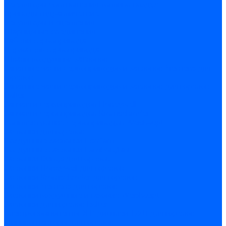
Регуляторы соотношения топливо-воздух
Приводы гидравлические
Регуляторы и сцепления
Шарнирные соединения
Кабели сервопривода
Держатель сервопривода
Шкалы воздушных заслонок
Запасные части сервоприводов и заслонок Siemens для
горелок
Запасные части сервоприводов и заслонок для горелок
Baltur
Запчасти сервоприводов Honeywell
Запчасти сервоприводов Kromschroder
Комплектующие сервоприводов Weishaupt
Заслонки для горелок
Воздушные заслонки Ecoflam
Воздушные заслонки Lamborghini
Заслонки Dungs для горелок
Заслонки Honeywell для горелок
Заслонки Kromschroder для горелок
Заслонки Siemens для горелок
Заслонки воздушные и газовые Weishaupt
Заслонки для горелок Baltur
Электрокомпоненты, ЖК дисплеи, БУИ для горелок
Миниконтакторы для горелок