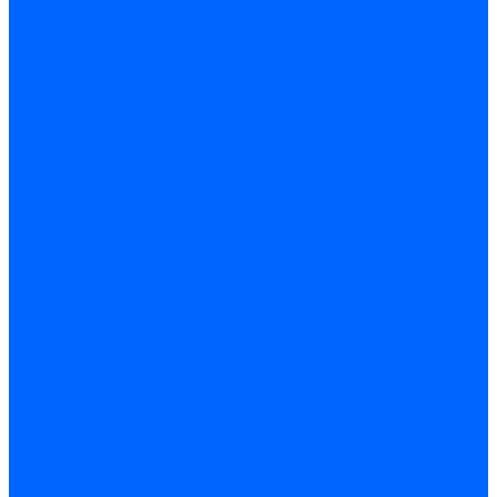
Блоки контроля герметичности Baltur
Блоки контроля герметичности Honeywell
Блоки контроля герметичности Kromschroder
Блоки контроля герметичности Siemens
Жидкотопливные шланги
Жидкотопливные шланги Ecoflam
Жидкотопливные шланги FBR
Жидкотопливные шланги Lamborghini
Жидкотопливные шланги CibUnigas
Шланги жидкотопливные Weishaupt
Газовые подводки
Форсуночные шланги
Жидкотопливные трубки для горелок
Жидкотопливные трубки Weishaupt
Фитинги
Фитинги Ecoflam
Фитинги жидкотопливные Baltur
Манометры
Вакуометры
Термометры
Комплект перехода на сжиженный газ
Датчики температуры и влажности
Датчики влажности и температуры Siemens
Регуляторы давления газа
Регуляторы давления газа Dungs