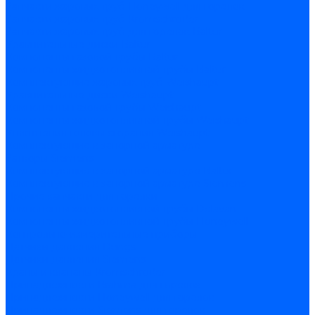
Запчасти жаровых труб Honeywell для горелок
Запчасти жаровых труб Kromschroder
Запчасти жаровых труб для горелок Baltur
Уравнительные диски Baltur
Компоненты газовой трубы Baltur
Компоненты жидкотопливной трубы Baltur
Комплектующие жаровых труб Weishaupt
Уравнительные диски Weishaupt
Компоненты газовой трубы Weishaupt
Компоненты жидкотопливной трубы Weishaupt
Уплотнения головы сгорания Weishaupt
Комплектующие к запорной арматуре
Затворы Siemens
Комплектующие к запорной арматуре Baltur
Комплектующие к запорной арматуре Siemens
Прочие запчасти для горелки
Компоненты жидкотопливной трубы Delavan
Компоненты жидкотопливной трубы Honeywell
Контрольно-измерительные приборы
Датчики давления Dungs
Датчики давления Siemens
Краны и клапаны Kromschroder
Принадлежности Brahma для горелок
Принадлежности Honeywell для горелок
Принадлежности Siemens для горелок