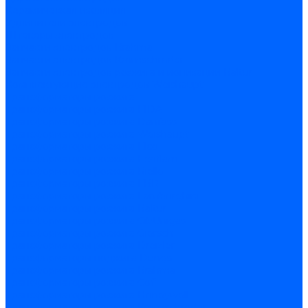
Керамическая изоляция
Удлинители электродов
Штекеры электродов
Запчасти электродов Brahma
Запчасти электродов Kromschroder
Запчасти электродов розжига и ионизации Baltur
Комплектующие электродов Weishaupt
Трансформаторы розжига
Трансформаторы розжига FIDA
Трансформаторы розжига Danfoss
Трансформаторы розжига Weishaupt
Трансформаторы розжига Elco
Трансформаторы розжига Ecoflam
Трансформаторы розжига Riello
Трансформаторы розжига FBR
Трансформаторы розжига Lamborghini
Трансформаторы розжига Baltur
Трансформаторы розжига CibUnigas
Трансформаторы розжига Giersch
Трансформаторы розжига Dreizler
Трансформаторы поджига Dungs
Трансформаторы розжига Brahma
Трансформаторы розжига Cofi
Трансформаторы розжига Honeywell
Трансформаторы розжига Kromschroder