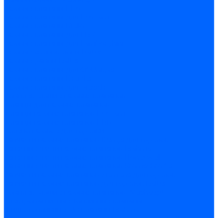
Газовые клапаны Elco
Газовые клапаны для Ecoflam
Газовые клапаны Riello
Газовые клапаны для FBR
Газовые клапаны для Lamborghini
Газовые мультиблоки Baltur
Газовые рампы Baltur
Газовые клапаны для CibUnigas
Газовые клапаны Dreizler
Газовые клапаны для Giersch
Комплектующие газовых клапанов
Фланцы для газовых клапанов
Фланцы газовых клапанов Ecoflam
Фланцы газовых клапанов FBR
Колено газовое для горелки
Запчасти газовых клапанов Dungs для горелок
Запасные части газовых клапанов Brahma
Запасные части газовых клапанов Honeywell
Запасные части газовых клапанов Kromschroder
Запчасти газовых клапанов Siemens для горелок
Запчасти газовых клапанов для горелок Baltur
Комплектующие газовых клапанов Weishaupt
Электромагнитные Топливные клапаны
Жидкотопливные э/м клапаны Brahma