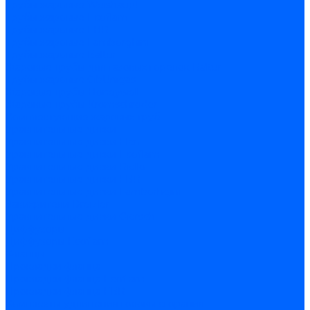
Трубы жаровые Weishaupt
Трубы жаровые Ecoflam
Трубы жаровые FBR
Трубы жаровые Lamborghini
Трубы жаровые Baltur
Жаровые трубы для газовых горелок Baltur
Трубы жаровые CibUnigas
Жаровые трубы Honeywell
Жаровые трубы Kromschroder
Комплектующие жаровых труб
Уравнительные диски
Уравнительные диски Elco
Уравнительные диски Ecoflam
Уравнительные диски Riello
Уравнительные диски FBR
Уравнительные диски Lamborhgini
Завихрители Dreizler
Уравнительные диски Giersch
Диффузоры
Диффузоры Ecoflam
Фланцы
Прокладки фланца
Прокладки фланца Ecoflam
Прокладки фланца FBR
Комплекты удлинения головы сгорания