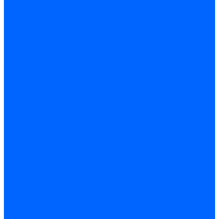
Блоки управления Giersch
Блоки управления Dreizler
Блоки управления Siemens
Блоки управления DUNGS
Топочные автоматы Brahma
Топочные автоматы Kromschroder
Топочные автоматы Resideo
Запчасти топочных автоматов
Запчасти топочных автоматов Baltur
Запчасти топочных автоматов Brahma
Запчасти топочных автоматов Dungs
Запчасти топочных автоматов Honeywell
Запчасти топочных автоматов Kromschroder
Насосы для горелок
Насосы Suntec
Насосы Suntec 21600 Longvic
Насосы Danfoss
Насосы для горелок Weishaupt
Насосы для горелок Elco
Насосы для горелок Riello
Насосы для горелок FBR
Насосы для горелок Lamborghini
Насосы для горелок Baltur
Насосы для горелок CibUnigas
Запчасти для насосов