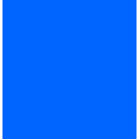
Принадлежности для горелок Baltur
Принадлежности для горелок Delavan
Принадлежности для горелок Kromschroder
Принадлежности для горелок Satronic / Honeywell
Промышленная автоматика
Промышленная автоматика Siemens
Прочие запчасти Weishaupt
Горелки для котлов дизельные и газовые
Газовые горелки для котлов
Одноступенчатые газовые горелки для котлов
Двухступенчатые газовые горелки для котлов
Газовые горелки с механической модуляцией для котлов
Weishaupt горелки: газовые, дизельные, мазутные и
двухтопливные
Горелки газовые Weishaupt
Горелки дизельные Weishaupt
Горелки газодизельные Weishaupt
Горелки мазутные Weishaupt
Горелки газомазутные Weishaupt
Горелки керосиновые Weishaupt
Дизельные горелки для котлов
Двухступенчатые дизельные горелки для котлов
Одноступенчатые дизельные горелки для котлов
Горелки для котлов отопления Baltur
Горелки для котлов отопления Kromschroder