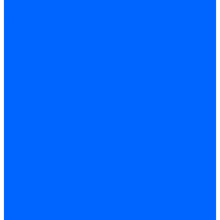
Трансформаторы розжига Satronic / Honeywell
Трансформаторы поджига Siemens
Кабели питания трансформаторов
Запчасти трансформаторов розжига Baltur
Запчасти трансформаторов розжига Brahma
Запчасти трансформаторов розжига Cofi
Запчасти трансформаторов розжига Dungs
Запчасти трансформаторов розжига Honeywell
Запчасти трансформаторов розжига Siemens
Реле давления
Реле давления Weishaupt
Реле давления Dungs
Реле давления Elco
Реле давления Ecoflam
Реле давления Riello
Реле давления FBR
Реле давления Lamborghini
Реле давления Baltur
Реле давления CibUnigas
Реле давления Dreizler
Реле давления Brahma
Реле давления Honeywell
Реле давления Kromschroder
Реле давления Siemens