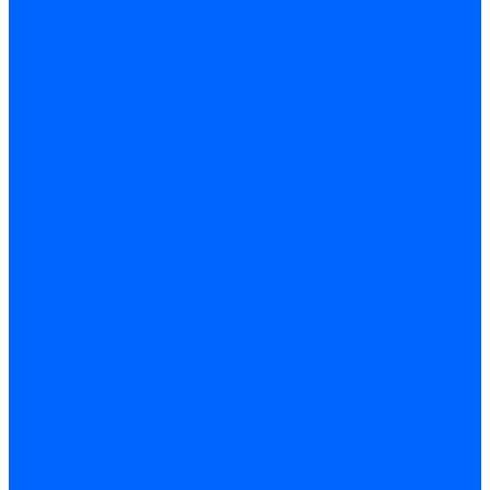
Запчасти насосов для горелок Baltur
Электроды поджига и ионизации
Электроды Weishaupt
Электроды ионизации Weishaupt
Электроды розжига Weishaupt
Электроды Elco
Электроды ионизации Elco
Электроды розжига Elco
Блоки электродов розжига Elco
Комплекты электродов Elco
Электроды Ecoflam
Электроды ионизации Ecoflam
Электроды розжига Ecoflam
Блоки электродов розжага Ecoflam
Комплекты электродов Ecoflam
Электроды Riello
Электроды ионизации Riello
Электроды розжига Riello
Комплекты электродов Riello
Электроды Lamborghini
Электроды ионизации Lamborghini
Электроды розжига Lamborghini
Блоки электродов Lamborghini
Электроды поджига и ионизации Baltur
Электроды ионизации Baltur