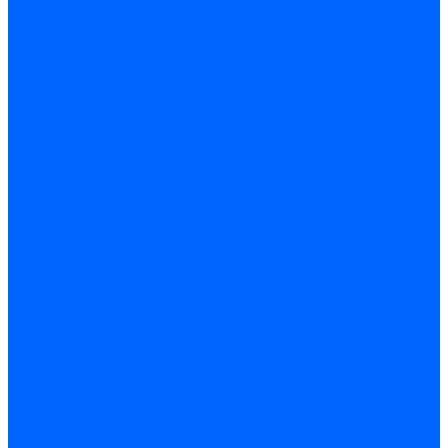
Датчики пламени Siemens
Датчики пламени Ecoflam
Датчики пламени FBR
Датчики пламени Lamborghini
Датчики пламени Baltur
Датчики пламени CibUnigas
Датчики пламени Satronic / Honeywell
Датчики пламени Giersch
Датчики пламени Brahma
Датчики пламени Dungs
Датчики пламени Honeywell
Датчики пламени Kromschroder
Датчики пламени Resideo
Датчики пламени Weishaupt
Комплектующие Датчиков пламени
Запчасти датчиков пламени Siemens для горелок
Кабели дитчиков пламени
Фиксаторы
Запасные части датчиков пламени Satronic / Honeywell
Запасные части датчиков пламени Brahma
Запасные части датчиков пламени Honeywell
Запасные части датчиков пламени Kromschroder
Запасные части датчиков пламени Resideo
Запасные части датчиков пламени для горелок Baltur
Комплектующие датчиков пламени Weishaupt