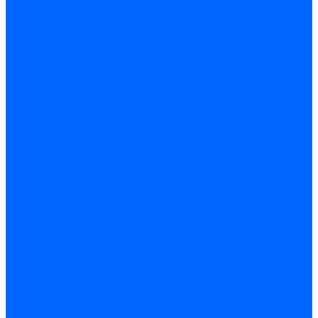
Кабели поджига и ионизации
Кабели поджига и ионизации Weishaupt
Кабели ионизации Weishaupt
Кабели поджига Weishaupt
Комплекты кабелей Weishaupt
Кабели поджига и ионизации Ecoflam
Кабели поджига Ecoflam
Кабели ионизации Ecoflam
Кабели поджига и ионазации FBR
Кабели ионизации FBR
Кабели поджига FBR
Кабели поджига и ионазации Lamborhini
Кабели ионизации Lamborghini
Кабели поджига Lamborghini
Кабели поджига и ионазации Baltur
Кабели ионизации Baltur
Кабели поджига Baltur
Кабели поджига и ионазации CibUnigas
Кабели ионизации CibUnigas
Кабели поджига CibUnigas
Кабели ионизации
Кабели поджига
Кабели в комплекте
Кабели электродов Cofi
Кабели электродов Dungs