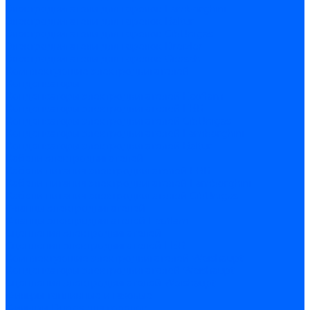
Электродвигатели для горелок Lamborghini
Электродвигатели для горелок Baltur
Электродвигатели для горелок CibUnigas
Электродвигатели для горелок Dreizler
Электродвигатели для горелок Giersch
Комплектующие электродвигателей
Конденсаторы
Конденсаторы электродвигателей Ecoflam
Конденсаторы электродвигателей FBR
Конденсаторы электродвигателей CibUnigas
Конденсаторы электродвигателей Lamborghini
Конденсаторы электродвигателей Baltur
Кабели электродвигателей
Кабели питания электродвигателей FBR
Кабели питания электродвигателей Lamborghini
Кабели питания электродвигателей CibUnigas
Фланцы электродвигателей
Фланцы электродвигателей Ecoflam
Сцепления электродвигателей
Сцепления электродвигателей FBR
Комплектующие электродвигателей Weishaupt
Конденсаторы электродвигателей Weishaupt
Сцепления электродвигателей Weishaupt
Фильры топливные и газовые
Фильтры Dungs для горелок