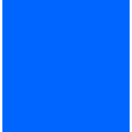
Фильтры для горелок Baltur
Запчасти фильтров Baltur
Комплектующие для фильров
Фильтрующие элементы
Запчасти фильтров Kromschroder
Запчасти фильтров для горелок Baltur
Принадлежности Dungs для горелок
Фильтры Honeywell для горелок
Фильтры Kromschroder для горелок
Вентиляторы
Вентиляторы для горелок Ecoflam
Вентиляторы для горелок FBR
Вентиляторы для горелок Lamborghini
Вентиляторы для горелок Baltur
Вентиляторы для горелок CibUnigas
Вентиляторы для горелок Giersch
Крыльчатки вентиляторов Weishaupt
Корпус вентилятора и воздухозаборный короб
Направляющие всасываемого воздуха
Звукоизоляции
Газовые клапаны, мультиблоки и рампы
Газовые мультиблоки Dungs
Газовые рампы Dungs
Газовые клапаны для Weishaupt
Рампы газовые Weishaupt