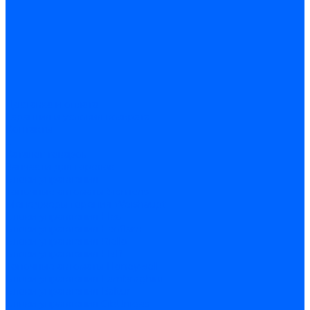
Доставка и оплата
Гарантия и условия возврата
Контакты
...
Каталог товаров
Запчасти для горелок
Блоки управления
Топочные автоматы Siemens
Менеджеры горения Weishaupt
Блоки управления Elco
Блоки управления Ecoflam
Блоки управления Riello
Блоки управления FBR
Топочные автоматы Honeywell
Блоки управления Lamborghini
Блоки управления Baltur
Блоки управления CibUnigas