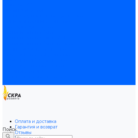
Байпасы BAXI
Кабели для котлов
Трубки соединительные для котлов
Платы электронные для котлов
Прокладки для котлов
Расширительные баки
Расширительные баки BAXI
Расширительные баки Buderus
Прочие запчасти для котлов
Запчасти Honeywell для котлов
Запчасти Resideo для котлов
Запчасти для котлов Brahma
Доставка и оплата
Гарантия и условия возврата
Контакты
Оплата и доставка
Гарантия и возврат
Поиск
Отзывы