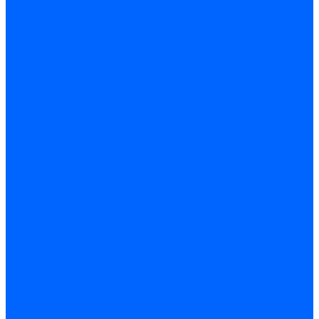
Миниконтакторы FBR
ЖК дисплеи, БУИ для горелок
ЖК дисплеи для горелок Elco
ЖК дисплеи для горелок Ecoflam
ЖК дисплеи для горелок Lamborghini
ЖК дисплеи DUNGS для горелок
Электрокомпоненты Satronic / Honeywell
Электрокомпоненты Baltur
Электрокомпоненты Brahma
Электрокомпоненты Cofi
Электрокомпоненты Dungs
Электрокомпоненты Honeywell
Переключатели потоков Honeywell
Электрокомпоненты Kromschroder
Электрокомпоненты Resideo
Электрокомпоненты Siemens
Электрокомпоненты Weishaupt
Миниконтакторы Weishaupt
ЖК дисплеи, БУИ Weishaupt
Электродвигатели
Электродвигатели для горелок Weishaupt
Электродвигатели для горелок Elco
Электродвигатели для горелок Ecoflam
Электродвигатели для горелок Riello
Электродвигатели для горелок FBR