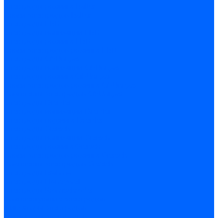
Электроды розжига Baltur
Блоки электродов Baltur
Электроды FBR
Электроды ионизации FBR
Электроды розжига FBR
Блоки электродов розжига FBR
Электроды CibUnigas
Электроды ионизации CibUnigas
Электроды розжига CibUnigas
Блоки электродов розжига CibUnigas
Комплекты электродов CibUnigas
Электроды Dreizler
Электроды ионизации Dreizler
Электроды поджига Dreizler
Электроды Giersch
Электроды ионизации Giersch
Электроды розжига Giersch
Блоки электродов розжига Giersch
Комплекты электродов Giersch
Электроды Brahma
Электроды Honeywell
Электроды Kromschroder
Комплектующие электродов
Фиксаторы электродов
Держатели электродов