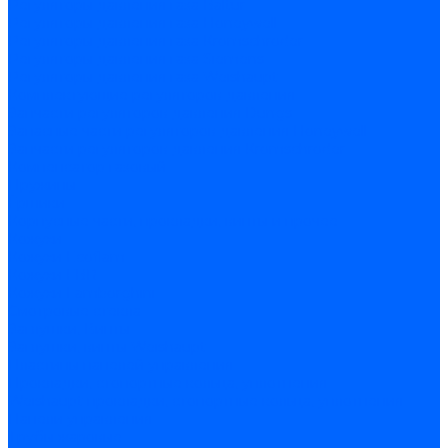
Регуляторы давления газа Baltur
Регуляторы давления газа Honeywell
Регуляторы давления газа Kromschroder
Регуляторы давления газа Siemens
Регуляторы давления газа Weishaupt
Комплектующие регуляторов давления
Запчасти регуляторов давления Dungs
Запасные части регуляторов давления Honeywell
Запчасти регуляторов давления Kromschroder
Компенсатор газовый
Пружины
Ёршики
Корпусные части, прокладки, винты и прочее
Кожухи
Кожухи Ecoflam
Кожухи FBR
Кожухи Lamborghini
Смотровые стекла
Заглушки, Винты
Заглушки, винты Weishaupt
Пластины панелей управления
Прокладки, стопортные кольца, уплотнения
Weishaupt прокладки, стопортные кольца, уплотнения
Панели управления
Трубы жаровые