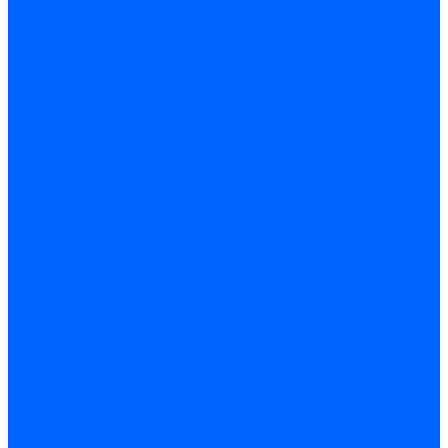
Запчасти для котлов
Автоматы горения для котлов
Горелки для котлов
Горелки для котлов Buderus
Газовые клапаны для котлов
Датчики температуры котла
Датчики температуры BAXI
Датчики температуры Buderus
Электроды для котлов
Электроды для котлов Buderus
Циркуляционные насосы
Вентиляторы для котлов
Вентиляторы для котлов BAXI
Вентиляторы для котлов Buderus
Термостаты
Термостаты комнатные Siemens
Инжекторы для котлов
Панели управления котла
Аноды магниевые
Аноды магниевые BAXI
Аноды магниевые Buderus
Комплекты перехода котла на сжиженный газ
Электромоторы для котла
Теплообменники для котлов
Байпас