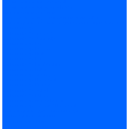
Кабели электродов Honeywell
Кабели электродов Kromschroder
Комплектующие кабелей
Запчасти кабелей розжига и ионизации Baltur
Комплектующие кабелей поджига и ионизации Weishaupt
Сервоприводы
Сервоприводы Siemens
Сервоприводы Weishaupt
Сервоприводы Elco
Сервоприводы Ecoflam
Сервоприводы Riello
Сервоприводы FBR
Сервоприводы Lamborghini
Сервоприводы Baltur
Сервоприводы CibUnigas
Сервоприводы Honeywell
Сервоприводы Dreizler
Сервоприводы Giersch
Сервоприводы Dungs
Сервоприводы Kromschroder
Сервоприводы Satronic / Honeywell
Комплектующие для сервоприводов
Вал воздушной заслонки
Пластина эластичная
Пружины сервоприводов