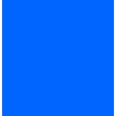
Жидкотопливные электромагнитные клапаны Baltur
Клапаны топливные электромагнитные Weishaupt
Запчасти для топливных клапанов
Запчасти жидкотопливных клапанов Brahma
Запчасти жидкотопливных клапанов Honeywell
Запчасти жидкотопливных клапанов Satronic / Honeywell
Запчасти жидкотопливных клапанов Siemens для горелок
Запчасти жидкотопливных клапанов для горелок Baltur
Комплектующие жидкотопливных клапанов Weishaupt
Электромагнитные Газовые клапаны
Газовые электромагнитные клапаны Dungs
Газовые э/м клапаны Honeywell
Газовые э/м клапаны Brahma
Газовые э/м клапаны Kromschroder
Газовые э/м клапаны Resideo
Газовые э/м клапаны Satronic / Honeywell
Газовые электромагнитные клапаны Baltur
Газовые электромагнитные клапаны Siemens
Клапаны газовые электромагнитные Weishaupt
Запасные части газовых клапанов
Запасные части газовых клапанов Siemens
Запасные части газовых клапанов для горелок Baltur
Запасные части газовых клапанов для горелок Dungs
Блоки контроля герметичности
Блоки контроля герметичности Dungs