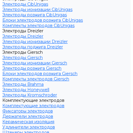
Электроды CibUnigas
Электроды ионизации CibUnigas
Электроды розжига CibUnigas
Блоки электродов розжига CibUnigas
Комплекты электродов CibUnigas
Электроды Dreizler
Электроды Dreizler
Электроды ионизации Dreizler
Электроды поджига Dreizler
Электроды Giersch
Электроды Giersch
Электроды ионизации Giersch
Электроды розжига Giersch
Блоки электродов розжига Giersch
Комплекты электродов Giersch
Электроды Brahma
Электроды Honeywell
Электроды Kromschroder
Комплектующие электродов
Комплектующие электродов
Фиксаторы электродов
Держатели электродов
Керамическая изоляция
Удлинители электродов
Штекеры электродов