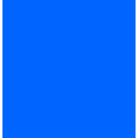
Комплектующие для реле давления
Ниппели
Кабели для реле давления
Фитинги соединительные
Держатели реле давления
Запчасти реле давления Dungs для горелок
Импульсные трубки
Запчасти реле давления Kromschroder
Запчасти реле давления Siemens для горелок
Запчасти реле давления для горелок Baltur
Форсунки
Форсунки Danfoss
Форсунки Fluidics
Форсунки для горелок Weishaupt
Форсунки для горелок Elco
Форсунки для горелок Ecoflam
Форсунки для горелок Riello
Форсунки для горелок F.B.R.
Форсунки CibUnigas
Форсунки Lamborghini
Форсунки Delavan
Форсунки Monarch
Форсунки Steinen
Форсунки для горелок Baltur
Датчики пламени