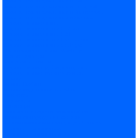
Блоки контроля герметичности Baltur
Блоки контроля герметичности Honeywell
Блоки контроля герметичности Kromschroder
Блоки контроля герметичности Siemens
Жидкотопливные шланги
Жидкотопливные шланги Ecoflam
Жидкотопливные шланги FBR
Жидкотопливные шланги Lamborghini
Жидкотопливные шланги CibUnigas
Шланги жидкотопливные Weishaupt
Газовые подводки
Форсуночные шланги
Жидкотопливные трубки для горелок
Жидкотопливные трубки Weishaupt
Фитинги
Фитинги Ecoflam
Фитинги жидкотопливные Baltur
Манометры
Вакуометры
Термометры
Комплект перехода на сжиженный газ
Датчики температуры и влажности
Датчики влажности и температуры Siemens
Регуляторы давления газа
Регуляторы давления газа Dungs