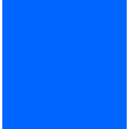
Трансформаторы розжига Satronic / Honeywell
Трансформаторы поджига Siemens
Кабели питания трансформаторов
Запчасти трансформаторов розжига Baltur
Запчасти трансформаторов розжига Brahma
Запчасти трансформаторов розжига Cofi
Запчасти трансформаторов розжига Dungs
Запчасти трансформаторов розжига Honeywell
Запчасти трансформаторов розжига Siemens
Реле давления
Реле давления Weishaupt
Реле давления Dungs
Реле давления Elco
Реле давления Ecoflam
Реле давления Riello
Реле давления FBR
Реле давления Lamborghini
Реле давления Baltur
Реле давления CibUnigas
Реле давления Dreizler
Реле давления Brahma
Реле давления Honeywell
Реле давления Kromschroder
Реле давления Siemens