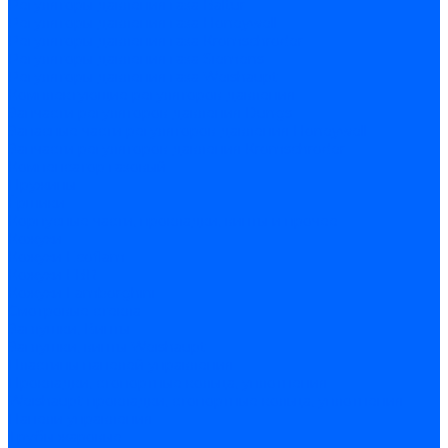
Регуляторы давления газа Baltur
Регуляторы давления газа Honeywell
Регуляторы давления газа Kromschroder
Регуляторы давления газа Siemens
Регуляторы давления газа Weishaupt
Комплектующие регуляторов давления
Запчасти регуляторов давления Dungs
Запасные части регуляторов давления Honeywell
Запчасти регуляторов давления Kromschroder
Компенсатор газовый
Пружины
Ёршики
Корпусные части, прокладки, винты и прочее
Кожухи
Кожухи Ecoflam
Кожухи FBR
Кожухи Lamborghini
Смотровые стекла
Заглушки, Винты
Заглушки, винты Weishaupt
Пластины панелей управления
Прокладки, стопортные кольца, уплотнения
Weishaupt прокладки, стопортные кольца, уплотнения
Панели управления
Трубы жаровые