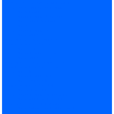
Запчасти насосов для горелок Baltur
Электроды поджига и ионизации
Электроды Weishaupt
Электроды ионизации Weishaupt
Электроды розжига Weishaupt
Электроды Elco
Электроды ионизации Elco
Электроды розжига Elco
Блоки электродов розжига Elco
Комплекты электродов Elco
Электроды Ecoflam
Электроды ионизации Ecoflam
Электроды розжига Ecoflam
Блоки электродов розжага Ecoflam
Комплекты электродов Ecoflam
Электроды Riello
Электроды ионизации Riello
Электроды розжига Riello
Комплекты электродов Riello
Электроды Lamborghini
Электроды ионизации Lamborghini
Электроды розжига Lamborghini
Блоки электродов Lamborghini
Электроды поджига и ионизации Baltur
Электроды ионизации Baltur