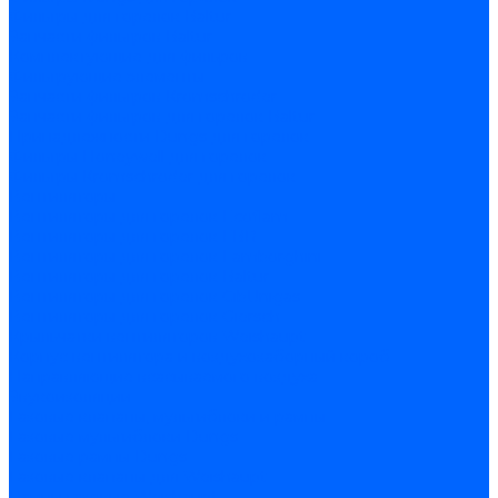
Фильтры для горелок Baltur
Запчасти фильтров Baltur
Комплектующие для фильров
Фильтрующие элементы
Запчасти фильтров Kromschroder
Запчасти фильтров для горелок Baltur
Принадлежности Dungs для горелок
Фильтры Honeywell для горелок
Фильтры Kromschroder для горелок
Вентиляторы
Вентиляторы для горелок Ecoflam
Вентиляторы для горелок FBR
Вентиляторы для горелок Lamborghini
Вентиляторы для горелок Baltur
Вентиляторы для горелок CibUnigas
Вентиляторы для горелок Giersch
Крыльчатки вентиляторов Weishaupt
Корпус вентилятора и воздухозаборный короб
Направляющие всасываемого воздуха
Звукоизоляции
Газовые клапаны, мультиблоки и рампы
Газовые мультиблоки Dungs
Газовые рампы Dungs
Газовые клапаны для Weishaupt
Рампы газовые Weishaupt