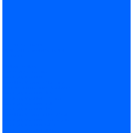
Доставка и оплата
Гарантия и условия возврата
Контакты
...
Каталог товаров
Запчасти для горелок
Блоки управления
Топочные автоматы Siemens
Менеджеры горения Weishaupt
Блоки управления Elco
Блоки управления Ecoflam
Блоки управления Riello
Блоки управления FBR
Топочные автоматы Honeywell
Блоки управления Lamborghini
Блоки управления Baltur
Блоки управления CibUnigas