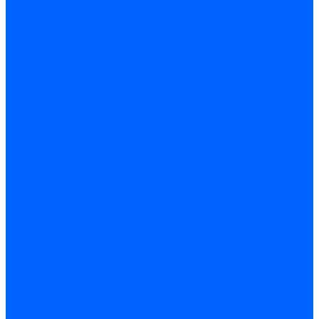
Жидкотопливные электромагнитные клапаны Baltur
Клапаны топливные электромагнитные Weishaupt
Запчасти для топливных клапанов
Запчасти жидкотопливных клапанов Brahma
Запчасти жидкотопливных клапанов Honeywell
Запчасти жидкотопливных клапанов Satronic / Honeywell
Запчасти жидкотопливных клапанов Siemens для горелок
Запчасти жидкотопливных клапанов для горелок Baltur
Комплектующие жидкотопливных клапанов Weishaupt
Электромагнитные Газовые клапаны
Газовые электромагнитные клапаны Dungs
Газовые э/м клапаны Honeywell
Газовые э/м клапаны Brahma
Газовые э/м клапаны Kromschroder
Газовые э/м клапаны Resideo
Газовые э/м клапаны Satronic / Honeywell
Газовые электромагнитные клапаны Baltur
Газовые электромагнитные клапаны Siemens
Клапаны газовые электромагнитные Weishaupt
Запасные части газовых клапанов
Запасные части газовых клапанов Siemens
Запасные части газовых клапанов для горелок Baltur
Запасные части газовых клапанов для горелок Dungs
Блоки контроля герметичности
Блоки контроля герметичности Dungs