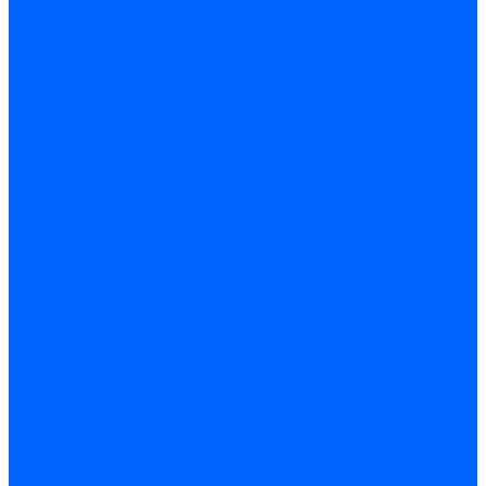
Газовые клапаны Elco
Газовые клапаны для Ecoflam
Газовые клапаны Riello
Газовые клапаны для FBR
Газовые клапаны для Lamborghini
Газовые мультиблоки Baltur
Газовые рампы Baltur
Газовые клапаны для CibUnigas
Газовые клапаны Dreizler
Газовые клапаны для Giersch
Комплектующие газовых клапанов
Фланцы для газовых клапанов
Фланцы газовых клапанов Ecoflam
Фланцы газовых клапанов FBR
Колено газовое для горелки
Запчасти газовых клапанов Dungs для горелок
Запасные части газовых клапанов Brahma
Запасные части газовых клапанов Honeywell
Запасные части газовых клапанов Kromschroder
Запчасти газовых клапанов Siemens для горелок
Запчасти газовых клапанов для горелок Baltur
Комплектующие газовых клапанов Weishaupt
Электромагнитные Топливные клапаны
Жидкотопливные э/м клапаны Brahma