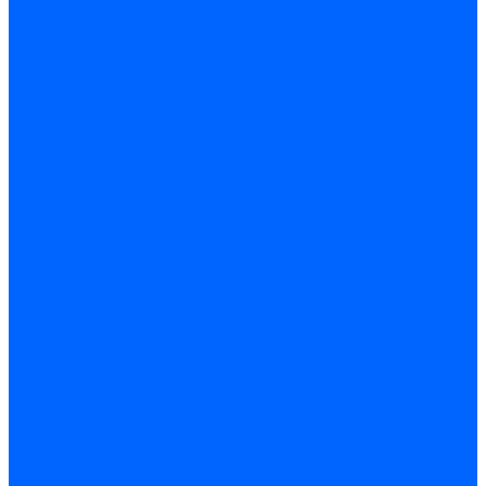
Датчики пламени Siemens
Датчики пламени Ecoflam
Датчики пламени FBR
Датчики пламени Lamborghini
Датчики пламени Baltur
Датчики пламени CibUnigas
Датчики пламени Satronic / Honeywell
Датчики пламени Giersch
Датчики пламени Brahma
Датчики пламени Dungs
Датчики пламени Honeywell
Датчики пламени Kromschroder
Датчики пламени Resideo
Датчики пламени Weishaupt
Комплектующие Датчиков пламени
Запчасти датчиков пламени Siemens для горелок
Кабели дитчиков пламени
Фиксаторы
Запасные части датчиков пламени Satronic / Honeywell
Запасные части датчиков пламени Brahma
Запасные части датчиков пламени Honeywell
Запасные части датчиков пламени Kromschroder
Запасные части датчиков пламени Resideo
Запасные части датчиков пламени для горелок Baltur
Комплектующие датчиков пламени Weishaupt