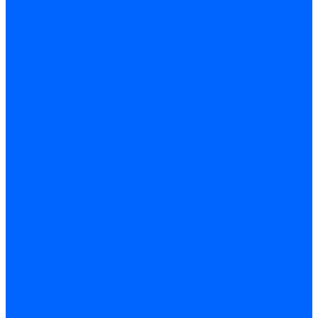
Кабели поджига и ионизации
Кабели поджига и ионизации Weishaupt
Кабели ионизации Weishaupt
Кабели поджига Weishaupt
Комплекты кабелей Weishaupt
Кабели поджига и ионизации Ecoflam
Кабели поджига Ecoflam
Кабели ионизации Ecoflam
Кабели поджига и ионазации FBR
Кабели ионизации FBR
Кабели поджига FBR
Кабели поджига и ионазации Lamborhini
Кабели ионизации Lamborghini
Кабели поджига Lamborghini
Кабели поджига и ионазации Baltur
Кабели ионизации Baltur
Кабели поджига Baltur
Кабели поджига и ионазации CibUnigas
Кабели ионизации CibUnigas
Кабели поджига CibUnigas
Кабели ионизации
Кабели поджига
Кабели в комплекте
Кабели электродов Cofi
Кабели электродов Dungs