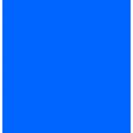
Запчасти для котлов
Автоматы горения для котлов
Горелки для котлов
Горелки для котлов Buderus
Газовые клапаны для котлов
Датчики температуры котла
Датчики температуры BAXI
Датчики температуры Buderus
Электроды для котлов
Электроды для котлов Buderus
Циркуляционные насосы
Вентиляторы для котлов
Вентиляторы для котлов BAXI
Вентиляторы для котлов Buderus
Термостаты
Термостаты комнатные Siemens
Инжекторы для котлов
Панели управления котла
Аноды магниевые
Аноды магниевые BAXI
Аноды магниевые Buderus
Комплекты перехода котла на сжиженный газ
Электромоторы для котла
Теплообменники для котлов
Байпас