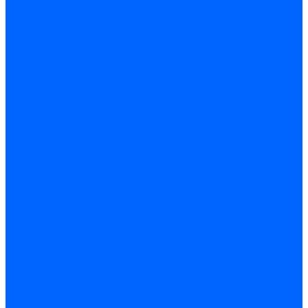
Принадлежности для горелок Baltur
Принадлежности для горелок Delavan
Принадлежности для горелок Kromschroder
Принадлежности для горелок Satronic / Honeywell
Промышленная автоматика
Промышленная автоматика Siemens
Прочие запчасти Weishaupt
Горелки для котлов дизельные и газовые
Газовые горелки для котлов
Одноступенчатые газовые горелки для котлов
Двухступенчатые газовые горелки для котлов
Газовые горелки с механической модуляцией для котлов
Weishaupt горелки: газовые, дизельные, мазутные и
двухтопливные
Горелки газовые Weishaupt
Горелки дизельные Weishaupt
Горелки газодизельные Weishaupt
Горелки мазутные Weishaupt
Горелки газомазутные Weishaupt
Горелки керосиновые Weishaupt
Дизельные горелки для котлов
Двухступенчатые дизельные горелки для котлов
Одноступенчатые дизельные горелки для котлов
Горелки для котлов отопления Baltur
Горелки для котлов отопления Kromschroder