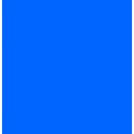
Кабели электродов Honeywell
Кабели электродов Kromschroder
Комплектующие кабелей
Запчасти кабелей розжига и ионизации Baltur
Комплектующие кабелей поджига и ионизации Weishaupt
Сервоприводы
Сервоприводы Siemens
Сервоприводы Weishaupt
Сервоприводы Elco
Сервоприводы Ecoflam
Сервоприводы Riello
Сервоприводы FBR
Сервоприводы Lamborghini
Сервоприводы Baltur
Сервоприводы CibUnigas
Сервоприводы Honeywell
Сервоприводы Dreizler
Сервоприводы Giersch
Сервоприводы Dungs
Сервоприводы Kromschroder
Сервоприводы Satronic / Honeywell
Комплектующие для сервоприводов
Вал воздушной заслонки
Пластина эластичная
Пружины сервоприводов