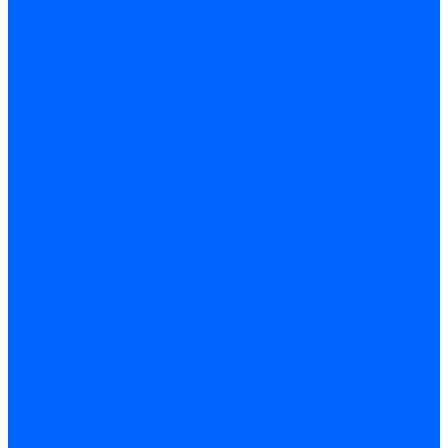
Электроды розжига Baltur
Блоки электродов Baltur
Электроды FBR
Электроды ионизации FBR
Электроды розжига FBR
Блоки электродов розжига FBR
Электроды CibUnigas
Электроды ионизации CibUnigas
Электроды розжига CibUnigas
Блоки электродов розжига CibUnigas
Комплекты электродов CibUnigas
Электроды Dreizler
Электроды ионизации Dreizler
Электроды поджига Dreizler
Электроды Giersch
Электроды ионизации Giersch
Электроды розжига Giersch
Блоки электродов розжига Giersch
Комплекты электродов Giersch
Электроды Brahma
Электроды Honeywell
Электроды Kromschroder
Комплектующие электродов
Фиксаторы электродов
Держатели электродов