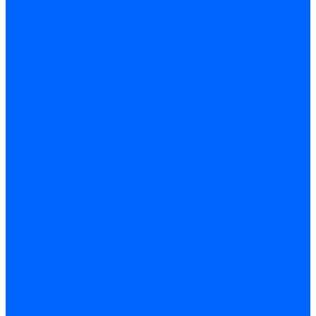
Запчасти жаровых труб Honeywell для горелок
Запчасти жаровых труб Kromschroder
Запчасти жаровых труб для горелок Baltur
Уравнительные диски Baltur
Компоненты газовой трубы Baltur
Компоненты жидкотопливной трубы Baltur
Комплектующие жаровых труб Weishaupt
Уравнительные диски Weishaupt
Компоненты газовой трубы Weishaupt
Компоненты жидкотопливной трубы Weishaupt
Уплотнения головы сгорания Weishaupt
Комплектующие к запорной арматуре
Затворы Siemens
Комплектующие к запорной арматуре Baltur
Комплектующие к запорной арматуре Siemens
Прочие запчасти для горелки
Компоненты жидкотопливной трубы Delavan
Компоненты жидкотопливной трубы Honeywell
Контрольно-измерительные приборы
Датчики давления Dungs
Датчики давления Siemens
Краны и клапаны Kromschroder
Принадлежности Brahma для горелок
Принадлежности Honeywell для горелок
Принадлежности Siemens для горелок