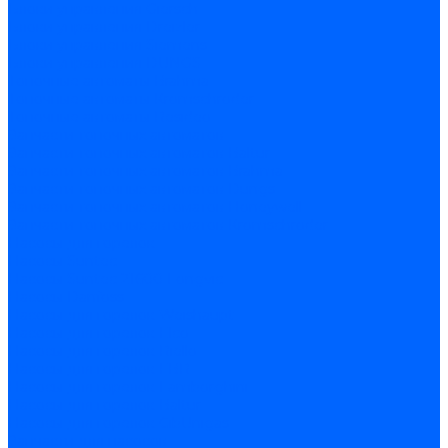
Блоки управления Giersch
Блоки управления Dreizler
Блоки управления Siemens
Блоки управления DUNGS
Топочные автоматы Brahma
Топочные автоматы Kromschroder
Топочные автоматы Resideo
Запчасти топочных автоматов
Запчасти топочных автоматов Baltur
Запчасти топочных автоматов Brahma
Запчасти топочных автоматов Dungs
Запчасти топочных автоматов Honeywell
Запчасти топочных автоматов Kromschroder
Насосы для горелок
Насосы Suntec
Насосы Suntec 21600 Longvic
Насосы Danfoss
Насосы для горелок Weishaupt
Насосы для горелок Elco
Насосы для горелок Riello
Насосы для горелок FBR
Насосы для горелок Lamborghini
Насосы для горелок Baltur
Насосы для горелок CibUnigas
Запчасти для насосов