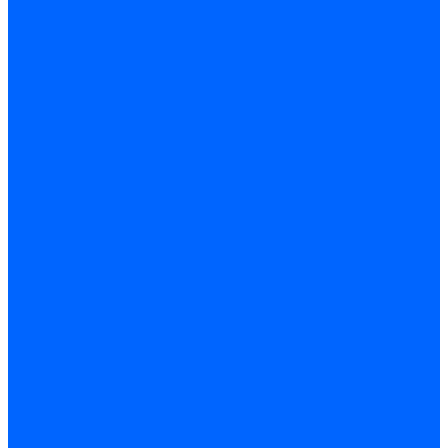
Миниконтакторы FBR
ЖК дисплеи, БУИ для горелок
ЖК дисплеи для горелок Elco
ЖК дисплеи для горелок Ecoflam
ЖК дисплеи для горелок Lamborghini
ЖК дисплеи DUNGS для горелок
Электрокомпоненты Satronic / Honeywell
Электрокомпоненты Baltur
Электрокомпоненты Brahma
Электрокомпоненты Cofi
Электрокомпоненты Dungs
Электрокомпоненты Honeywell
Переключатели потоков Honeywell
Электрокомпоненты Kromschroder
Электрокомпоненты Resideo
Электрокомпоненты Siemens
Электрокомпоненты Weishaupt
Миниконтакторы Weishaupt
ЖК дисплеи, БУИ Weishaupt
Электродвигатели
Электродвигатели для горелок Weishaupt
Электродвигатели для горелок Elco
Электродвигатели для горелок Ecoflam
Электродвигатели для горелок Riello
Электродвигатели для горелок FBR