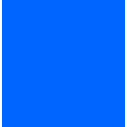
Керамическая изоляция
Удлинители электродов
Штекеры электродов
Запчасти электродов Brahma
Запчасти электродов Kromschroder
Запчасти электродов розжига и ионизации Baltur
Комплектующие электродов Weishaupt
Трансформаторы розжига
Трансформаторы розжига FIDA
Трансформаторы розжига Danfoss
Трансформаторы розжига Weishaupt
Трансформаторы розжига Elco
Трансформаторы розжига Ecoflam
Трансформаторы розжига Riello
Трансформаторы розжига FBR
Трансформаторы розжига Lamborghini
Трансформаторы розжига Baltur
Трансформаторы розжига CibUnigas
Трансформаторы розжига Giersch
Трансформаторы розжига Dreizler
Трансформаторы поджига Dungs
Трансформаторы розжига Brahma
Трансформаторы розжига Cofi
Трансформаторы розжига Honeywell
Трансформаторы розжига Kromschroder