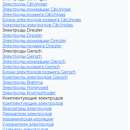
Электроды CibUnigas
Электроды ионизации CibUnigas
Электроды розжига CibUnigas
Блоки электродов розжига CibUnigas
Комплекты электродов CibUnigas
Электроды Dreizler
Электроды Dreizler
Электроды ионизации Dreizler
Электроды поджига Dreizler
Электроды Giersch
Электроды Giersch
Электроды ионизации Giersch
Электроды розжига Giersch
Блоки электродов розжига Giersch
Комплекты электродов Giersch
Электроды Brahma
Электроды Honeywell
Электроды Kromschroder
Комплектующие электродов
Комплектующие электродов
Фиксаторы электродов
Держатели электродов
Керамическая изоляция
Удлинители электродов
Штекеры электродов