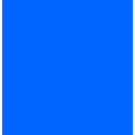
Регуляторы соотношения топливо-воздух
Приводы гидравлические
Регуляторы и сцепления
Шарнирные соединения
Кабели сервопривода
Держатель сервопривода
Шкалы воздушных заслонок
Запасные части сервоприводов и заслонок Siemens для
горелок
Запасные части сервоприводов и заслонок для горелок
Baltur
Запчасти сервоприводов Honeywell
Запчасти сервоприводов Kromschroder
Комплектующие сервоприводов Weishaupt
Заслонки для горелок
Воздушные заслонки Ecoflam
Воздушные заслонки Lamborghini
Заслонки Dungs для горелок
Заслонки Honeywell для горелок
Заслонки Kromschroder для горелок
Заслонки Siemens для горелок
Заслонки воздушные и газовые Weishaupt
Заслонки для горелок Baltur
Электрокомпоненты, ЖК дисплеи, БУИ для горелок
Миниконтакторы для горелок