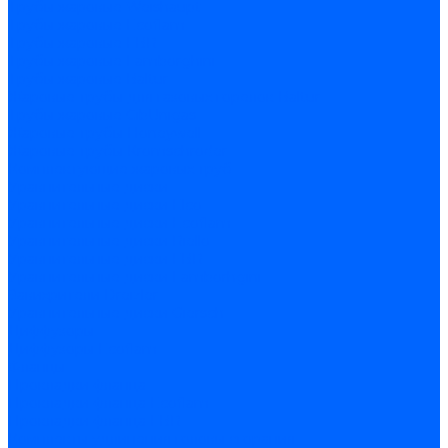
Трубы жаровые Weishaupt
Трубы жаровые Ecoflam
Трубы жаровые FBR
Трубы жаровые Lamborghini
Трубы жаровые Baltur
Жаровые трубы для газовых горелок Baltur
Трубы жаровые CibUnigas
Жаровые трубы Honeywell
Жаровые трубы Kromschroder
Комплектующие жаровых труб
Уравнительные диски
Уравнительные диски Elco
Уравнительные диски Ecoflam
Уравнительные диски Riello
Уравнительные диски FBR
Уравнительные диски Lamborhgini
Завихрители Dreizler
Уравнительные диски Giersch
Диффузоры
Диффузоры Ecoflam
Фланцы
Прокладки фланца
Прокладки фланца Ecoflam
Прокладки фланца FBR
Комплекты удлинения головы сгорания