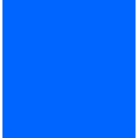
Электродвигатели для горелок Lamborghini
Электродвигатели для горелок Baltur
Электродвигатели для горелок CibUnigas
Электродвигатели для горелок Dreizler
Электродвигатели для горелок Giersch
Комплектующие электродвигателей
Конденсаторы
Конденсаторы электродвигателей Ecoflam
Конденсаторы электродвигателей FBR
Конденсаторы электродвигателей CibUnigas
Конденсаторы электродвигателей Lamborghini
Конденсаторы электродвигателей Baltur
Кабели электродвигателей
Кабели питания электродвигателей FBR
Кабели питания электродвигателей Lamborghini
Кабели питания электродвигателей CibUnigas
Фланцы электродвигателей
Фланцы электродвигателей Ecoflam
Сцепления электродвигателей
Сцепления электродвигателей FBR
Комплектующие электродвигателей Weishaupt
Конденсаторы электродвигателей Weishaupt
Сцепления электродвигателей Weishaupt
Фильры топливные и газовые
Фильтры Dungs для горелок