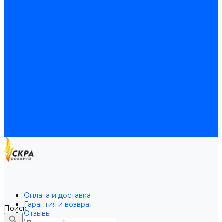
Байпасы BAXI
Кабели для котлов
Трубки соединительные для котлов
Платы электронные для котлов
Прокладки для котлов
Расширительные баки
Расширительные баки BAXI
Расширительные баки Buderus
Прочие запчасти для котлов
Запчасти Honeywell для котлов
Запчасти Resideo для котлов
Запчасти для котлов Brahma
Доставка и оплата
Гарантия и условия возврата
Контакты
Оплата и доставка
Гарантия и возврат
Поиск
Отзывы