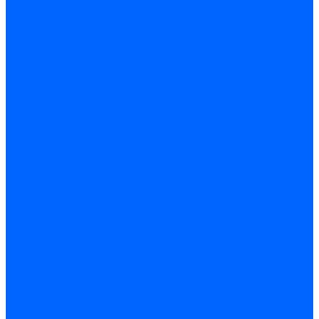
Комплектующие для реле давления
Ниппели
Кабели для реле давления
Фитинги соединительные
Держатели реле давления
Запчасти реле давления Dungs для горелок
Импульсные трубки
Запчасти реле давления Kromschroder
Запчасти реле давления Siemens для горелок
Запчасти реле давления для горелок Baltur
Форсунки
Форсунки Danfoss
Форсунки Fluidics
Форсунки для горелок Weishaupt
Форсунки для горелок Elco
Форсунки для горелок Ecoflam
Форсунки для горелок Riello
Форсунки для горелок F.B.R.
Форсунки CibUnigas
Форсунки Lamborghini
Форсунки Delavan
Форсунки Monarch
Форсунки Steinen
Форсунки для горелок Baltur
Датчики пламени