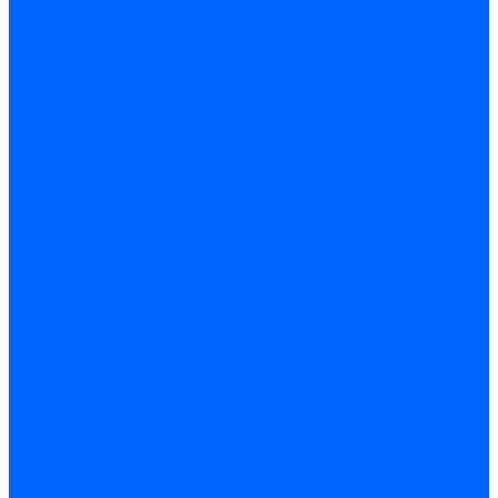
Миниконтакторы FBR
ЖК дисплеи, БУИ для горелок
ЖК дисплеи для горелок Elco
ЖК дисплеи для горелок Ecoflam
ЖК дисплеи для горелок Lamborghini
ЖК дисплеи DUNGS для горелок
Электрокомпоненты Satronic / Honeywell
Электрокомпоненты Baltur
Электрокомпоненты Brahma
Электрокомпоненты Cofi
Электрокомпоненты Dungs
Электрокомпоненты Honeywell
Переключатели потоков Honeywell
Электрокомпоненты Kromschroder
Электрокомпоненты Resideo
Электрокомпоненты Siemens
Электрокомпоненты Weishaupt
Миниконтакторы Weishaupt
ЖК дисплеи, БУИ Weishaupt
Электродвигатели
Электродвигатели для горелок Weishaupt
Электродвигатели для горелок Elco
Электродвигатели для горелок Ecoflam
Электродвигатели для горелок Riello
Электродвигатели для горелок FBR