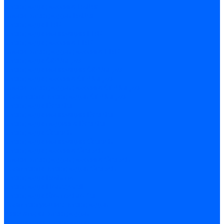
Электроды розжига Baltur
Блоки электродов Baltur
Электроды FBR
Электроды ионизации FBR
Электроды розжига FBR
Блоки электродов розжига FBR
Электроды CibUnigas
Электроды ионизации CibUnigas
Электроды розжига CibUnigas
Блоки электродов розжига CibUnigas
Комплекты электродов CibUnigas
Электроды Dreizler
Электроды ионизации Dreizler
Электроды поджига Dreizler
Электроды Giersch
Электроды ионизации Giersch
Электроды розжига Giersch
Блоки электродов розжига Giersch
Комплекты электродов Giersch
Электроды Brahma
Электроды Honeywell
Электроды Kromschroder
Комплектующие электродов
Фиксаторы электродов
Держатели электродов