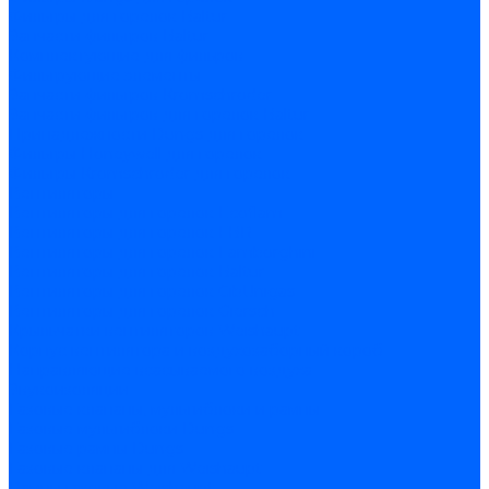
Фильтры для горелок Baltur
Запчасти фильтров Baltur
Комплектующие для фильров
Фильтрующие элементы
Запчасти фильтров Kromschroder
Запчасти фильтров для горелок Baltur
Принадлежности Dungs для горелок
Фильтры Honeywell для горелок
Фильтры Kromschroder для горелок
Вентиляторы
Вентиляторы для горелок Ecoflam
Вентиляторы для горелок FBR
Вентиляторы для горелок Lamborghini
Вентиляторы для горелок Baltur
Вентиляторы для горелок CibUnigas
Вентиляторы для горелок Giersch
Крыльчатки вентиляторов Weishaupt
Корпус вентилятора и воздухозаборный короб
Направляющие всасываемого воздуха
Звукоизоляции
Газовые клапаны, мультиблоки и рампы
Газовые мультиблоки Dungs
Газовые рампы Dungs
Газовые клапаны для Weishaupt
Рампы газовые Weishaupt