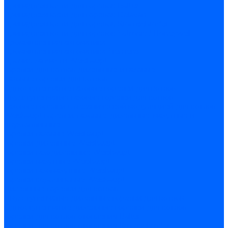
Принадлежности для горелок Baltur
Принадлежности для горелок Delavan
Принадлежности для горелок Kromschroder
Принадлежности для горелок Satronic / Honeywell
Промышленная автоматика
Промышленная автоматика Siemens
Прочие запчасти Weishaupt
Горелки для котлов дизельные и газовые
Газовые горелки для котлов
Одноступенчатые газовые горелки для котлов
Двухступенчатые газовые горелки для котлов
Газовые горелки с механической модуляцией для котлов
Weishaupt горелки: газовые, дизельные, мазутные и
двухтопливные
Горелки газовые Weishaupt
Горелки дизельные Weishaupt
Горелки газодизельные Weishaupt
Горелки мазутные Weishaupt
Горелки газомазутные Weishaupt
Горелки керосиновые Weishaupt
Дизельные горелки для котлов
Двухступенчатые дизельные горелки для котлов
Одноступенчатые дизельные горелки для котлов
Горелки для котлов отопления Baltur
Горелки для котлов отопления Kromschroder