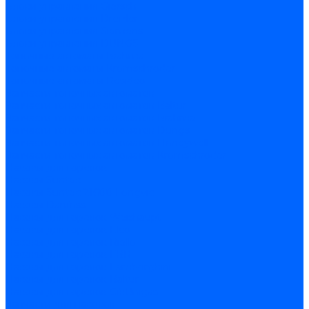
Блоки управления Giersch
Блоки управления Dreizler
Блоки управления Siemens
Блоки управления DUNGS
Топочные автоматы Brahma
Топочные автоматы Kromschroder
Топочные автоматы Resideo
Запчасти топочных автоматов
Запчасти топочных автоматов Baltur
Запчасти топочных автоматов Brahma
Запчасти топочных автоматов Dungs
Запчасти топочных автоматов Honeywell
Запчасти топочных автоматов Kromschroder
Насосы для горелок
Насосы Suntec
Насосы Suntec 21600 Longvic
Насосы Danfoss
Насосы для горелок Weishaupt
Насосы для горелок Elco
Насосы для горелок Riello
Насосы для горелок FBR
Насосы для горелок Lamborghini
Насосы для горелок Baltur
Насосы для горелок CibUnigas
Запчасти для насосов