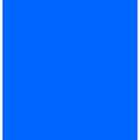
Запчасти насосов для горелок Baltur
Электроды поджига и ионизации
Электроды Weishaupt
Электроды ионизации Weishaupt
Электроды розжига Weishaupt
Электроды Elco
Электроды ионизации Elco
Электроды розжига Elco
Блоки электродов розжига Elco
Комплекты электродов Elco
Электроды Ecoflam
Электроды ионизации Ecoflam
Электроды розжига Ecoflam
Блоки электродов розжага Ecoflam
Комплекты электродов Ecoflam
Электроды Riello
Электроды ионизации Riello
Электроды розжига Riello
Комплекты электродов Riello
Электроды Lamborghini
Электроды ионизации Lamborghini
Электроды розжига Lamborghini
Блоки электродов Lamborghini
Электроды поджига и ионизации Baltur
Электроды ионизации Baltur