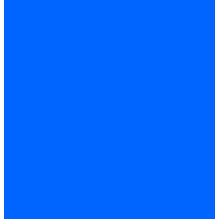
Комплектующие для реле давления
Ниппели
Кабели для реле давления
Фитинги соединительные
Держатели реле давления
Запчасти реле давления Dungs для горелок
Импульсные трубки
Запчасти реле давления Kromschroder
Запчасти реле давления Siemens для горелок
Запчасти реле давления для горелок Baltur
Форсунки
Форсунки Danfoss
Форсунки Fluidics
Форсунки для горелок Weishaupt
Форсунки для горелок Elco
Форсунки для горелок Ecoflam
Форсунки для горелок Riello
Форсунки для горелок F.B.R.
Форсунки CibUnigas
Форсунки Lamborghini
Форсунки Delavan
Форсунки Monarch
Форсунки Steinen
Форсунки для горелок Baltur
Датчики пламени