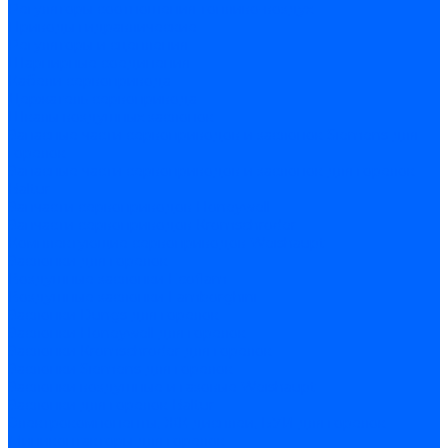
Регуляторы соотношения топливо-воздух
Приводы гидравлические
Регуляторы и сцепления
Шарнирные соединения
Кабели сервопривода
Держатель сервопривода
Шкалы воздушных заслонок
Запасные части сервоприводов и заслонок Siemens для
горелок
Запасные части сервоприводов и заслонок для горелок
Baltur
Запчасти сервоприводов Honeywell
Запчасти сервоприводов Kromschroder
Комплектующие сервоприводов Weishaupt
Заслонки для горелок
Воздушные заслонки Ecoflam
Воздушные заслонки Lamborghini
Заслонки Dungs для горелок
Заслонки Honeywell для горелок
Заслонки Kromschroder для горелок
Заслонки Siemens для горелок
Заслонки воздушные и газовые Weishaupt
Заслонки для горелок Baltur
Электрокомпоненты, ЖК дисплеи, БУИ для горелок
Миниконтакторы для горелок