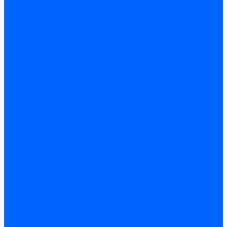
Трубы жаровые Weishaupt
Трубы жаровые Ecoflam
Трубы жаровые FBR
Трубы жаровые Lamborghini
Трубы жаровые Baltur
Жаровые трубы для газовых горелок Baltur
Трубы жаровые CibUnigas
Жаровые трубы Honeywell
Жаровые трубы Kromschroder
Комплектующие жаровых труб
Уравнительные диски
Уравнительные диски Elco
Уравнительные диски Ecoflam
Уравнительные диски Riello
Уравнительные диски FBR
Уравнительные диски Lamborhgini
Завихрители Dreizler
Уравнительные диски Giersch
Диффузоры
Диффузоры Ecoflam
Фланцы
Прокладки фланца
Прокладки фланца Ecoflam
Прокладки фланца FBR
Комплекты удлинения головы сгорания