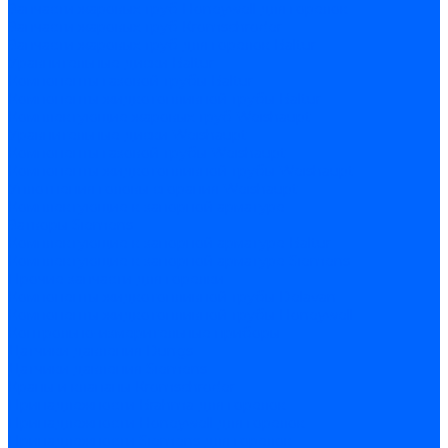
Запчасти жаровых труб Honeywell для горелок
Запчасти жаровых труб Kromschroder
Запчасти жаровых труб для горелок Baltur
Уравнительные диски Baltur
Компоненты газовой трубы Baltur
Компоненты жидкотопливной трубы Baltur
Комплектующие жаровых труб Weishaupt
Уравнительные диски Weishaupt
Компоненты газовой трубы Weishaupt
Компоненты жидкотопливной трубы Weishaupt
Уплотнения головы сгорания Weishaupt
Комплектующие к запорной арматуре
Затворы Siemens
Комплектующие к запорной арматуре Baltur
Комплектующие к запорной арматуре Siemens
Прочие запчасти для горелки
Компоненты жидкотопливной трубы Delavan
Компоненты жидкотопливной трубы Honeywell
Контрольно-измерительные приборы
Датчики давления Dungs
Датчики давления Siemens
Краны и клапаны Kromschroder
Принадлежности Brahma для горелок
Принадлежности Honeywell для горелок
Принадлежности Siemens для горелок