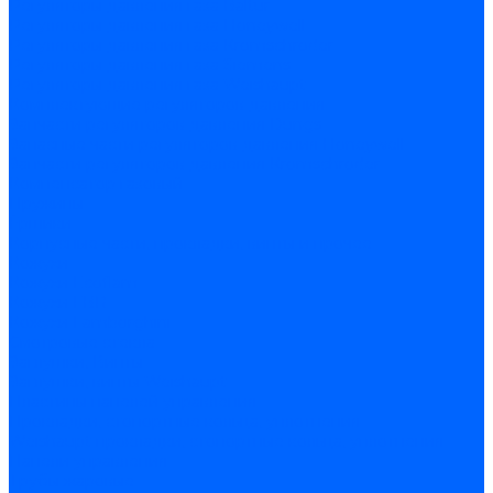
Регуляторы давления газа Baltur
Регуляторы давления газа Honeywell
Регуляторы давления газа Kromschroder
Регуляторы давления газа Siemens
Регуляторы давления газа Weishaupt
Комплектующие регуляторов давления
Запчасти регуляторов давления Dungs
Запасные части регуляторов давления Honeywell
Запчасти регуляторов давления Kromschroder
Компенсатор газовый
Пружины
Ёршики
Корпусные части, прокладки, винты и прочее
Кожухи
Кожухи Ecoflam
Кожухи FBR
Кожухи Lamborghini
Смотровые стекла
Заглушки, Винты
Заглушки, винты Weishaupt
Пластины панелей управления
Прокладки, стопортные кольца, уплотнения
Weishaupt прокладки, стопортные кольца, уплотнения
Панели управления
Трубы жаровые