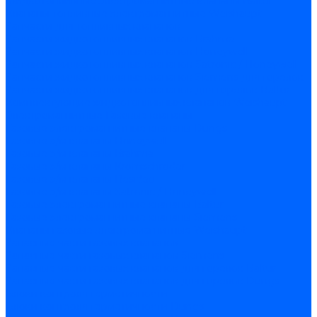
Жидкотопливные электромагнитные клапаны Baltur
Клапаны топливные электромагнитные Weishaupt
Запчасти для топливных клапанов
Запчасти жидкотопливных клапанов Brahma
Запчасти жидкотопливных клапанов Honeywell
Запчасти жидкотопливных клапанов Satronic / Honeywell
Запчасти жидкотопливных клапанов Siemens для горелок
Запчасти жидкотопливных клапанов для горелок Baltur
Комплектующие жидкотопливных клапанов Weishaupt
Электромагнитные Газовые клапаны
Газовые электромагнитные клапаны Dungs
Газовые э/м клапаны Honeywell
Газовые э/м клапаны Brahma
Газовые э/м клапаны Kromschroder
Газовые э/м клапаны Resideo
Газовые э/м клапаны Satronic / Honeywell
Газовые электромагнитные клапаны Baltur
Газовые электромагнитные клапаны Siemens
Клапаны газовые электромагнитные Weishaupt
Запасные части газовых клапанов
Запасные части газовых клапанов Siemens
Запасные части газовых клапанов для горелок Baltur
Запасные части газовых клапанов для горелок Dungs
Блоки контроля герметичности
Блоки контроля герметичности Dungs