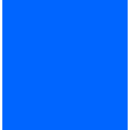
Доставка и оплата
Гарантия и условия возврата
Контакты
...
Каталог товаров
Запчасти для горелок
Блоки управления
Топочные автоматы Siemens
Менеджеры горения Weishaupt
Блоки управления Elco
Блоки управления Ecoflam
Блоки управления Riello
Блоки управления FBR
Топочные автоматы Honeywell
Блоки управления Lamborghini
Блоки управления Baltur
Блоки управления CibUnigas