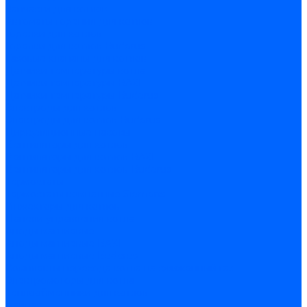
Запчасти для котлов
Автоматы горения для котлов
Горелки для котлов
Горелки для котлов Buderus
Газовые клапаны для котлов
Датчики температуры котла
Датчики температуры BAXI
Датчики температуры Buderus
Электроды для котлов
Электроды для котлов Buderus
Циркуляционные насосы
Вентиляторы для котлов
Вентиляторы для котлов BAXI
Вентиляторы для котлов Buderus
Термостаты
Термостаты комнатные Siemens
Инжекторы для котлов
Панели управления котла
Аноды магниевые
Аноды магниевые BAXI
Аноды магниевые Buderus
Комплекты перехода котла на сжиженный газ
Электромоторы для котла
Теплообменники для котлов
Байпас