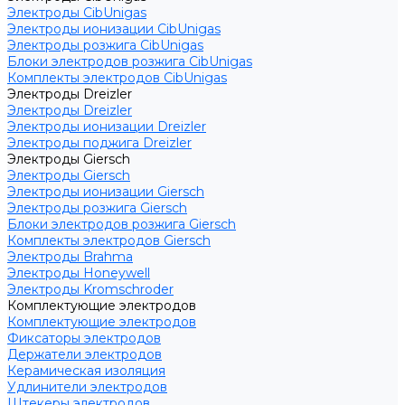
Электроды CibUnigas
Электроды ионизации CibUnigas
Электроды розжига CibUnigas
Блоки электродов розжига CibUnigas
Комплекты электродов CibUnigas
Электроды Dreizler
Электроды Dreizler
Электроды ионизации Dreizler
Электроды поджига Dreizler
Электроды Giersch
Электроды Giersch
Электроды ионизации Giersch
Электроды розжига Giersch
Блоки электродов розжига Giersch
Комплекты электродов Giersch
Электроды Brahma
Электроды Honeywell
Электроды Kromschroder
Комплектующие электродов
Комплектующие электродов
Фиксаторы электродов
Держатели электродов
Керамическая изоляция
Удлинители электродов
Штекеры электродов