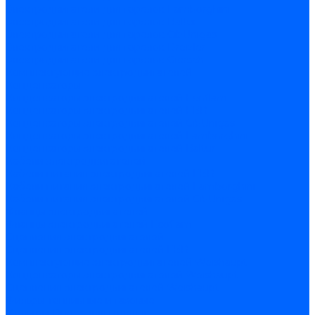
Электродвигатели для горелок Lamborghini
Электродвигатели для горелок Baltur
Электродвигатели для горелок CibUnigas
Электродвигатели для горелок Dreizler
Электродвигатели для горелок Giersch
Комплектующие электродвигателей
Конденсаторы
Конденсаторы электродвигателей Ecoflam
Конденсаторы электродвигателей FBR
Конденсаторы электродвигателей CibUnigas
Конденсаторы электродвигателей Lamborghini
Конденсаторы электродвигателей Baltur
Кабели электродвигателей
Кабели питания электродвигателей FBR
Кабели питания электродвигателей Lamborghini
Кабели питания электродвигателей CibUnigas
Фланцы электродвигателей
Фланцы электродвигателей Ecoflam
Сцепления электродвигателей
Сцепления электродвигателей FBR
Комплектующие электродвигателей Weishaupt
Конденсаторы электродвигателей Weishaupt
Сцепления электродвигателей Weishaupt
Фильры топливные и газовые
Фильтры Dungs для горелок