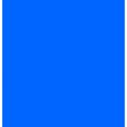
Блоки контроля герметичности Baltur
Блоки контроля герметичности Honeywell
Блоки контроля герметичности Kromschroder
Блоки контроля герметичности Siemens
Жидкотопливные шланги
Жидкотопливные шланги Ecoflam
Жидкотопливные шланги FBR
Жидкотопливные шланги Lamborghini
Жидкотопливные шланги CibUnigas
Шланги жидкотопливные Weishaupt
Газовые подводки
Форсуночные шланги
Жидкотопливные трубки для горелок
Жидкотопливные трубки Weishaupt
Фитинги
Фитинги Ecoflam
Фитинги жидкотопливные Baltur
Манометры
Вакуометры
Термометры
Комплект перехода на сжиженный газ
Датчики температуры и влажности
Датчики влажности и температуры Siemens
Регуляторы давления газа
Регуляторы давления газа Dungs