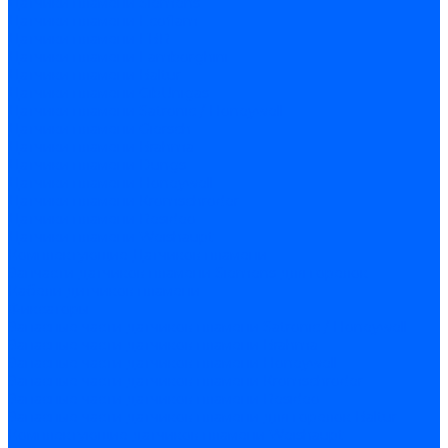
Датчики пламени Siemens
Датчики пламени Ecoflam
Датчики пламени FBR
Датчики пламени Lamborghini
Датчики пламени Baltur
Датчики пламени CibUnigas
Датчики пламени Satronic / Honeywell
Датчики пламени Giersch
Датчики пламени Brahma
Датчики пламени Dungs
Датчики пламени Honeywell
Датчики пламени Kromschroder
Датчики пламени Resideo
Датчики пламени Weishaupt
Комплектующие Датчиков пламени
Запчасти датчиков пламени Siemens для горелок
Кабели дитчиков пламени
Фиксаторы
Запасные части датчиков пламени Satronic / Honeywell
Запасные части датчиков пламени Brahma
Запасные части датчиков пламени Honeywell
Запасные части датчиков пламени Kromschroder
Запасные части датчиков пламени Resideo
Запасные части датчиков пламени для горелок Baltur
Комплектующие датчиков пламени Weishaupt