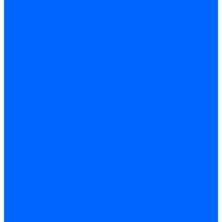
Керамическая изоляция
Удлинители электродов
Штекеры электродов
Запчасти электродов Brahma
Запчасти электродов Kromschroder
Запчасти электродов розжига и ионизации Baltur
Комплектующие электродов Weishaupt
Трансформаторы розжига
Трансформаторы розжига FIDA
Трансформаторы розжига Danfoss
Трансформаторы розжига Weishaupt
Трансформаторы розжига Elco
Трансформаторы розжига Ecoflam
Трансформаторы розжига Riello
Трансформаторы розжига FBR
Трансформаторы розжига Lamborghini
Трансформаторы розжига Baltur
Трансформаторы розжига CibUnigas
Трансформаторы розжига Giersch
Трансформаторы розжига Dreizler
Трансформаторы поджига Dungs
Трансформаторы розжига Brahma
Трансформаторы розжига Cofi
Трансформаторы розжига Honeywell
Трансформаторы розжига Kromschroder