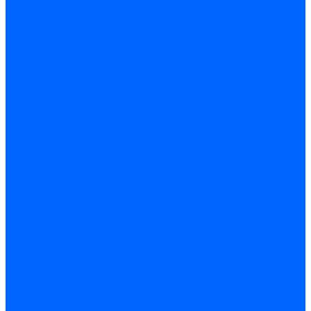
Кабели поджига и ионизации
Кабели поджига и ионизации Weishaupt
Кабели ионизации Weishaupt
Кабели поджига Weishaupt
Комплекты кабелей Weishaupt
Кабели поджига и ионизации Ecoflam
Кабели поджига Ecoflam
Кабели ионизации Ecoflam
Кабели поджига и ионазации FBR
Кабели ионизации FBR
Кабели поджига FBR
Кабели поджига и ионазации Lamborhini
Кабели ионизации Lamborghini
Кабели поджига Lamborghini
Кабели поджига и ионазации Baltur
Кабели ионизации Baltur
Кабели поджига Baltur
Кабели поджига и ионазации CibUnigas
Кабели ионизации CibUnigas
Кабели поджига CibUnigas
Кабели ионизации
Кабели поджига
Кабели в комплекте
Кабели электродов Cofi
Кабели электродов Dungs