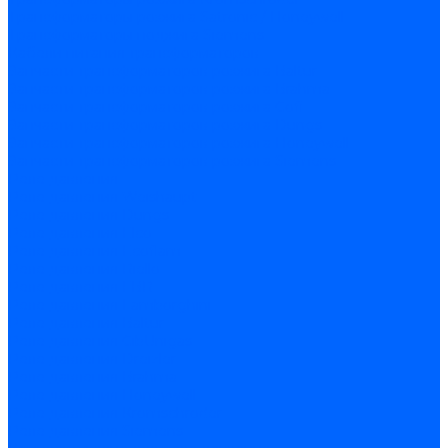
Трансформаторы розжига Satronic / Honeywell
Трансформаторы поджига Siemens
Кабели питания трансформаторов
Запчасти трансформаторов розжига Baltur
Запчасти трансформаторов розжига Brahma
Запчасти трансформаторов розжига Cofi
Запчасти трансформаторов розжига Dungs
Запчасти трансформаторов розжига Honeywell
Запчасти трансформаторов розжига Siemens
Реле давления
Реле давления Weishaupt
Реле давления Dungs
Реле давления Elco
Реле давления Ecoflam
Реле давления Riello
Реле давления FBR
Реле давления Lamborghini
Реле давления Baltur
Реле давления CibUnigas
Реле давления Dreizler
Реле давления Brahma
Реле давления Honeywell
Реле давления Kromschroder
Реле давления Siemens