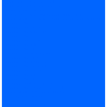
Кабели электродов Honeywell
Кабели электродов Kromschroder
Комплектующие кабелей
Запчасти кабелей розжига и ионизации Baltur
Комплектующие кабелей поджига и ионизации Weishaupt
Сервоприводы
Сервоприводы Siemens
Сервоприводы Weishaupt
Сервоприводы Elco
Сервоприводы Ecoflam
Сервоприводы Riello
Сервоприводы FBR
Сервоприводы Lamborghini
Сервоприводы Baltur
Сервоприводы CibUnigas
Сервоприводы Honeywell
Сервоприводы Dreizler
Сервоприводы Giersch
Сервоприводы Dungs
Сервоприводы Kromschroder
Сервоприводы Satronic / Honeywell
Комплектующие для сервоприводов
Вал воздушной заслонки
Пластина эластичная
Пружины сервоприводов