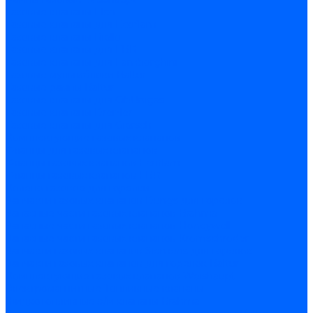
Газовые клапаны Elco
Газовые клапаны для Ecoflam
Газовые клапаны Riello
Газовые клапаны для FBR
Газовые клапаны для Lamborghini
Газовые мультиблоки Baltur
Газовые рампы Baltur
Газовые клапаны для CibUnigas
Газовые клапаны Dreizler
Газовые клапаны для Giersch
Комплектующие газовых клапанов
Фланцы для газовых клапанов
Фланцы газовых клапанов Ecoflam
Фланцы газовых клапанов FBR
Колено газовое для горелки
Запчасти газовых клапанов Dungs для горелок
Запасные части газовых клапанов Brahma
Запасные части газовых клапанов Honeywell
Запасные части газовых клапанов Kromschroder
Запчасти газовых клапанов Siemens для горелок
Запчасти газовых клапанов для горелок Baltur
Комплектующие газовых клапанов Weishaupt
Электромагнитные Топливные клапаны
Жидкотопливные э/м клапаны Brahma