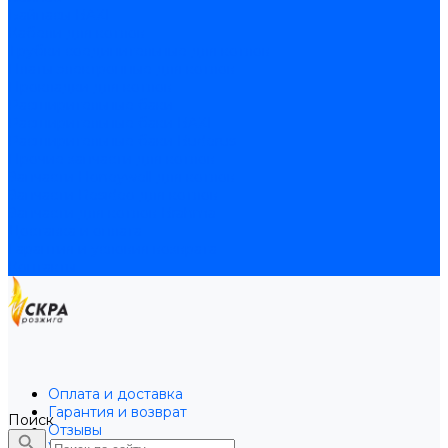
Байпасы BAXI
Кабели для котлов
Трубки соединительные для котлов
Платы электронные для котлов
Прокладки для котлов
Расширительные баки
Расширительные баки BAXI
Расширительные баки Buderus
Прочие запчасти для котлов
Запчасти Honeywell для котлов
Запчасти Resideo для котлов
Запчасти для котлов Brahma
Доставка и оплата
Гарантия и условия возврата
Контакты
Оплата и доставка
Гарантия и возврат
Поиск
Отзывы