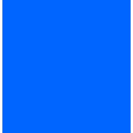
Регуляторы соотношения топливо-воздух
Приводы гидравлические
Регуляторы и сцепления
Шарнирные соединения
Кабели сервопривода
Держатель сервопривода
Шкалы воздушных заслонок
Запасные части сервоприводов и заслонок Siemens для
горелок
Запасные части сервоприводов и заслонок для горелок
Baltur
Запчасти сервоприводов Honeywell
Запчасти сервоприводов Kromschroder
Комплектующие сервоприводов Weishaupt
Заслонки для горелок
Воздушные заслонки Ecoflam
Воздушные заслонки Lamborghini
Заслонки Dungs для горелок
Заслонки Honeywell для горелок
Заслонки Kromschroder для горелок
Заслонки Siemens для горелок
Заслонки воздушные и газовые Weishaupt
Заслонки для горелок Baltur
Электрокомпоненты, ЖК дисплеи, БУИ для горелок
Миниконтакторы для горелок