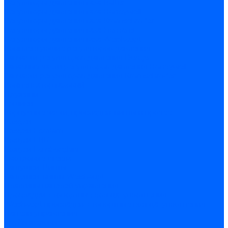
Регуляторы давления газа Baltur
Регуляторы давления газа Honeywell
Регуляторы давления газа Kromschroder
Регуляторы давления газа Siemens
Регуляторы давления газа Weishaupt
Комплектующие регуляторов давления
Запчасти регуляторов давления Dungs
Запасные части регуляторов давления Honeywell
Запчасти регуляторов давления Kromschroder
Компенсатор газовый
Пружины
Ёршики
Корпусные части, прокладки, винты и прочее
Кожухи
Кожухи Ecoflam
Кожухи FBR
Кожухи Lamborghini
Смотровые стекла
Заглушки, Винты
Заглушки, винты Weishaupt
Пластины панелей управления
Прокладки, стопортные кольца, уплотнения
Weishaupt прокладки, стопортные кольца, уплотнения
Панели управления
Трубы жаровые