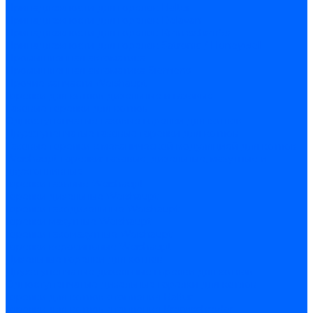
Принадлежности для горелок Baltur
Принадлежности для горелок Delavan
Принадлежности для горелок Kromschroder
Принадлежности для горелок Satronic / Honeywell
Промышленная автоматика
Промышленная автоматика Siemens
Прочие запчасти Weishaupt
Горелки для котлов дизельные и газовые
Газовые горелки для котлов
Одноступенчатые газовые горелки для котлов
Двухступенчатые газовые горелки для котлов
Газовые горелки с механической модуляцией для котлов
Weishaupt горелки: газовые, дизельные, мазутные и
двухтопливные
Горелки газовые Weishaupt
Горелки дизельные Weishaupt
Горелки газодизельные Weishaupt
Горелки мазутные Weishaupt
Горелки газомазутные Weishaupt
Горелки керосиновые Weishaupt
Дизельные горелки для котлов
Двухступенчатые дизельные горелки для котлов
Одноступенчатые дизельные горелки для котлов
Горелки для котлов отопления Baltur
Горелки для котлов отопления Kromschroder