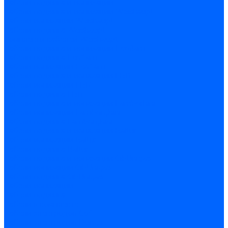
Кабели поджига и ионизации
Кабели поджига и ионизации Weishaupt
Кабели ионизации Weishaupt
Кабели поджига Weishaupt
Комплекты кабелей Weishaupt
Кабели поджига и ионизации Ecoflam
Кабели поджига Ecoflam
Кабели ионизации Ecoflam
Кабели поджига и ионазации FBR
Кабели ионизации FBR
Кабели поджига FBR
Кабели поджига и ионазации Lamborhini
Кабели ионизации Lamborghini
Кабели поджига Lamborghini
Кабели поджига и ионазации Baltur
Кабели ионизации Baltur
Кабели поджига Baltur
Кабели поджига и ионазации CibUnigas
Кабели ионизации CibUnigas
Кабели поджига CibUnigas
Кабели ионизации
Кабели поджига
Кабели в комплекте
Кабели электродов Cofi
Кабели электродов Dungs