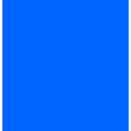
Запчасти для котлов
Автоматы горения для котлов
Горелки для котлов
Горелки для котлов Buderus
Газовые клапаны для котлов
Датчики температуры котла
Датчики температуры BAXI
Датчики температуры Buderus
Электроды для котлов
Электроды для котлов Buderus
Циркуляционные насосы
Вентиляторы для котлов
Вентиляторы для котлов BAXI
Вентиляторы для котлов Buderus
Термостаты
Термостаты комнатные Siemens
Инжекторы для котлов
Панели управления котла
Аноды магниевые
Аноды магниевые BAXI
Аноды магниевые Buderus
Комплекты перехода котла на сжиженный газ
Электромоторы для котла
Теплообменники для котлов
Байпас