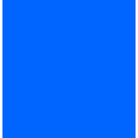
Датчики пламени Siemens
Датчики пламени Ecoflam
Датчики пламени FBR
Датчики пламени Lamborghini
Датчики пламени Baltur
Датчики пламени CibUnigas
Датчики пламени Satronic / Honeywell
Датчики пламени Giersch
Датчики пламени Brahma
Датчики пламени Dungs
Датчики пламени Honeywell
Датчики пламени Kromschroder
Датчики пламени Resideo
Датчики пламени Weishaupt
Комплектующие Датчиков пламени
Запчасти датчиков пламени Siemens для горелок
Кабели дитчиков пламени
Фиксаторы
Запасные части датчиков пламени Satronic / Honeywell
Запасные части датчиков пламени Brahma
Запасные части датчиков пламени Honeywell
Запасные части датчиков пламени Kromschroder
Запасные части датчиков пламени Resideo
Запасные части датчиков пламени для горелок Baltur
Комплектующие датчиков пламени Weishaupt