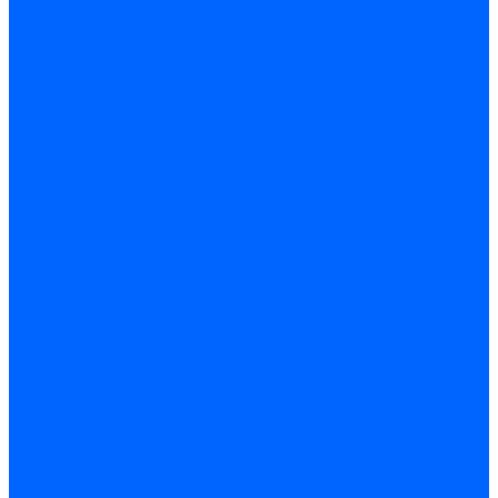
Блоки контроля герметичности Baltur
Блоки контроля герметичности Honeywell
Блоки контроля герметичности Kromschroder
Блоки контроля герметичности Siemens
Жидкотопливные шланги
Жидкотопливные шланги Ecoflam
Жидкотопливные шланги FBR
Жидкотопливные шланги Lamborghini
Жидкотопливные шланги CibUnigas
Шланги жидкотопливные Weishaupt
Газовые подводки
Форсуночные шланги
Жидкотопливные трубки для горелок
Жидкотопливные трубки Weishaupt
Фитинги
Фитинги Ecoflam
Фитинги жидкотопливные Baltur
Манометры
Вакуометры
Термометры
Комплект перехода на сжиженный газ
Датчики температуры и влажности
Датчики влажности и температуры Siemens
Регуляторы давления газа
Регуляторы давления газа Dungs