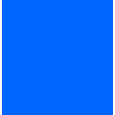
Трансформаторы розжига Satronic / Honeywell
Трансформаторы поджига Siemens
Кабели питания трансформаторов
Запчасти трансформаторов розжига Baltur
Запчасти трансформаторов розжига Brahma
Запчасти трансформаторов розжига Cofi
Запчасти трансформаторов розжига Dungs
Запчасти трансформаторов розжига Honeywell
Запчасти трансформаторов розжига Siemens
Реле давления
Реле давления Weishaupt
Реле давления Dungs
Реле давления Elco
Реле давления Ecoflam
Реле давления Riello
Реле давления FBR
Реле давления Lamborghini
Реле давления Baltur
Реле давления CibUnigas
Реле давления Dreizler
Реле давления Brahma
Реле давления Honeywell
Реле давления Kromschroder
Реле давления Siemens