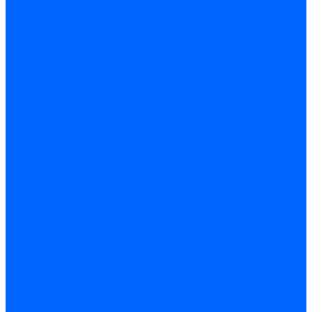
Газовые клапаны Elco
Газовые клапаны для Ecoflam
Газовые клапаны Riello
Газовые клапаны для FBR
Газовые клапаны для Lamborghini
Газовые мультиблоки Baltur
Газовые рампы Baltur
Газовые клапаны для CibUnigas
Газовые клапаны Dreizler
Газовые клапаны для Giersch
Комплектующие газовых клапанов
Фланцы для газовых клапанов
Фланцы газовых клапанов Ecoflam
Фланцы газовых клапанов FBR
Колено газовое для горелки
Запчасти газовых клапанов Dungs для горелок
Запасные части газовых клапанов Brahma
Запасные части газовых клапанов Honeywell
Запасные части газовых клапанов Kromschroder
Запчасти газовых клапанов Siemens для горелок
Запчасти газовых клапанов для горелок Baltur
Комплектующие газовых клапанов Weishaupt
Электромагнитные Топливные клапаны
Жидкотопливные э/м клапаны Brahma