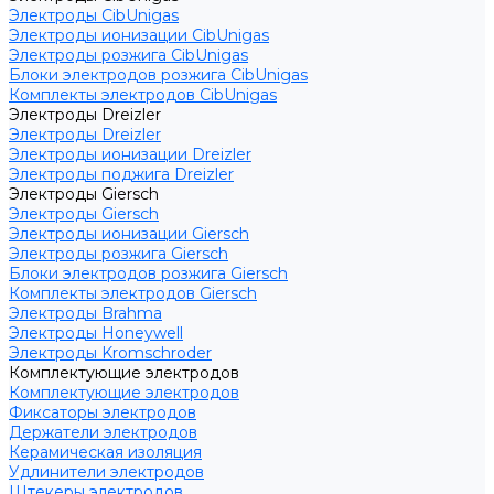
Электроды CibUnigas
Электроды ионизации CibUnigas
Электроды розжига CibUnigas
Блоки электродов розжига CibUnigas
Комплекты электродов CibUnigas
Электроды Dreizler
Электроды Dreizler
Электроды ионизации Dreizler
Электроды поджига Dreizler
Электроды Giersch
Электроды Giersch
Электроды ионизации Giersch
Электроды розжига Giersch
Блоки электродов розжига Giersch
Комплекты электродов Giersch
Электроды Brahma
Электроды Honeywell
Электроды Kromschroder
Комплектующие электродов
Комплектующие электродов
Фиксаторы электродов
Держатели электродов
Керамическая изоляция
Удлинители электродов
Штекеры электродов