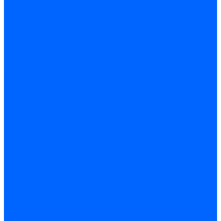
Доставка и оплата
Гарантия и условия возврата
Контакты
...
Каталог товаров
Запчасти для горелок
Блоки управления
Топочные автоматы Siemens
Менеджеры горения Weishaupt
Блоки управления Elco
Блоки управления Ecoflam
Блоки управления Riello
Блоки управления FBR
Топочные автоматы Honeywell
Блоки управления Lamborghini
Блоки управления Baltur
Блоки управления CibUnigas