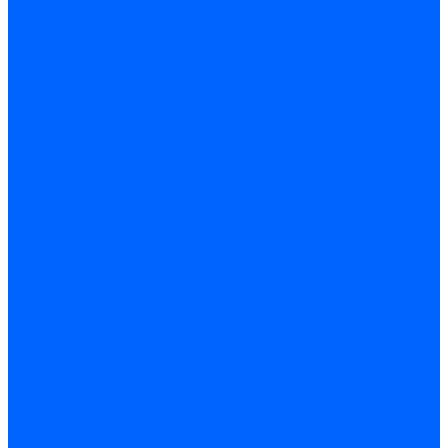
Электродвигатели для горелок Lamborghini
Электродвигатели для горелок Baltur
Электродвигатели для горелок CibUnigas
Электродвигатели для горелок Dreizler
Электродвигатели для горелок Giersch
Комплектующие электродвигателей
Конденсаторы
Конденсаторы электродвигателей Ecoflam
Конденсаторы электродвигателей FBR
Конденсаторы электродвигателей CibUnigas
Конденсаторы электродвигателей Lamborghini
Конденсаторы электродвигателей Baltur
Кабели электродвигателей
Кабели питания электродвигателей FBR
Кабели питания электродвигателей Lamborghini
Кабели питания электродвигателей CibUnigas
Фланцы электродвигателей
Фланцы электродвигателей Ecoflam
Сцепления электродвигателей
Сцепления электродвигателей FBR
Комплектующие электродвигателей Weishaupt
Конденсаторы электродвигателей Weishaupt
Сцепления электродвигателей Weishaupt
Фильры топливные и газовые
Фильтры Dungs для горелок