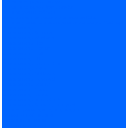
Кабели электродов Honeywell
Кабели электродов Kromschroder
Комплектующие кабелей
Запчасти кабелей розжига и ионизации Baltur
Комплектующие кабелей поджига и ионизации Weishaupt
Сервоприводы
Сервоприводы Siemens
Сервоприводы Weishaupt
Сервоприводы Elco
Сервоприводы Ecoflam
Сервоприводы Riello
Сервоприводы FBR
Сервоприводы Lamborghini
Сервоприводы Baltur
Сервоприводы CibUnigas
Сервоприводы Honeywell
Сервоприводы Dreizler
Сервоприводы Giersch
Сервоприводы Dungs
Сервоприводы Kromschroder
Сервоприводы Satronic / Honeywell
Комплектующие для сервоприводов
Вал воздушной заслонки
Пластина эластичная
Пружины сервоприводов