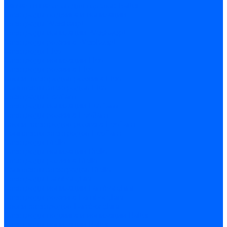
Запчасти насосов для горелок Baltur
Электроды поджига и ионизации
Электроды Weishaupt
Электроды ионизации Weishaupt
Электроды розжига Weishaupt
Электроды Elco
Электроды ионизации Elco
Электроды розжига Elco
Блоки электродов розжига Elco
Комплекты электродов Elco
Электроды Ecoflam
Электроды ионизации Ecoflam
Электроды розжига Ecoflam
Блоки электродов розжага Ecoflam
Комплекты электродов Ecoflam
Электроды Riello
Электроды ионизации Riello
Электроды розжига Riello
Комплекты электродов Riello
Электроды Lamborghini
Электроды ионизации Lamborghini
Электроды розжига Lamborghini
Блоки электродов Lamborghini
Электроды поджига и ионизации Baltur
Электроды ионизации Baltur