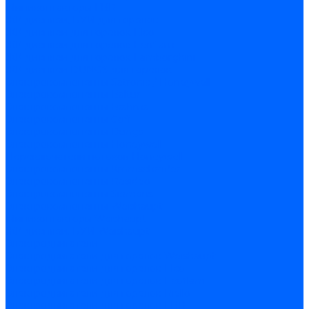
Миниконтакторы FBR
ЖК дисплеи, БУИ для горелок
ЖК дисплеи для горелок Elco
ЖК дисплеи для горелок Ecoflam
ЖК дисплеи для горелок Lamborghini
ЖК дисплеи DUNGS для горелок
Электрокомпоненты Satronic / Honeywell
Электрокомпоненты Baltur
Электрокомпоненты Brahma
Электрокомпоненты Cofi
Электрокомпоненты Dungs
Электрокомпоненты Honeywell
Переключатели потоков Honeywell
Электрокомпоненты Kromschroder
Электрокомпоненты Resideo
Электрокомпоненты Siemens
Электрокомпоненты Weishaupt
Миниконтакторы Weishaupt
ЖК дисплеи, БУИ Weishaupt
Электродвигатели
Электродвигатели для горелок Weishaupt
Электродвигатели для горелок Elco
Электродвигатели для горелок Ecoflam
Электродвигатели для горелок Riello
Электродвигатели для горелок FBR