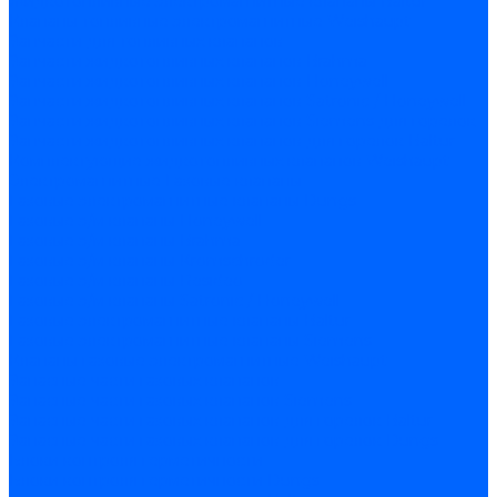
Жидкотопливные электромагнитные клапаны Baltur
Клапаны топливные электромагнитные Weishaupt
Запчасти для топливных клапанов
Запчасти жидкотопливных клапанов Brahma
Запчасти жидкотопливных клапанов Honeywell
Запчасти жидкотопливных клапанов Satronic / Honeywell
Запчасти жидкотопливных клапанов Siemens для горелок
Запчасти жидкотопливных клапанов для горелок Baltur
Комплектующие жидкотопливных клапанов Weishaupt
Электромагнитные Газовые клапаны
Газовые электромагнитные клапаны Dungs
Газовые э/м клапаны Honeywell
Газовые э/м клапаны Brahma
Газовые э/м клапаны Kromschroder
Газовые э/м клапаны Resideo
Газовые э/м клапаны Satronic / Honeywell
Газовые электромагнитные клапаны Baltur
Газовые электромагнитные клапаны Siemens
Клапаны газовые электромагнитные Weishaupt
Запасные части газовых клапанов
Запасные части газовых клапанов Siemens
Запасные части газовых клапанов для горелок Baltur
Запасные части газовых клапанов для горелок Dungs
Блоки контроля герметичности
Блоки контроля герметичности Dungs