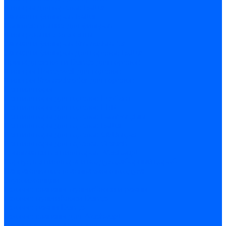
Фильтры для горелок Baltur
Запчасти фильтров Baltur
Комплектующие для фильров
Фильтрующие элементы
Запчасти фильтров Kromschroder
Запчасти фильтров для горелок Baltur
Принадлежности Dungs для горелок
Фильтры Honeywell для горелок
Фильтры Kromschroder для горелок
Вентиляторы
Вентиляторы для горелок Ecoflam
Вентиляторы для горелок FBR
Вентиляторы для горелок Lamborghini
Вентиляторы для горелок Baltur
Вентиляторы для горелок CibUnigas
Вентиляторы для горелок Giersch
Крыльчатки вентиляторов Weishaupt
Корпус вентилятора и воздухозаборный короб
Направляющие всасываемого воздуха
Звукоизоляции
Газовые клапаны, мультиблоки и рампы
Газовые мультиблоки Dungs
Газовые рампы Dungs
Газовые клапаны для Weishaupt
Рампы газовые Weishaupt