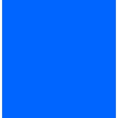
Комплектующие для реле давления
Ниппели
Кабели для реле давления
Фитинги соединительные
Держатели реле давления
Запчасти реле давления Dungs для горелок
Импульсные трубки
Запчасти реле давления Kromschroder
Запчасти реле давления Siemens для горелок
Запчасти реле давления для горелок Baltur
Форсунки
Форсунки Danfoss
Форсунки Fluidics
Форсунки для горелок Weishaupt
Форсунки для горелок Elco
Форсунки для горелок Ecoflam
Форсунки для горелок Riello
Форсунки для горелок F.B.R.
Форсунки CibUnigas
Форсунки Lamborghini
Форсунки Delavan
Форсунки Monarch
Форсунки Steinen
Форсунки для горелок Baltur
Датчики пламени