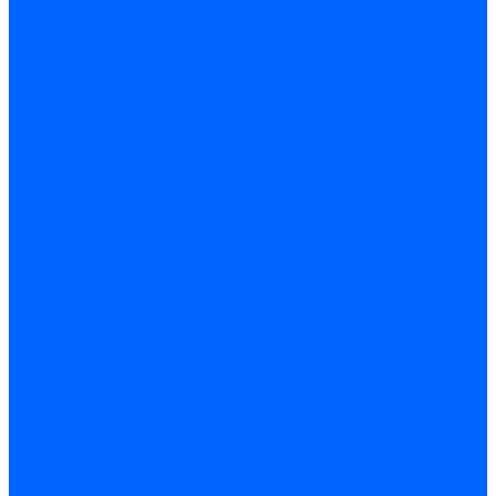
Электроды розжига Baltur
Блоки электродов Baltur
Электроды FBR
Электроды ионизации FBR
Электроды розжига FBR
Блоки электродов розжига FBR
Электроды CibUnigas
Электроды ионизации CibUnigas
Электроды розжига CibUnigas
Блоки электродов розжига CibUnigas
Комплекты электродов CibUnigas
Электроды Dreizler
Электроды ионизации Dreizler
Электроды поджига Dreizler
Электроды Giersch
Электроды ионизации Giersch
Электроды розжига Giersch
Блоки электродов розжига Giersch
Комплекты электродов Giersch
Электроды Brahma
Электроды Honeywell
Электроды Kromschroder
Комплектующие электродов
Фиксаторы электродов
Держатели электродов