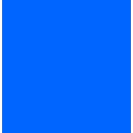
Трубы жаровые Weishaupt
Трубы жаровые Ecoflam
Трубы жаровые FBR
Трубы жаровые Lamborghini
Трубы жаровые Baltur
Жаровые трубы для газовых горелок Baltur
Трубы жаровые CibUnigas
Жаровые трубы Honeywell
Жаровые трубы Kromschroder
Комплектующие жаровых труб
Уравнительные диски
Уравнительные диски Elco
Уравнительные диски Ecoflam
Уравнительные диски Riello
Уравнительные диски FBR
Уравнительные диски Lamborhgini
Завихрители Dreizler
Уравнительные диски Giersch
Диффузоры
Диффузоры Ecoflam
Фланцы
Прокладки фланца
Прокладки фланца Ecoflam
Прокладки фланца FBR
Комплекты удлинения головы сгорания