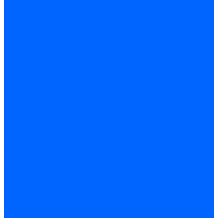
Блоки управления Giersch
Блоки управления Dreizler
Блоки управления Siemens
Блоки управления DUNGS
Топочные автоматы Brahma
Топочные автоматы Kromschroder
Топочные автоматы Resideo
Запчасти топочных автоматов
Запчасти топочных автоматов Baltur
Запчасти топочных автоматов Brahma
Запчасти топочных автоматов Dungs
Запчасти топочных автоматов Honeywell
Запчасти топочных автоматов Kromschroder
Насосы для горелок
Насосы Suntec
Насосы Suntec 21600 Longvic
Насосы Danfoss
Насосы для горелок Weishaupt
Насосы для горелок Elco
Насосы для горелок Riello
Насосы для горелок FBR
Насосы для горелок Lamborghini
Насосы для горелок Baltur
Насосы для горелок CibUnigas
Запчасти для насосов