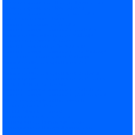
Запчасти жаровых труб Honeywell для горелок
Запчасти жаровых труб Kromschroder
Запчасти жаровых труб для горелок Baltur
Уравнительные диски Baltur
Компоненты газовой трубы Baltur
Компоненты жидкотопливной трубы Baltur
Комплектующие жаровых труб Weishaupt
Уравнительные диски Weishaupt
Компоненты газовой трубы Weishaupt
Компоненты жидкотопливной трубы Weishaupt
Уплотнения головы сгорания Weishaupt
Комплектующие к запорной арматуре
Затворы Siemens
Комплектующие к запорной арматуре Baltur
Комплектующие к запорной арматуре Siemens
Прочие запчасти для горелки
Компоненты жидкотопливной трубы Delavan
Компоненты жидкотопливной трубы Honeywell
Контрольно-измерительные приборы
Датчики давления Dungs
Датчики давления Siemens
Краны и клапаны Kromschroder
Принадлежности Brahma для горелок
Принадлежности Honeywell для горелок
Принадлежности Siemens для горелок