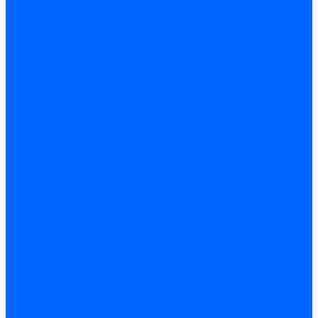
Керамическая изоляция
Удлинители электродов
Штекеры электродов
Запчасти электродов Brahma
Запчасти электродов Kromschroder
Запчасти электродов розжига и ионизации Baltur
Комплектующие электродов Weishaupt
Трансформаторы розжига
Трансформаторы розжига FIDA
Трансформаторы розжига Danfoss
Трансформаторы розжига Weishaupt
Трансформаторы розжига Elco
Трансформаторы розжига Ecoflam
Трансформаторы розжига Riello
Трансформаторы розжига FBR
Трансформаторы розжига Lamborghini
Трансформаторы розжига Baltur
Трансформаторы розжига CibUnigas
Трансформаторы розжига Giersch
Трансформаторы розжига Dreizler
Трансформаторы поджига Dungs
Трансформаторы розжига Brahma
Трансформаторы розжига Cofi
Трансформаторы розжига Honeywell
Трансформаторы розжига Kromschroder