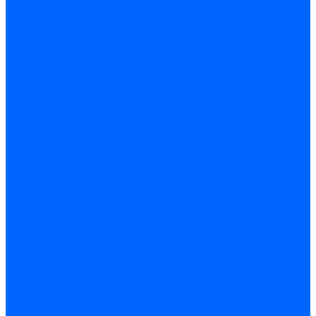
Электродвигатели для горелок Lamborghini
Электродвигатели для горелок Baltur
Электродвигатели для горелок CibUnigas
Электродвигатели для горелок Dreizler
Электродвигатели для горелок Giersch
Комплектующие электродвигателей
Конденсаторы
Конденсаторы электродвигателей Ecoflam
Конденсаторы электродвигателей FBR
Конденсаторы электродвигателей CibUnigas
Конденсаторы электродвигателей Lamborghini
Конденсаторы электродвигателей Baltur
Кабели электродвигателей
Кабели питания электродвигателей FBR
Кабели питания электродвигателей Lamborghini
Кабели питания электродвигателей CibUnigas
Фланцы электродвигателей
Фланцы электродвигателей Ecoflam
Сцепления электродвигателей
Сцепления электродвигателей FBR
Комплектующие электродвигателей Weishaupt
Конденсаторы электродвигателей Weishaupt
Сцепления электродвигателей Weishaupt
Фильры топливные и газовые
Фильтры Dungs для горелок