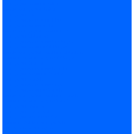
Электроды розжига Baltur
Блоки электродов Baltur
Электроды FBR
Электроды ионизации FBR
Электроды розжига FBR
Блоки электродов розжига FBR
Электроды CibUnigas
Электроды ионизации CibUnigas
Электроды розжига CibUnigas
Блоки электродов розжига CibUnigas
Комплекты электродов CibUnigas
Электроды Dreizler
Электроды ионизации Dreizler
Электроды поджига Dreizler
Электроды Giersch
Электроды ионизации Giersch
Электроды розжига Giersch
Блоки электродов розжига Giersch
Комплекты электродов Giersch
Электроды Brahma
Электроды Honeywell
Электроды Kromschroder
Комплектующие электродов
Фиксаторы электродов
Держатели электродов