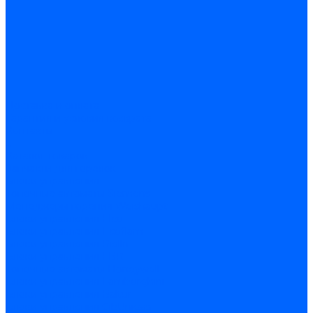
Доставка и оплата
Гарантия и условия возврата
Контакты
...
Каталог товаров
Запчасти для горелок
Блоки управления
Топочные автоматы Siemens
Менеджеры горения Weishaupt
Блоки управления Elco
Блоки управления Ecoflam
Блоки управления Riello
Блоки управления FBR
Топочные автоматы Honeywell
Блоки управления Lamborghini
Блоки управления Baltur
Блоки управления CibUnigas