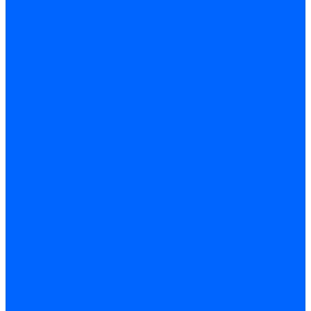
Запчасти жаровых труб Honeywell для горелок
Запчасти жаровых труб Kromschroder
Запчасти жаровых труб для горелок Baltur
Уравнительные диски Baltur
Компоненты газовой трубы Baltur
Компоненты жидкотопливной трубы Baltur
Комплектующие жаровых труб Weishaupt
Уравнительные диски Weishaupt
Компоненты газовой трубы Weishaupt
Компоненты жидкотопливной трубы Weishaupt
Уплотнения головы сгорания Weishaupt
Комплектующие к запорной арматуре
Затворы Siemens
Комплектующие к запорной арматуре Baltur
Комплектующие к запорной арматуре Siemens
Прочие запчасти для горелки
Компоненты жидкотопливной трубы Delavan
Компоненты жидкотопливной трубы Honeywell
Контрольно-измерительные приборы
Датчики давления Dungs
Датчики давления Siemens
Краны и клапаны Kromschroder
Принадлежности Brahma для горелок
Принадлежности Honeywell для горелок
Принадлежности Siemens для горелок