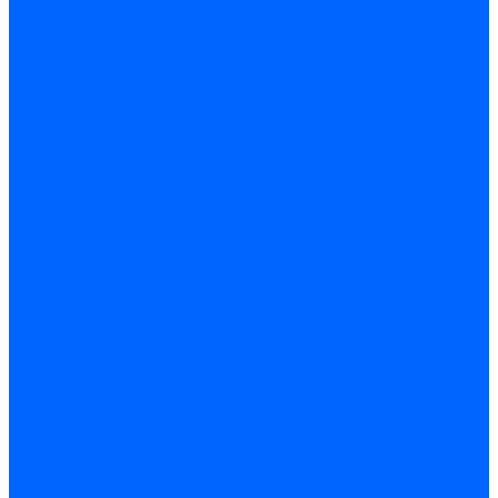
Керамическая изоляция
Удлинители электродов
Штекеры электродов
Запчасти электродов Brahma
Запчасти электродов Kromschroder
Запчасти электродов розжига и ионизации Baltur
Комплектующие электродов Weishaupt
Трансформаторы розжига
Трансформаторы розжига FIDA
Трансформаторы розжига Danfoss
Трансформаторы розжига Weishaupt
Трансформаторы розжига Elco
Трансформаторы розжига Ecoflam
Трансформаторы розжига Riello
Трансформаторы розжига FBR
Трансформаторы розжига Lamborghini
Трансформаторы розжига Baltur
Трансформаторы розжига CibUnigas
Трансформаторы розжига Giersch
Трансформаторы розжига Dreizler
Трансформаторы поджига Dungs
Трансформаторы розжига Brahma
Трансформаторы розжига Cofi
Трансформаторы розжига Honeywell
Трансформаторы розжига Kromschroder