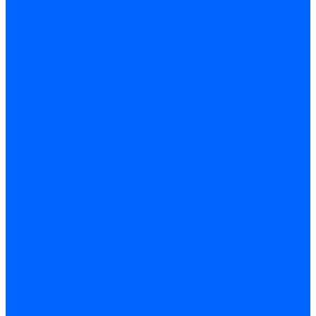
Комплектующие для реле давления
Ниппели
Кабели для реле давления
Фитинги соединительные
Держатели реле давления
Запчасти реле давления Dungs для горелок
Импульсные трубки
Запчасти реле давления Kromschroder
Запчасти реле давления Siemens для горелок
Запчасти реле давления для горелок Baltur
Форсунки
Форсунки Danfoss
Форсунки Fluidics
Форсунки для горелок Weishaupt
Форсунки для горелок Elco
Форсунки для горелок Ecoflam
Форсунки для горелок Riello
Форсунки для горелок F.B.R.
Форсунки CibUnigas
Форсунки Lamborghini
Форсунки Delavan
Форсунки Monarch
Форсунки Steinen
Форсунки для горелок Baltur
Датчики пламени