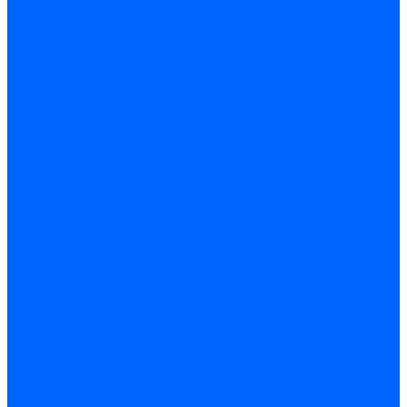
Датчики пламени Siemens
Датчики пламени Ecoflam
Датчики пламени FBR
Датчики пламени Lamborghini
Датчики пламени Baltur
Датчики пламени CibUnigas
Датчики пламени Satronic / Honeywell
Датчики пламени Giersch
Датчики пламени Brahma
Датчики пламени Dungs
Датчики пламени Honeywell
Датчики пламени Kromschroder
Датчики пламени Resideo
Датчики пламени Weishaupt
Комплектующие Датчиков пламени
Запчасти датчиков пламени Siemens для горелок
Кабели дитчиков пламени
Фиксаторы
Запасные части датчиков пламени Satronic / Honeywell
Запасные части датчиков пламени Brahma
Запасные части датчиков пламени Honeywell
Запасные части датчиков пламени Kromschroder
Запасные части датчиков пламени Resideo
Запасные части датчиков пламени для горелок Baltur
Комплектующие датчиков пламени Weishaupt