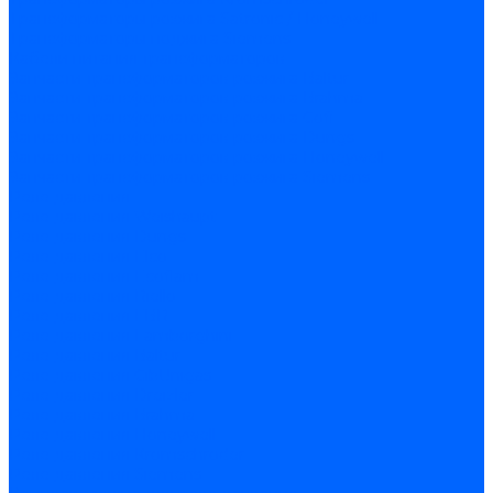
Трансформаторы розжига Satronic / Honeywell
Трансформаторы поджига Siemens
Кабели питания трансформаторов
Запчасти трансформаторов розжига Baltur
Запчасти трансформаторов розжига Brahma
Запчасти трансформаторов розжига Cofi
Запчасти трансформаторов розжига Dungs
Запчасти трансформаторов розжига Honeywell
Запчасти трансформаторов розжига Siemens
Реле давления
Реле давления Weishaupt
Реле давления Dungs
Реле давления Elco
Реле давления Ecoflam
Реле давления Riello
Реле давления FBR
Реле давления Lamborghini
Реле давления Baltur
Реле давления CibUnigas
Реле давления Dreizler
Реле давления Brahma
Реле давления Honeywell
Реле давления Kromschroder
Реле давления Siemens