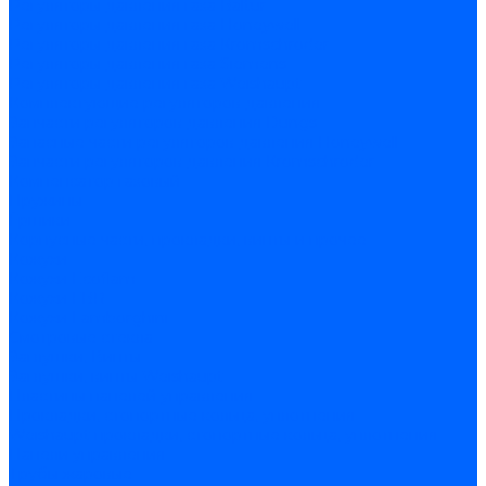
Регуляторы давления газа Baltur
Регуляторы давления газа Honeywell
Регуляторы давления газа Kromschroder
Регуляторы давления газа Siemens
Регуляторы давления газа Weishaupt
Комплектующие регуляторов давления
Запчасти регуляторов давления Dungs
Запасные части регуляторов давления Honeywell
Запчасти регуляторов давления Kromschroder
Компенсатор газовый
Пружины
Ёршики
Корпусные части, прокладки, винты и прочее
Кожухи
Кожухи Ecoflam
Кожухи FBR
Кожухи Lamborghini
Смотровые стекла
Заглушки, Винты
Заглушки, винты Weishaupt
Пластины панелей управления
Прокладки, стопортные кольца, уплотнения
Weishaupt прокладки, стопортные кольца, уплотнения
Панели управления
Трубы жаровые