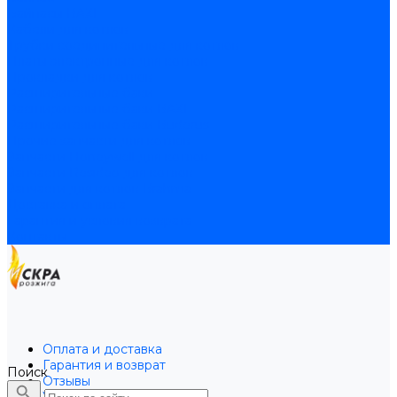
Байпасы BAXI
Кабели для котлов
Трубки соединительные для котлов
Платы электронные для котлов
Прокладки для котлов
Расширительные баки
Расширительные баки BAXI
Расширительные баки Buderus
Прочие запчасти для котлов
Запчасти Honeywell для котлов
Запчасти Resideo для котлов
Запчасти для котлов Brahma
Доставка и оплата
Гарантия и условия возврата
Контакты
Оплата и доставка
Гарантия и возврат
Поиск
Отзывы