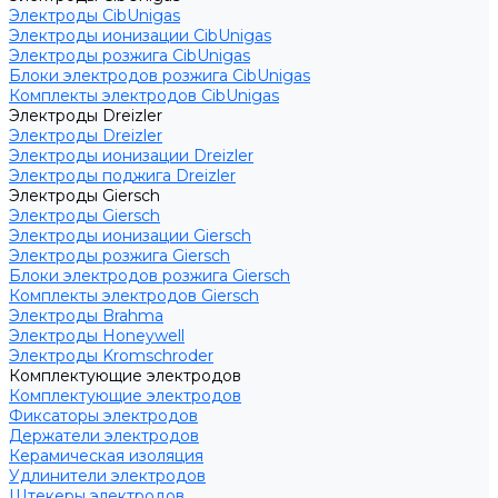
Электроды CibUnigas
Электроды ионизации CibUnigas
Электроды розжига CibUnigas
Блоки электродов розжига CibUnigas
Комплекты электродов CibUnigas
Электроды Dreizler
Электроды Dreizler
Электроды ионизации Dreizler
Электроды поджига Dreizler
Электроды Giersch
Электроды Giersch
Электроды ионизации Giersch
Электроды розжига Giersch
Блоки электродов розжига Giersch
Комплекты электродов Giersch
Электроды Brahma
Электроды Honeywell
Электроды Kromschroder
Комплектующие электродов
Комплектующие электродов
Фиксаторы электродов
Держатели электродов
Керамическая изоляция
Удлинители электродов
Штекеры электродов