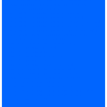
Жидкотопливные электромагнитные клапаны Baltur
Клапаны топливные электромагнитные Weishaupt
Запчасти для топливных клапанов
Запчасти жидкотопливных клапанов Brahma
Запчасти жидкотопливных клапанов Honeywell
Запчасти жидкотопливных клапанов Satronic / Honeywell
Запчасти жидкотопливных клапанов Siemens для горелок
Запчасти жидкотопливных клапанов для горелок Baltur
Комплектующие жидкотопливных клапанов Weishaupt
Электромагнитные Газовые клапаны
Газовые электромагнитные клапаны Dungs
Газовые э/м клапаны Honeywell
Газовые э/м клапаны Brahma
Газовые э/м клапаны Kromschroder
Газовые э/м клапаны Resideo
Газовые э/м клапаны Satronic / Honeywell
Газовые электромагнитные клапаны Baltur
Газовые электромагнитные клапаны Siemens
Клапаны газовые электромагнитные Weishaupt
Запасные части газовых клапанов
Запасные части газовых клапанов Siemens
Запасные части газовых клапанов для горелок Baltur
Запасные части газовых клапанов для горелок Dungs
Блоки контроля герметичности
Блоки контроля герметичности Dungs