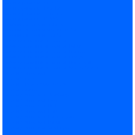
Блоки управления Giersch
Блоки управления Dreizler
Блоки управления Siemens
Блоки управления DUNGS
Топочные автоматы Brahma
Топочные автоматы Kromschroder
Топочные автоматы Resideo
Запчасти топочных автоматов
Запчасти топочных автоматов Baltur
Запчасти топочных автоматов Brahma
Запчасти топочных автоматов Dungs
Запчасти топочных автоматов Honeywell
Запчасти топочных автоматов Kromschroder
Насосы для горелок
Насосы Suntec
Насосы Suntec 21600 Longvic
Насосы Danfoss
Насосы для горелок Weishaupt
Насосы для горелок Elco
Насосы для горелок Riello
Насосы для горелок FBR
Насосы для горелок Lamborghini
Насосы для горелок Baltur
Насосы для горелок CibUnigas
Запчасти для насосов