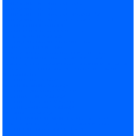
Принадлежности для горелок Baltur
Принадлежности для горелок Delavan
Принадлежности для горелок Kromschroder
Принадлежности для горелок Satronic / Honeywell
Промышленная автоматика
Промышленная автоматика Siemens
Прочие запчасти Weishaupt
Горелки для котлов дизельные и газовые
Газовые горелки для котлов
Одноступенчатые газовые горелки для котлов
Двухступенчатые газовые горелки для котлов
Газовые горелки с механической модуляцией для котлов
Weishaupt горелки: газовые, дизельные, мазутные и
двухтопливные
Горелки газовые Weishaupt
Горелки дизельные Weishaupt
Горелки газодизельные Weishaupt
Горелки мазутные Weishaupt
Горелки газомазутные Weishaupt
Горелки керосиновые Weishaupt
Дизельные горелки для котлов
Двухступенчатые дизельные горелки для котлов
Одноступенчатые дизельные горелки для котлов
Горелки для котлов отопления Baltur
Горелки для котлов отопления Kromschroder