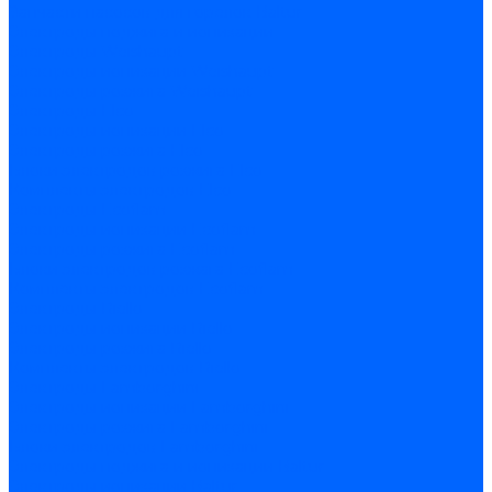
Запчасти насосов для горелок Baltur
Электроды поджига и ионизации
Электроды Weishaupt
Электроды ионизации Weishaupt
Электроды розжига Weishaupt
Электроды Elco
Электроды ионизации Elco
Электроды розжига Elco
Блоки электродов розжига Elco
Комплекты электродов Elco
Электроды Ecoflam
Электроды ионизации Ecoflam
Электроды розжига Ecoflam
Блоки электродов розжага Ecoflam
Комплекты электродов Ecoflam
Электроды Riello
Электроды ионизации Riello
Электроды розжига Riello
Комплекты электродов Riello
Электроды Lamborghini
Электроды ионизации Lamborghini
Электроды розжига Lamborghini
Блоки электродов Lamborghini
Электроды поджига и ионизации Baltur
Электроды ионизации Baltur