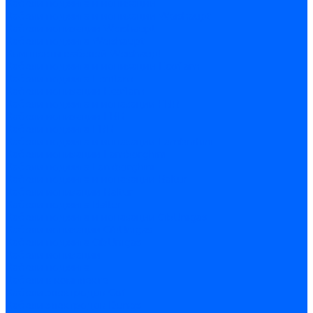
Кабели поджига и ионизации
Кабели поджига и ионизации Weishaupt
Кабели ионизации Weishaupt
Кабели поджига Weishaupt
Комплекты кабелей Weishaupt
Кабели поджига и ионизации Ecoflam
Кабели поджига Ecoflam
Кабели ионизации Ecoflam
Кабели поджига и ионазации FBR
Кабели ионизации FBR
Кабели поджига FBR
Кабели поджига и ионазации Lamborhini
Кабели ионизации Lamborghini
Кабели поджига Lamborghini
Кабели поджига и ионазации Baltur
Кабели ионизации Baltur
Кабели поджига Baltur
Кабели поджига и ионазации CibUnigas
Кабели ионизации CibUnigas
Кабели поджига CibUnigas
Кабели ионизации
Кабели поджига
Кабели в комплекте
Кабели электродов Cofi
Кабели электродов Dungs