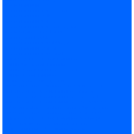
Газовые клапаны Elco
Газовые клапаны для Ecoflam
Газовые клапаны Riello
Газовые клапаны для FBR
Газовые клапаны для Lamborghini
Газовые мультиблоки Baltur
Газовые рампы Baltur
Газовые клапаны для CibUnigas
Газовые клапаны Dreizler
Газовые клапаны для Giersch
Комплектующие газовых клапанов
Фланцы для газовых клапанов
Фланцы газовых клапанов Ecoflam
Фланцы газовых клапанов FBR
Колено газовое для горелки
Запчасти газовых клапанов Dungs для горелок
Запасные части газовых клапанов Brahma
Запасные части газовых клапанов Honeywell
Запасные части газовых клапанов Kromschroder
Запчасти газовых клапанов Siemens для горелок
Запчасти газовых клапанов для горелок Baltur
Комплектующие газовых клапанов Weishaupt
Электромагнитные Топливные клапаны
Жидкотопливные э/м клапаны Brahma