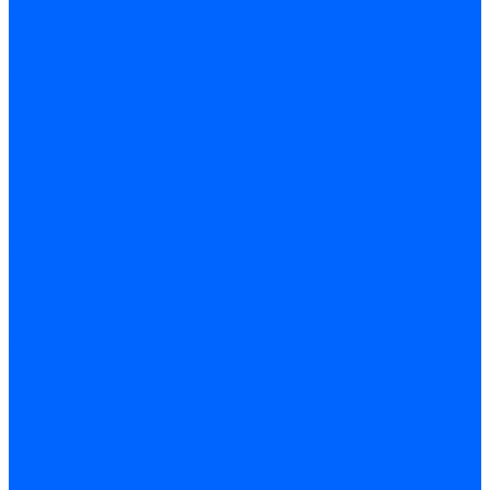
Миниконтакторы FBR
ЖК дисплеи, БУИ для горелок
ЖК дисплеи для горелок Elco
ЖК дисплеи для горелок Ecoflam
ЖК дисплеи для горелок Lamborghini
ЖК дисплеи DUNGS для горелок
Электрокомпоненты Satronic / Honeywell
Электрокомпоненты Baltur
Электрокомпоненты Brahma
Электрокомпоненты Cofi
Электрокомпоненты Dungs
Электрокомпоненты Honeywell
Переключатели потоков Honeywell
Электрокомпоненты Kromschroder
Электрокомпоненты Resideo
Электрокомпоненты Siemens
Электрокомпоненты Weishaupt
Миниконтакторы Weishaupt
ЖК дисплеи, БУИ Weishaupt
Электродвигатели
Электродвигатели для горелок Weishaupt
Электродвигатели для горелок Elco
Электродвигатели для горелок Ecoflam
Электродвигатели для горелок Riello
Электродвигатели для горелок FBR