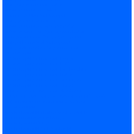
Фильтры для горелок Baltur
Запчасти фильтров Baltur
Комплектующие для фильров
Фильтрующие элементы
Запчасти фильтров Kromschroder
Запчасти фильтров для горелок Baltur
Принадлежности Dungs для горелок
Фильтры Honeywell для горелок
Фильтры Kromschroder для горелок
Вентиляторы
Вентиляторы для горелок Ecoflam
Вентиляторы для горелок FBR
Вентиляторы для горелок Lamborghini
Вентиляторы для горелок Baltur
Вентиляторы для горелок CibUnigas
Вентиляторы для горелок Giersch
Крыльчатки вентиляторов Weishaupt
Корпус вентилятора и воздухозаборный короб
Направляющие всасываемого воздуха
Звукоизоляции
Газовые клапаны, мультиблоки и рампы
Газовые мультиблоки Dungs
Газовые рампы Dungs
Газовые клапаны для Weishaupt
Рампы газовые Weishaupt