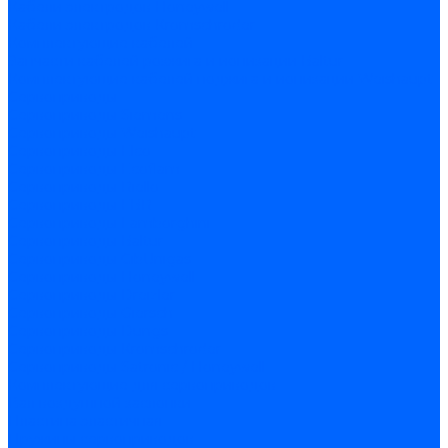
Кабели электродов Honeywell
Кабели электродов Kromschroder
Комплектующие кабелей
Запчасти кабелей розжига и ионизации Baltur
Комплектующие кабелей поджига и ионизации Weishaupt
Сервоприводы
Сервоприводы Siemens
Сервоприводы Weishaupt
Сервоприводы Elco
Сервоприводы Ecoflam
Сервоприводы Riello
Сервоприводы FBR
Сервоприводы Lamborghini
Сервоприводы Baltur
Сервоприводы CibUnigas
Сервоприводы Honeywell
Сервоприводы Dreizler
Сервоприводы Giersch
Сервоприводы Dungs
Сервоприводы Kromschroder
Сервоприводы Satronic / Honeywell
Комплектующие для сервоприводов
Вал воздушной заслонки
Пластина эластичная
Пружины сервоприводов