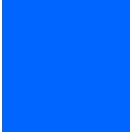
Блоки контроля герметичности Baltur
Блоки контроля герметичности Honeywell
Блоки контроля герметичности Kromschroder
Блоки контроля герметичности Siemens
Жидкотопливные шланги
Жидкотопливные шланги Ecoflam
Жидкотопливные шланги FBR
Жидкотопливные шланги Lamborghini
Жидкотопливные шланги CibUnigas
Шланги жидкотопливные Weishaupt
Газовые подводки
Форсуночные шланги
Жидкотопливные трубки для горелок
Жидкотопливные трубки Weishaupt
Фитинги
Фитинги Ecoflam
Фитинги жидкотопливные Baltur
Манометры
Вакуометры
Термометры
Комплект перехода на сжиженный газ
Датчики температуры и влажности
Датчики влажности и температуры Siemens
Регуляторы давления газа
Регуляторы давления газа Dungs