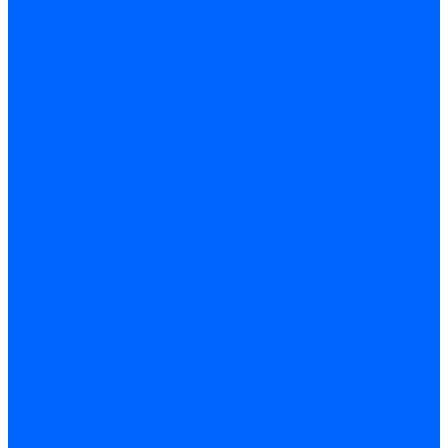
Регуляторы соотношения топливо-воздух
Приводы гидравлические
Регуляторы и сцепления
Шарнирные соединения
Кабели сервопривода
Держатель сервопривода
Шкалы воздушных заслонок
Запасные части сервоприводов и заслонок Siemens для
горелок
Запасные части сервоприводов и заслонок для горелок
Baltur
Запчасти сервоприводов Honeywell
Запчасти сервоприводов Kromschroder
Комплектующие сервоприводов Weishaupt
Заслонки для горелок
Воздушные заслонки Ecoflam
Воздушные заслонки Lamborghini
Заслонки Dungs для горелок
Заслонки Honeywell для горелок
Заслонки Kromschroder для горелок
Заслонки Siemens для горелок
Заслонки воздушные и газовые Weishaupt
Заслонки для горелок Baltur
Электрокомпоненты, ЖК дисплеи, БУИ для горелок
Миниконтакторы для горелок