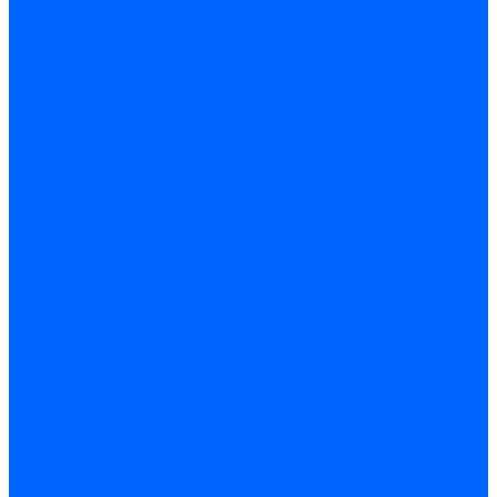
Запчасти для котлов
Автоматы горения для котлов
Горелки для котлов
Горелки для котлов Buderus
Газовые клапаны для котлов
Датчики температуры котла
Датчики температуры BAXI
Датчики температуры Buderus
Электроды для котлов
Электроды для котлов Buderus
Циркуляционные насосы
Вентиляторы для котлов
Вентиляторы для котлов BAXI
Вентиляторы для котлов Buderus
Термостаты
Термостаты комнатные Siemens
Инжекторы для котлов
Панели управления котла
Аноды магниевые
Аноды магниевые BAXI
Аноды магниевые Buderus
Комплекты перехода котла на сжиженный газ
Электромоторы для котла
Теплообменники для котлов
Байпас