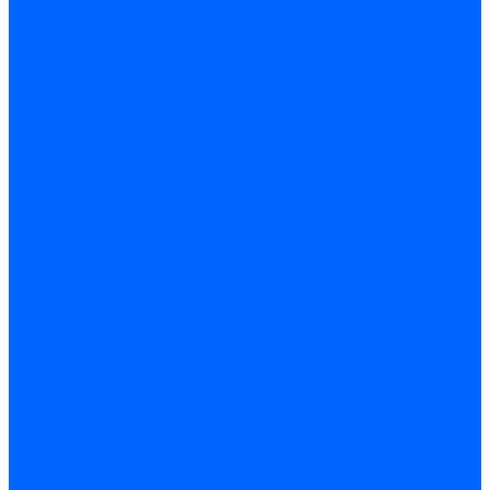
Трубы жаровые Weishaupt
Трубы жаровые Ecoflam
Трубы жаровые FBR
Трубы жаровые Lamborghini
Трубы жаровые Baltur
Жаровые трубы для газовых горелок Baltur
Трубы жаровые CibUnigas
Жаровые трубы Honeywell
Жаровые трубы Kromschroder
Комплектующие жаровых труб
Уравнительные диски
Уравнительные диски Elco
Уравнительные диски Ecoflam
Уравнительные диски Riello
Уравнительные диски FBR
Уравнительные диски Lamborhgini
Завихрители Dreizler
Уравнительные диски Giersch
Диффузоры
Диффузоры Ecoflam
Фланцы
Прокладки фланца
Прокладки фланца Ecoflam
Прокладки фланца FBR
Комплекты удлинения головы сгорания