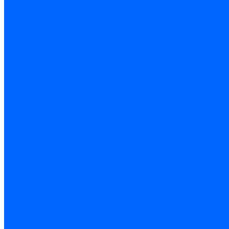
Электроды розжига Baltur
Блоки электродов Baltur
Электроды FBR
Электроды ионизации FBR
Электроды розжига FBR
Блоки электродов розжига FBR
Электроды CibUnigas
Электроды ионизации CibUnigas
Электроды розжига CibUnigas
Блоки электродов розжига CibUnigas
Комплекты электродов CibUnigas
Электроды Dreizler
Электроды ионизации Dreizler
Электроды поджига Dreizler
Электроды Giersch
Электроды ионизации Giersch
Электроды розжига Giersch
Блоки электродов розжига Giersch
Комплекты электродов Giersch
Электроды Brahma
Электроды Honeywell
Электроды Kromschroder
Комплектующие электродов
Фиксаторы электродов
Держатели электродов