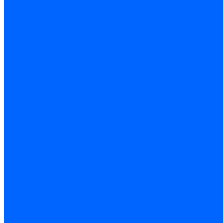
Доставка и оплата
Гарантия и условия возврата
Контакты
...
Каталог товаров
Запчасти для горелок
Блоки управления
Топочные автоматы Siemens
Менеджеры горения Weishaupt
Блоки управления Elco
Блоки управления Ecoflam
Блоки управления Riello
Блоки управления FBR
Топочные автоматы Honeywell
Блоки управления Lamborghini
Блоки управления Baltur
Блоки управления CibUnigas