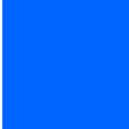
Запчасти насосов для горелок Baltur
Электроды поджига и ионизации
Электроды Weishaupt
Электроды ионизации Weishaupt
Электроды розжига Weishaupt
Электроды Elco
Электроды ионизации Elco
Электроды розжига Elco
Блоки электродов розжига Elco
Комплекты электродов Elco
Электроды Ecoflam
Электроды ионизации Ecoflam
Электроды розжига Ecoflam
Блоки электродов розжага Ecoflam
Комплекты электродов Ecoflam
Электроды Riello
Электроды ионизации Riello
Электроды розжига Riello
Комплекты электродов Riello
Электроды Lamborghini
Электроды ионизации Lamborghini
Электроды розжига Lamborghini
Блоки электродов Lamborghini
Электроды поджига и ионизации Baltur
Электроды ионизации Baltur