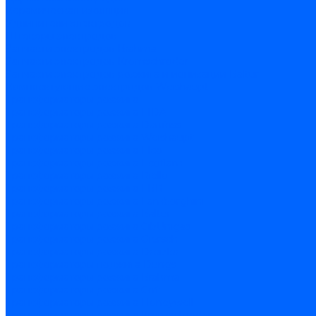
Керамическая изоляция
Удлинители электродов
Штекеры электродов
Запчасти электродов Brahma
Запчасти электродов Kromschroder
Запчасти электродов розжига и ионизации Baltur
Комплектующие электродов Weishaupt
Трансформаторы розжига
Трансформаторы розжига FIDA
Трансформаторы розжига Danfoss
Трансформаторы розжига Weishaupt
Трансформаторы розжига Elco
Трансформаторы розжига Ecoflam
Трансформаторы розжига Riello
Трансформаторы розжига FBR
Трансформаторы розжига Lamborghini
Трансформаторы розжига Baltur
Трансформаторы розжига CibUnigas
Трансформаторы розжига Giersch
Трансформаторы розжига Dreizler
Трансформаторы поджига Dungs
Трансформаторы розжига Brahma
Трансформаторы розжига Cofi
Трансформаторы розжига Honeywell
Трансформаторы розжига Kromschroder