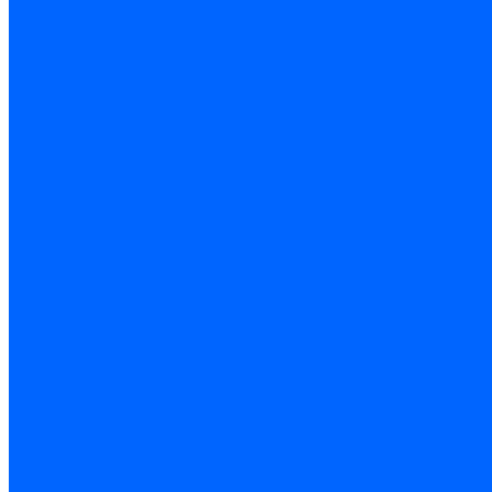
Блоки управления Giersch
Блоки управления Dreizler
Блоки управления Siemens
Блоки управления DUNGS
Топочные автоматы Brahma
Топочные автоматы Kromschroder
Топочные автоматы Resideo
Запчасти топочных автоматов
Запчасти топочных автоматов Baltur
Запчасти топочных автоматов Brahma
Запчасти топочных автоматов Dungs
Запчасти топочных автоматов Honeywell
Запчасти топочных автоматов Kromschroder
Насосы для горелок
Насосы Suntec
Насосы Suntec 21600 Longvic
Насосы Danfoss
Насосы для горелок Weishaupt
Насосы для горелок Elco
Насосы для горелок Riello
Насосы для горелок FBR
Насосы для горелок Lamborghini
Насосы для горелок Baltur
Насосы для горелок CibUnigas
Запчасти для насосов