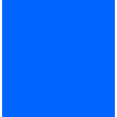
Горелки для котлов отопления Kromschroder
Запчасти для котлов
Автоматы горения для котлов
Горелки для котлов
Горелки для котлов Buderus
Газовые клапаны для котлов
Датчики температуры котла
Датчики температуры BAXI
Датчики температуры Buderus
Электроды для котлов
Электроды для котлов Buderus
Циркуляционные насосы
Вентиляторы для котлов
Вентиляторы для котлов BAXI
Вентиляторы для котлов Buderus
Термостаты
Термостаты комнатные Siemens
Инжекторы для котлов
Панели управления котла
Аноды магниевые
Аноды магниевые BAXI
Аноды магниевые Buderus
Комплекты перехода котла на сжиженный газ
Электромоторы для котла
Теплообменники для котлов