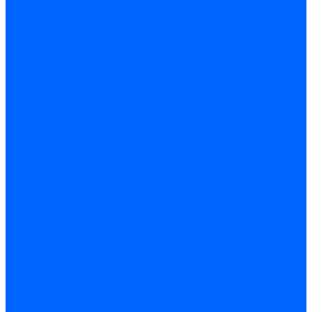
Кабели электродов Dungs
Кабели электродов Honeywell
Кабели электродов Kromschroder
Комплектующие кабелей
Запчасти кабелей розжига и ионизации Baltur
Комплектующие кабелей поджига и ионизации Weishaupt
Сервоприводы
Сервоприводы Siemens
Сервоприводы Weishaupt
Сервоприводы Elco
Сервоприводы Ecoflam
Сервоприводы Riello
Сервоприводы FBR
Сервоприводы Lamborghini
Сервоприводы Baltur
Сервоприводы CibUnigas
Сервоприводы Honeywell
Сервоприводы Dreizler
Сервоприводы Giersch
Сервоприводы Dungs
Сервоприводы Kromschroder
Сервоприводы Satronic / Honeywell
Комплектующие для сервоприводов
Вал воздушной заслонки
Пластина эластичная