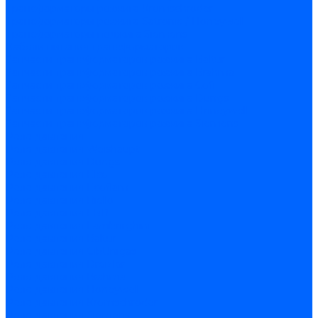
Трансформаторы розжига Kromschroder
Трансформаторы розжига Satronic / Honeywell
Трансформаторы поджига Siemens
Кабели питания трансформаторов
Запчасти трансформаторов розжига Baltur
Запчасти трансформаторов розжига Brahma
Запчасти трансформаторов розжига Cofi
Запчасти трансформаторов розжига Dungs
Запчасти трансформаторов розжига Honeywell
Запчасти трансформаторов розжига Siemens
Реле давления
Реле давления Weishaupt
Реле давления Dungs
Реле давления Elco
Реле давления Ecoflam
Реле давления Riello
Реле давления FBR
Реле давления Lamborghini
Реле давления Baltur
Реле давления CibUnigas
Реле давления Dreizler
Реле давления Brahma
Реле давления Honeywell
Реле давления Kromschroder
Реле давления Siemens