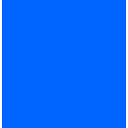
Регуляторы давления газа Dungs
Регуляторы давления газа Baltur
Регуляторы давления газа Honeywell
Регуляторы давления газа Kromschroder
Регуляторы давления газа Siemens
Регуляторы давления газа Weishaupt
Комплектующие регуляторов давления
Запчасти регуляторов давления Dungs
Запасные части регуляторов давления Honeywell
Запчасти регуляторов давления Kromschroder
Компенсатор газовый
Пружины
Ёршики
Корпусные части, прокладки, винты и прочее
Кожухи
Кожухи Ecoflam
Кожухи FBR
Кожухи Lamborghini
Смотровые стекла
Заглушки, Винты
Заглушки, винты Weishaupt
Пластины панелей управления
Прокладки, стопортные кольца, уплотнения
Weishaupt прокладки, стопортные кольца, уплотнения
Панели управления