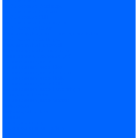
Трубы жаровые
Трубы жаровые Weishaupt
Трубы жаровые Ecoflam
Трубы жаровые FBR
Трубы жаровые Lamborghini
Трубы жаровые Baltur
Жаровые трубы для газовых горелок Baltur
Трубы жаровые CibUnigas
Жаровые трубы Honeywell
Жаровые трубы Kromschroder
Комплектующие жаровых труб
Уравнительные диски
Уравнительные диски Elco
Уравнительные диски Ecoflam
Уравнительные диски Riello
Уравнительные диски FBR
Уравнительные диски Lamborhgini
Завихрители Dreizler
Уравнительные диски Giersch
Диффузоры
Диффузоры Ecoflam
Фланцы
Прокладки фланца
Прокладки фланца Ecoflam
Прокладки фланца FBR