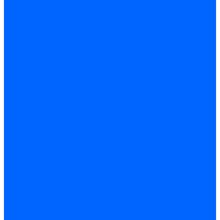
Рампы газовые Weishaupt
Газовые клапаны Elco
Газовые клапаны для Ecoflam
Газовые клапаны Riello
Газовые клапаны для FBR
Газовые клапаны для Lamborghini
Газовые мультиблоки Baltur
Газовые рампы Baltur
Газовые клапаны для CibUnigas
Газовые клапаны Dreizler
Газовые клапаны для Giersch
Комплектующие газовых клапанов
Фланцы для газовых клапанов
Фланцы газовых клапанов Ecoflam
Фланцы газовых клапанов FBR
Колено газовое для горелки
Запчасти газовых клапанов Dungs для горелок
Запасные части газовых клапанов Brahma
Запасные части газовых клапанов Honeywell
Запасные части газовых клапанов Kromschroder
Запчасти газовых клапанов Siemens для горелок
Запчасти газовых клапанов для горелок Baltur
Комплектующие газовых клапанов Weishaupt
Электромагнитные Топливные клапаны
Жидкотопливные э/м клапаны Brahma