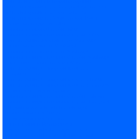
Комплекты удлинения головы сгорания
Запчасти жаровых труб Honeywell для горелок
Запчасти жаровых труб Kromschroder
Запчасти жаровых труб для горелок Baltur
Уравнительные диски Baltur
Компоненты газовой трубы Baltur
Компоненты жидкотопливной трубы Baltur
Комплектующие жаровых труб Weishaupt
Уравнительные диски Weishaupt
Компоненты газовой трубы Weishaupt
Компоненты жидкотопливной трубы Weishaupt
Уплотнения головы сгорания Weishaupt
Комплектующие к запорной арматуре
Затворы Siemens
Комплектующие к запорной арматуре Baltur
Комплектующие к запорной арматуре Siemens
Прочие запчасти для горелки
Компоненты жидкотопливной трубы Delavan
Компоненты жидкотопливной трубы Honeywell
Контрольно-измерительные приборы
Датчики давления Dungs
Датчики давления Siemens
Краны и клапаны Kromschroder
Принадлежности Brahma для горелок
Принадлежности Honeywell для горелок