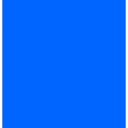
Жидкотопливные электромагнитные клапаны Baltur
Клапаны топливные электромагнитные Weishaupt
Запчасти для топливных клапанов
Запчасти жидкотопливных клапанов Brahma
Запчасти жидкотопливных клапанов Honeywell
Запчасти жидкотопливных клапанов Satronic / Honeywell
Запчасти жидкотопливных клапанов Siemens для горелок
Запчасти жидкотопливных клапанов для горелок Baltur
Комплектующие жидкотопливных клапанов Weishaupt
Электромагнитные Газовые клапаны
Газовые электромагнитные клапаны Dungs
Газовые э/м клапаны Honeywell
Газовые э/м клапаны Brahma
Газовые э/м клапаны Kromschroder
Газовые э/м клапаны Resideo
Газовые э/м клапаны Satronic / Honeywell
Газовые электромагнитные клапаны Baltur
Газовые электромагнитные клапаны Siemens
Клапаны газовые электромагнитные Weishaupt
Запасные части газовых клапанов
Запасные части газовых клапанов Siemens
Запасные части газовых клапанов для горелок Baltur
Запасные части газовых клапанов для горелок Dungs
Блоки контроля герметичности
Блоки контроля герметичности Dungs