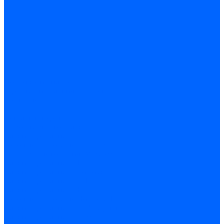
Доставка и оплата
Гарантия и условия возврата
Контакты
...
Каталог товаров
Запчасти для горелок
Блоки управления
Топочные автоматы Siemens
Менеджеры горения Weishaupt
Блоки управления Elco
Блоки управления Ecoflam
Блоки управления Riello
Блоки управления FBR
Топочные автоматы Honeywell
Блоки управления Lamborghini
Блоки управления Baltur