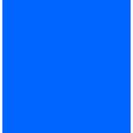
Блоки управления CibUnigas
Блоки управления Giersch
Блоки управления Dreizler
Блоки управления Siemens
Блоки управления DUNGS
Топочные автоматы Brahma
Топочные автоматы Kromschroder
Топочные автоматы Resideo
Запчасти топочных автоматов
Запчасти топочных автоматов Baltur
Запчасти топочных автоматов Brahma
Запчасти топочных автоматов Dungs
Запчасти топочных автоматов Honeywell
Запчасти топочных автоматов Kromschroder
Насосы для горелок
Насосы Suntec
Насосы Suntec 21600 Longvic
Насосы Danfoss
Насосы для горелок Weishaupt
Насосы для горелок Elco
Насосы для горелок Riello
Насосы для горелок FBR
Насосы для горелок Lamborghini
Насосы для горелок Baltur
Насосы для горелок CibUnigas