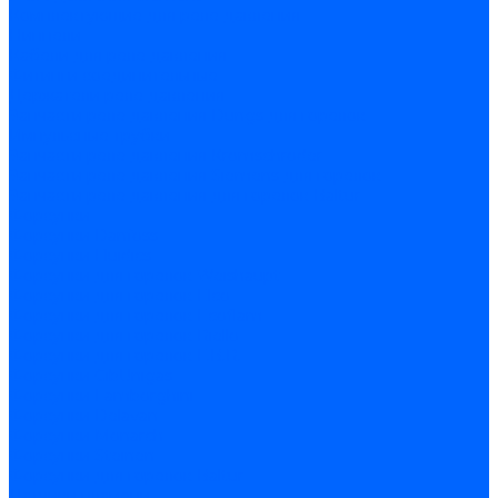
Комплектующие для реле давления
Ниппели
Кабели для реле давления
Фитинги соединительные
Держатели реле давления
Запчасти реле давления Dungs для горелок
Импульсные трубки
Запчасти реле давления Kromschroder
Запчасти реле давления Siemens для горелок
Запчасти реле давления для горелок Baltur
Форсунки
Форсунки Danfoss
Форсунки Fluidics
Форсунки для горелок Weishaupt
Форсунки для горелок Elco
Форсунки для горелок Ecoflam
Форсунки для горелок Riello
Форсунки для горелок F.B.R.
Форсунки CibUnigas
Форсунки Lamborghini
Форсунки Delavan
Форсунки Monarch
Форсунки Steinen
Форсунки для горелок Baltur
Датчики пламени