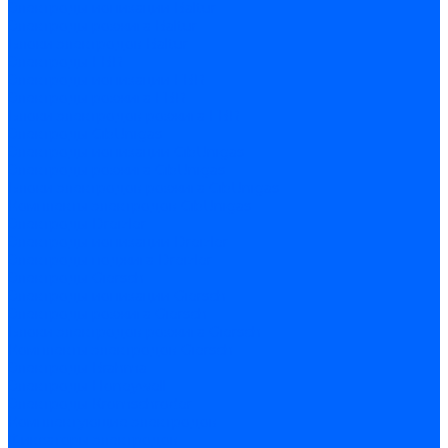
Электроды ионизации Baltur
Электроды розжига Baltur
Блоки электродов Baltur
Электроды FBR
Электроды ионизации FBR
Электроды розжига FBR
Блоки электродов розжига FBR
Электроды CibUnigas
Электроды ионизации CibUnigas
Электроды розжига CibUnigas
Блоки электродов розжига CibUnigas
Комплекты электродов CibUnigas
Электроды Dreizler
Электроды ионизации Dreizler
Электроды поджига Dreizler
Электроды Giersch
Электроды ионизации Giersch
Электроды розжига Giersch
Блоки электродов розжига Giersch
Комплекты электродов Giersch
Электроды Brahma
Электроды Honeywell
Электроды Kromschroder
Комплектующие электродов
Фиксаторы электродов