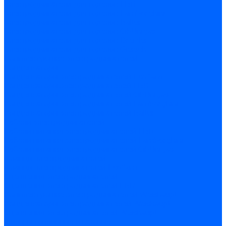
Электродвигатели для горелок FBR
Электродвигатели для горелок Lamborghini
Электродвигатели для горелок Baltur
Электродвигатели для горелок CibUnigas
Электродвигатели для горелок Dreizler
Электродвигатели для горелок Giersch
Комплектующие электродвигателей
Конденсаторы
Конденсаторы электродвигателей Ecoflam
Конденсаторы электродвигателей FBR
Конденсаторы электродвигателей CibUnigas
Конденсаторы электродвигателей Lamborghini
Конденсаторы электродвигателей Baltur
Кабели электродвигателей
Кабели питания электродвигателей FBR
Кабели питания электродвигателей Lamborghini
Кабели питания электродвигателей CibUnigas
Фланцы электродвигателей
Фланцы электродвигателей Ecoflam
Сцепления электродвигателей
Сцепления электродвигателей FBR
Комплектующие электродвигателей Weishaupt
Конденсаторы электродвигателей Weishaupt
Сцепления электродвигателей Weishaupt
Фильры топливные и газовые