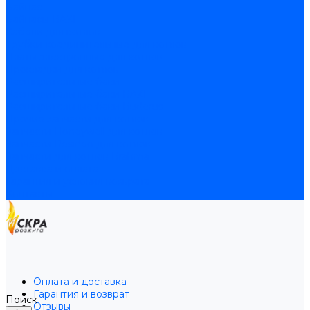
Байпас
Байпасы BAXI
Кабели для котлов
Трубки соединительные для котлов
Платы электронные для котлов
Прокладки для котлов
Расширительные баки
Расширительные баки BAXI
Расширительные баки Buderus
Прочие запчасти для котлов
Запчасти Honeywell для котлов
Запчасти Resideo для котлов
Запчасти для котлов Brahma
Доставка и оплата
Гарантия и условия возврата
Контакты
Оплата и доставка
Гарантия и возврат
Поиск
Отзывы